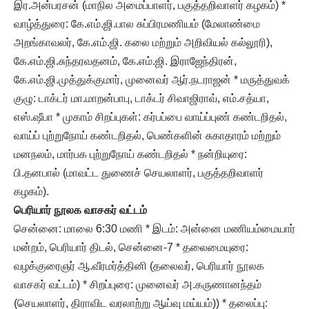
இர.அன்பரசன் (மாநில அமைப்பாளர், பகுத்தறிவாளர் கழகம்) *
வாழ்த்துரை: கே.எம்.ஜி.பால சுப்பிரமணியம் (மேலாண்மை
அறங்காவலர், கே.எம்.ஜி. கலை மற்றும் அறிவியல் கல்லூரி),
கே.எம்.ஜி.சுந்தரவதனம், கே.எம்.ஜி. இராஜேந்திரன்,
கே.எம்.ஜி.முத்துக்குமார், முனைவர் ஆர்.நடராஜன் * மருத்துவக்
குழு: டாக்டர் மா.மாறன்பாபு, டாக்டர் சிவாஜிராவ், எம்.சத்யா,
எஸ்.ஷீபா * முகாம் சிறப்புகள்: கர்பப்பை வாய்ப்புண் கண்டறிதல்,
வாய்ப் புற்றுநோய் கண்டறிதல், பெண்களின் சுகாதாரம் மற்றும்
மனநலம், மார்பக புற்றுநோய் கண்டறிதல் * நன்றியுரை:
பி.தனபால் (மாவட்ட துணைச் செயலாளர், பகுத்தறிவாளர்
கழகம்).
பெரியார் நூலக வாசகர் வட்டம்
சென்னை: மாலை 6:30 மணி * இடம்: அன்னை மணியம்மையார்
மன்றம், பெரியார் திடல், சென்னை-7 * தலைமையுரை:
வழக்குரைஞர் ஆ.வீரமர்த்தினி (தலைவர், பெரியார் நூலக
வாசகர் வட்டம்) * சிறப்புரை: முனைவர் அ.கருணானந்தம்
(செயலாளர், திராவிட வரலாற்று ஆய்வு மய்யம்)) * தலைப்பு: