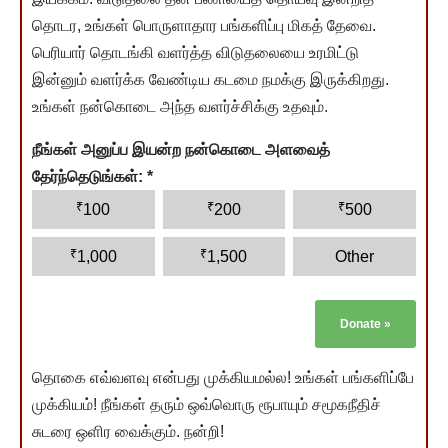
தொடர, உங்கள் பொருளாதார பங்களிப்பு மிகத் தேவை.
பெரியார் தொடங்கி வளர்த்த விடுதலையை உரமிட்டு
இன்னும் வளர்க்க வேண்டிய கடமை நமக்கு இருக்கிறது.
உங்கள் நன்கொடை அந்த வளர்ச்சிக்கு உதவும்.
நீங்கள் அனுப்ப இயன்ற நன்கொடை அளவைத்
தேர்ந்தெடுங்கள்:
*
₹
₹
₹
100
200
500
₹
₹
1,000
1,500
Other
Donate
»
தொகை எவ்வளவு என்பது முக்கியமல்ல! உங்கள் பங்களிப்பே
முக்கியம்! நீங்கள் தரும் ஒவ்வொரு ரூபாயும் சமூகநீதிச்
சுடரை ஒளிர வைக்கும். நன்றி!