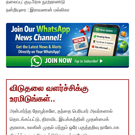
தலைப்பு: குடிஅரசு நூற்றாண்டு
நன்றியுரை : இராவணன் மல்லிகா
விடுதலை வளர்ச்சிக்கு
உரமிடுங்கள்..
அன்பார்ந்த தோழர்களே, தந்தை பெரியார் அவர்களால்
தொடங்கப்பட்டு, திராவிட இயக்கத்தின் முதன்மைக்
குரலாக, உலகின் முதல் மற்றும் ஒரே பகுத்தறிவு நாளேடாக