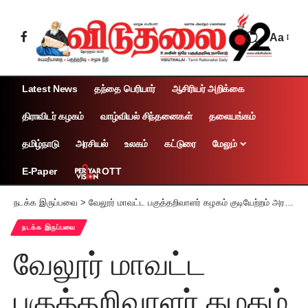
Aa
Latest News
தந்தை பெரியார்
ஆசிரியர் அறிக்கை
திராவிடர் கழகம்
வாழ்வியல் சிந்தனைகள்
தலையங்கம்
தமிழ்நாடு
அரசியல்
உலகம்
கட்டுரை
மேலும்
OTT
E-Paper
நடக்க இருப்பவை
>
வேலூர் மாவட்ட பகுத்தறிவாளர் கழகம் குடியேற்றம் அரசு மருத்துவமனை இணைந்து நடத்தும் கல்லூரி மகளிருக்கான புற்றுநோய் விழிப்பு மற்றும் மனநலம் சார்ந்த மருத்துவ முகாம்
நடக்க இருப்பவை
வேலூர் மாவட்ட
பகுத்தறிவாளர் கழகம்