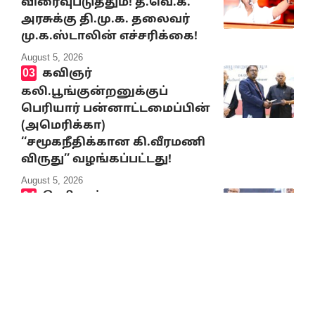
விரைவுபடுத்தும்! த.வெ.க.
அரசுக்கு தி.மு.க. தலைவர்
மு.க.ஸ்டாலின் எச்சரிக்கை!
August 5, 2026
கவிஞர்
கலி.பூங்குன்றனுக்குப்
பெரியார் பன்னாட்டமைப்பின்
(அமெரிக்கா)
‘‘சமூகநீதிக்கான கி.வீரமணி
விருது’’ வழங்கப்பட்டது!
August 5, 2026
பெரியார்
பன்னாட்டமைப்பின்
‘‘சமூகநீதிக்கான கி.வீரமணி
விருது’’ வழங்கும் விழா –
தமிழர் தலைவர் ஆசிரியர்
கி.வீரமணி பாராட்டுரை
August 5, 2026