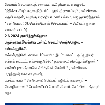
மேனாள் செயலவைத் தலைவர் சு.அறிவுக்கரசு எழுதிய
“நீதிக்கட்சியும் சமூக நீதியும்” – நூல் திறனாய்வு * முன்னிலை:
தென்.மாறன், வழக்கு ரைஞர் பா.மணியம்மை, ஜெ.ஜனார்த்தனம்
* நன்றியுரை: ஆ.வெங்கடேசன் (செயலாளர் – பெரியார் நூலக
வாசகர் வட்டம்)
2.6.2024 ஞாயிற்றுக்கிழமை
பகுத்தறிவு இலக்கிய மன்றம் தொடர் சொற்பொழிவு –
கல்லக்குறிச்சி
கல்லக்குறிச்சி: காலை 10 மணி * இடம்: மாவட்ட ஓய்வூதியர்
சங்கக் கட்டடம், கல்லக்குறிச்சி * தலைமை: சிலம்பூர்க்கிழான் *
வரவேற்புரை: தேவநேயச்சித்திரச் செல்வி * முன்னிலை:
மருத்துவர் கோ.சா.குமார்,
ம.சுப்பராயன் * செறிவுரை: பெரியார் வழியில் கலைஞர் –
பெ.எழிலரசன் * பெண்ணியப் பேராளி கிளாரி செட்கின் – தோழர்
சுதா.