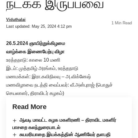
நடக்க இருப்பவை
Viduthalai
1 Min Read
Last updated: May 25, 2024 4:12 pm
26.5.2024 ஞாயிற்றுக்கிழமை
வாழ்க்கை இணையேற்பு விழா
உரத்தநாடு: காலை 10 மணி
இடம்: முத்தமிழ் அரங்கம், உரத்தநாடு
மணமக்கள்: இரா.கவிநிலவு – அ.விக்னேஷ்
மணவிழாவை நடத்தி வைப்பவர்: வீ.அன்புராஜ் (பொதுச்
செயலாளர், திராவிடர் கழகம்)
Read More
ஆவடி மாவட்ட கழக மகளிரணி – திராவிட மகளிர்
பாசறை கலந்துரையாடல்
சுயமரியாதை இயக்கத்தின் ஆணிவேர் தளபதி