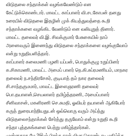
விடுதலை சந்தாக்கள் வழங்கவேண்டும் என
கேட்டுக்கொண்டார். மாவட்ட காப்பாளர் வி.சடகோபன் தனது
உரையில் விடுதலை இதழின் முக் கியத்துவத்தை கூறி
சந்தாக்களை வழங்கிட வேண்டும் என வலியுறுத் தினார்.
மாவட்ட தலைவர் வி.இ. சிவக்குமார் பேசுகையில் நாம்
அனைவரும் இணைந்து விடுதலை சந்தாக்களை வழங்குவோம்
என்று உறுதியளித்தார்.
காப்பாளர் கலைமணி பழனி யப்பன், பொதுக்குழு உறுப்பினர்
க.சிகாமணி, மாவட்ட அமைப் பாளர் நெ.கி.சுப்ரமணியம், மாநகர
தலைவர் ந.சந்திரசேகர், குடியாத் தம் நகர தலைவர்
சி.சாந்தகுமமார், மாவட்ட இளைஞரணி தலைவர்
பொ.தயாளன்,செயலாளர் தமிழ்த்தரணி, அமைப்பாளர்
சீனிவாசன், மகளிரணி செ.சுமதி, ஓவியர் தயாளன் ஆகியோர்
கருத் துரையாற்றியதுடன் ஒவ்வொரு வரும் அய்ந்து
விடுதலைசந்தாக்கள் சேர்த்து தருவோம் என்று உறுதி கூறி
சந்தா புத்தகங்களை பெற்று மகிழ்ந்தார்கள்.
முன்னதாக மே.2இ-ல் பிறந்த நாள் விழா கொண்டாடி மகிழ்ந்த