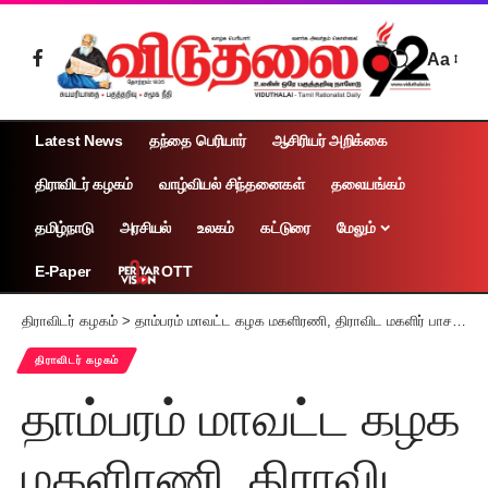
Aa
Latest News
தந்தை பெரியார்
ஆசிரியர் அறிக்கை
திராவிடர் கழகம்
வாழ்வியல் சிந்தனைகள்
தலையங்கம்
தமிழ்நாடு
அரசியல்
உலகம்
கட்டுரை
மேலும்
OTT
E-Paper
திராவிடர் கழகம்
>
தாம்பரம் மாவட்ட கழக மகளிரணி, திராவிட மகளிர் பாசறை கலந்துரையாடல் கூட்டம்
திராவிடர் கழகம்
தாம்பரம் மாவட்ட கழக
மகளிரணி, திராவிட