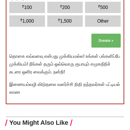
₹
₹
₹
100
200
500
₹
₹
1,000
1,500
Other
Donate
»
தொகை எவ்வளவு என்பது முக்கியமல்ல! உங்கள் பங்களிப்பே
முக்கியம்! நீங்கள் தரும் ஒவ்வொரு ரூபாயும் சமூகநீதிச்
சுடரை ஒளிர வைக்கும். நன்றி!
இணையம்வழி விடுதலை வளர்ச்சி நிதி தந்தவர்கள் பட்டியல்
காண
You Might Also Like