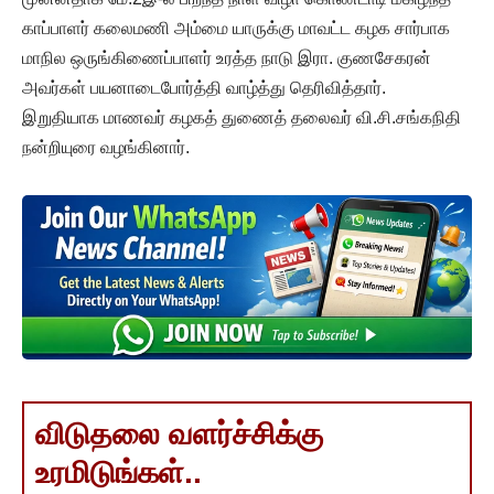
காப்பாளர் கலைமணி அம்மை யாருக்கு மாவட்ட கழக சார்பாக
மாநில ஒருங்கிணைப்பாளர் உரத்த நாடு இரா. குணசேகரன்
அவர்கள் பயனாடைபோர்த்தி வாழ்த்து தெரிவித்தார்.
இறுதியாக மாணவர் கழகத் துணைத் தலைவர் வி.சி.சங்கநிதி
நன்றியுரை வழங்கினார்.
விடுதலை வளர்ச்சிக்கு
உரமிடுங்கள்..