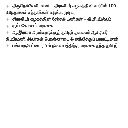
திருநெல்வேலி மாவட்ட திராவிடர் கழகத்தின் சார்பில் 100
விடுதலைச் சந்தாக்கள் வழங்க முடிவு
திராவிடர் கழகத்தின் தேர்தல் பணிகள் – வி.சி.வில்வம்
கும்பகோணம் வருகை
ஆ.இராசா அவர்களுக்குத் தமிழர் தலைவர் ஆசிரியர்
கி.வீரமணி அவர்கள் பொன்னாடை அணிவித்துப் பாராட்டினார்
பங்காருபேட்டை ரயில் நிலையத்திற்கு வருகை தந்த தமிழர்
தலைவர் ஆசிரியர் உற்சாகமாக வரவேற்றனர்
Leave a Comment
Popular Posts
9-ஆம் வகுப்பில் மும்மொழித் திட்டம்
கட்டாயமாம்! சிபிஎஸ்இ கொள்கைக்கு