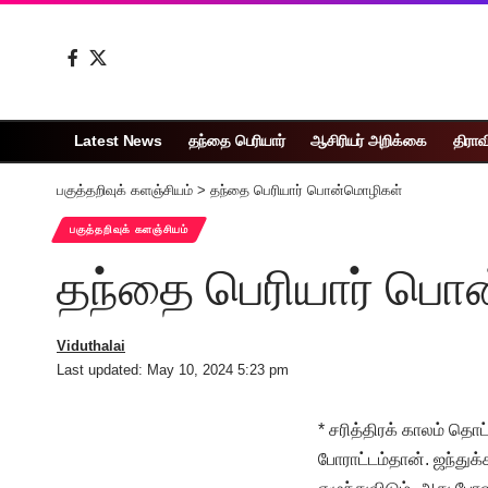
Latest News
தந்தை பெரியார்
ஆசிரியர் அறிக்கை
திராவ
பகுத்தறிவுக் களஞ்சியம்
>
தந்தை பெரியார் பொன்மொழிகள்
பகுத்தறிவுக் களஞ்சியம்
தந்தை பெரியார் பொ
Viduthalai
Last updated: May 10, 2024 5:23 pm
* சரித்திரக் காலம் தொட
போராட்டம்தான். ஜந்துக