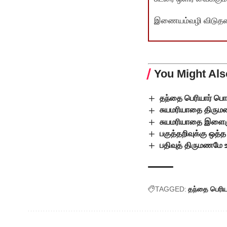
இணையம்வழி விடுதலை 
You Might Als
தந்தை பெரியார் ப
சுயமரியாதை திரும
சுயமரியாதை இளைஞர் 
பகுத்தறிவுக்கு ஒத்த
பதிவுத் திருமணமே உ
TAGGED:
தந்தை பெரி