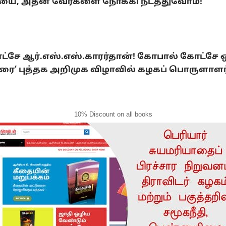
யை, அதன் வேர்களை நோக்கி நடத்துவோம்!
ட்சே ஆர்.எஸ்.எஸ்.காரர்தான்! கோபால் கோட்சே ஒப
திரை’ புத்தக அறிமுக விழாவில் கழகப் பொருளா
10% Discount on all books