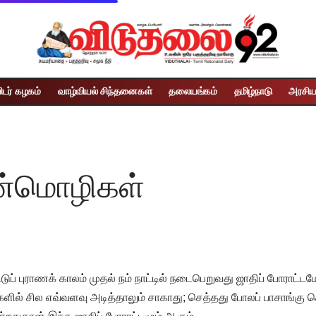
ிடர் கழகம்
வாழ்வியல் சிந்தனைகள்
தலையங்கம்
தமிழ்நாடு
அரசிய
ன்மொழிகள்
்டுப் புராணக் காலம் முதல் நம் நாட்டில் நடைபெறுவது ஜாதிப் போராட்ட
்களில் சில எவ்வளவு அடித்தாலும் சாகாது; செத்தது போலப் பாசாங்கு