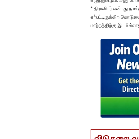
எழுந்துவிடும். அது போ
* திராவிடர் என்பது நமக
ஏற்பட்டிருக்கிற கொடு
மாற்றத்திற்கு இடமில்ல
விடுதலை வளர