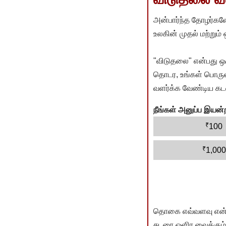
அன்பார்ந்த தோழர்களே
உலகின் முதல் மற்றும்
"விடுதலை" என்பது ஒ
தொடர, உங்கள் பொருளா
வளர்க்க வேண்டிய கடம
நீங்கள் அனுப்ப இய
₹
100
₹
1,000
தொகை எவ்வளவு என்பது 
சுடரை ஒளிர வைக்கும்.