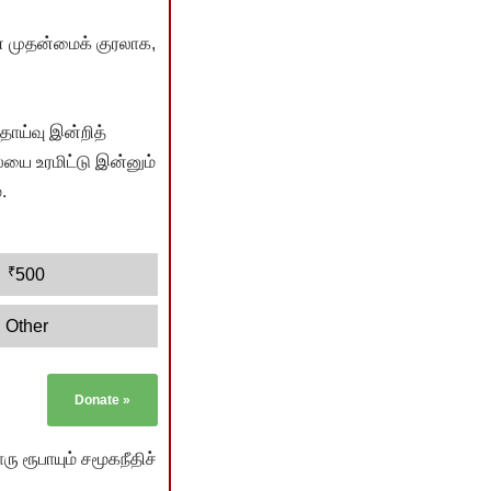
் முதன்மைக் குரலாக,
ொய்வு இன்றித்
யை உரமிட்டு இன்னும்
.
₹
500
Other
Donate
»
ு ரூபாயும் சமூகநீதிச்