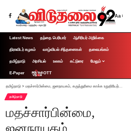
Aa
Latest News
தந்தை பெரியார்
ஆசிரியர் அறிக்கை
திராவிடர் கழகம்
வாழ்வியல் சிந்தனைகள்
தலையங்கம்
தமிழ்நாடு
அரசியல்
உலகம்
கட்டுரை
மேலும்
OTT
E-Paper
தமிழ்நாடு
>
மதச்சார்பின்மை, ஜனநாயகம், கருத்துரிமை காக்க உறுதியேற்போம்! வாக்காளர்களுக்கு எழுத்தாளர்கள், கலைஞர்கள் வேண்டுகோள்
தமிழ்நாடு
மதச்சார்பின்மை,
ஜனநாயகம்,