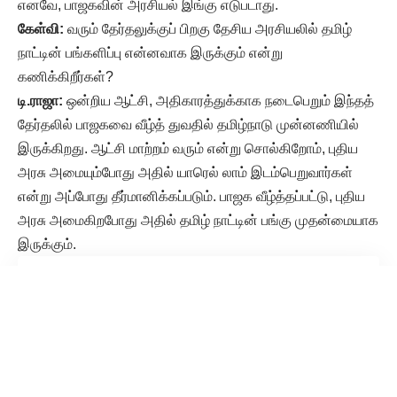
எனவே, பாஜகவின் அரசியல் இங்கு எடுபடாது.
கேள்வி:
வரும் தேர்தலுக்குப் பிறகு தேசிய அரசியலில் தமிழ்
நாட்டின் பங்களிப்பு என்னவாக இருக்கும் என்று
கணிக்கிறீர்கள்?
டி.ராஜா:
ஒன்றிய ஆட்சி, அதிகாரத்துக்காக நடைபெறும் இந்தத்
தேர்தலில் பாஜகவை வீழ்த் துவதில் தமிழ்நாடு முன்னணியில்
இருக்கிறது. ஆட்சி மாற்றம் வரும் என்று சொல்கிறோம், புதிய
அரசு அமையும்போது அதில் யாரெல் லாம் இடம்பெறுவார்கள்
என்று அப்போது தீர்மானிக்கப்படும். பாஜக வீழ்த்தப்பட்டு, புதிய
அரசு அமைகிறபோது அதில் தமிழ் நாட்டின் பங்கு முதன்மையாக
இருக்கும்.
Read More
உலகளவில் வேலைவாய்ப்பின்மையில் இந்தியா
முதலிடம்: தொழிலாளர் பேரமைப்பு தலைவர் பேட்டி
விமான நிலையம் முதல் கிளாம்பாக்கம் வரை மெட்ரோ