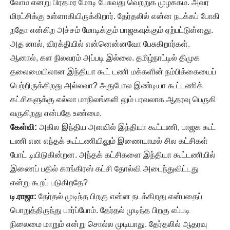
வோம் என்று பிரதமர் மோடி பேசுவது வெற்றுக் முழக்கம். அவர்
மிரட்சிக்கு உள்ளாகியிருக்கிறார். தேர்தலில் என்ன நடக்கப் போகி
றதோ என்கிற அச்சம் மோடிக்கும் பாஜகவுக்கும் ஏற்பட்டுள்ளது.
அத னால், விரக்தியில் என்னென்னவோ பேசுகிறார்கள்.
ஆனால், கள நிலவரம் அப்படி இல்லை. தமிழ்நாட்டில் திமுக
தலைமையிலான இந்தியா கூட் டணி மக்களின் நம்பிக்கையைப்
பெற்றிருக்கிறது அல்லவா? அதுபோல இண்டியா கூட்டணிக்
கட்சிகளுக்கு எல்லா மாநிலங்களி லும் பரவலாக ஆதரவு பெருகி
வருகிறது என்பதே உண்மை.
கேள்வி:
அகில இந்திய அளவில் இந்தியா கூட்டணி, பாஜக கூட்
டணி என எந்தக் கூட்டணியிலும் இணையாமல் சில கட்சிகள்
போட் டியிடுகின்றன. அந்தக் கட்சிகளை இந்தியா கூட்டணியில்
இணைப் பதில் காங்கிரஸ் கட்சி தோல்வி அடைந்துவிட்டது
என்று கூறப் படுகிறதே?
டி.ராஜா:
தேர்தல் முடிந்த பிறகு என்ன நடக்கிறது என்பதைப்
பொறுத்திருந்து பார்ப்போம். தேர்தல் முடிந்த பிறகு எப்படி
நிலைமை மாறும் என்று சொல்ல முடியாது. தேர்தலில் ஆதரவு