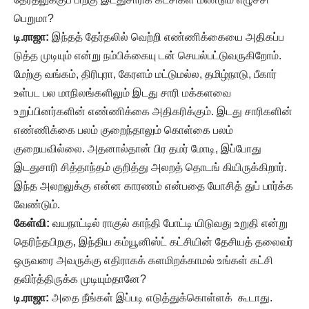
பெறுமா?
டி.ராஜா:
இந்தத் தேர்தலில் வெற்றி எண்ணிக்கையை அதிகப்ப
டுத்த முடியும் என்று நம்பிக்கையு டன் செயல்பட்டுவருகிறோம்.
மேற்கு வங்கம், திரிபுரா, கேரளம் மட்டுமல்ல, தமிழ்நாடு, பீகார்
உள்பட பல மாநிலங்களிலும் இடது சாரி மக்களவை
உறுப்பினர்களின் எண்ணிக்கை அதிகரிக்கும். இடது சாரிகளின்
எண்ணிக்கை பலம் குறைந்தாலும் கொள்கை பலம்
குறையவில்லை. அதனால்தான் பிர தமர் மோடி, இப்போது
இடதுசாரி சித்தாந்தம் குறித்து அலறத் தொடங் கியிருக்கிறார்.
இந்த அலறலுக்கு என்ன காரணம் என்பதை யோசித் துப் பார்க்க
வேண்டும்.
கேள்வி:
வயநாட்டில் ராகுல் காந்தி போட்டி யிடுவது உறுதி என்று
தெரிந்தபிறகு, இந்திய கம்யூனிஸ்ட் கட்சியின் தேசியத் தலைவர்
ஒருவரை அவருக்கு எதிராகக் களமிறக்காமல் உங்கள் கட்சி
தவிர்த்திருக்க முடியும்தானே?
டி.ராஜா:
அதை நீங்கள் இப்படி எடுத்துக்கொள்ளக் கூடாது.