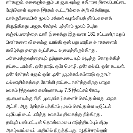
ளர்களும், கலைஞர்களும் பா.ஜ.க.வுக்கு எதிரான நிலைப்பாட்டை
மேற்கொள் வதாக இந்தக் கூட்டறிக்கை அறி விக்கிறது.
வாக்குரிமையின் மூலம் மக்கள் வழங்கியத் தீர்ப்புகளைத்
திருடுகிறது பாஜக. தேர்தல் பத்திரம் மூலம் பெற்ற
லஞ்சப்பணத்தை வாரி இறைத்து இதுவரை 182 சட்டமன்ற உறுப்
பினர்களை விலைக்கு வாங்கி ஒன் பது மாநில அரசுகளைக்
கவிழ்த்து தனது ஆட்சியை அமைத்திருக்கிறது.
பன்மைத்துவத்தையும் ஒற்றுமையை யும் அடித்து நொறுக்கித்
தட்டை யாக்கி, ஒரே நாடு, ஒரே மொழி, ஒரே கல்வி, ஒரே கடவுள்,
ஒரே தேர்தல் எனும் ஒரே..ஒரே முழக்கங்களோடு ஒருநபர்
வல்லாதிக்கத்தை நோக்கி நாட்டை நகர்த்துகிறது பாஜக.
உலகம் இதுவரை கண்டிராதபடி 7.5 இலட்சம் கோடி
ரூபாயளவுக்கு நிதி முறைகேடுகளைச் செய்துள்ளது பாஜக
ஆட்சி. அது தேர்தல் பத்திரம் மூலம் செய்துள்ள டிஜிட்டல்
வழிப்பறியைப் பார்த்து உலகமே திகைத்து நிற்கிறது.
தமிழர் பண்பாட்டின் தொன்மையை எடுத்தியம்பும் கீழடி
அகழ்வாய்வைப் பாதியில் நிறுத்தியது, ஆதிச்சநல்லூர்