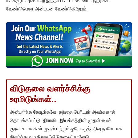
மக்களும் அவ்வாறே இந்தியா கூட்டணியை ஆதரிக்க
வேண்டுமென அன்புடன் வேண்டுகிறோம்.
விடுதலை வளர்ச்சிக்கு
உரமிடுங்கள்..
அன்பார்ந்த தோழர்களே, தந்தை பெரியார் அவர்களால்
தொடங்கப்பட்டு, திராவிட இயக்கத்தின் முதன்மைக்
குரலாக, உலகின் முதல் மற்றும் ஒரே பகுத்தறிவு நாளேடாக
திகழ்ந்து வருகிறது "விடுதலை" நாளேடு.