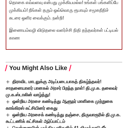
தொகை எவ்வளவு என்பது முக்கியமல்ல! உங்கள் பங்களிப்பே
முக்கியம்! நீங்கள் தரும் ஒவ்வொரு ரூபாயும் சமூகநீதிச்
சுடரை ஒளிர வைக்கும். நன்றி!
இணையம்வழி விடுதலை வளர்ச்சி நிதி தந்தவர்கள் பட்டியல்
காண
You Might Also Like
திராவிட மாடலுக்கு அடிப்படையாகத் திகழ்ந்தவர்!
சாதனையாளர் பானகல் அரசர் பிறந்த நாள்! தி.மு.க. தலைவர்
மு.க.ஸ்டாலின் வாழ்த்து!
ஒன்றிய அரசை கண்டித்து ஆளுநர் மாளிகை முற்றுகை
காங்கிரஸ் கட்சியினர் கைது
ஒன்றிய அரசைக் கண்டித்து தஞ்சை, திருவாரூரில் தி.மு.க.
கூட்டணிக் கட்சிகள் ஆர்ப்பாட்டம்
சென்னையின் முக்கிய ஏரிகளில் 41 விழுக்காடு நீா்