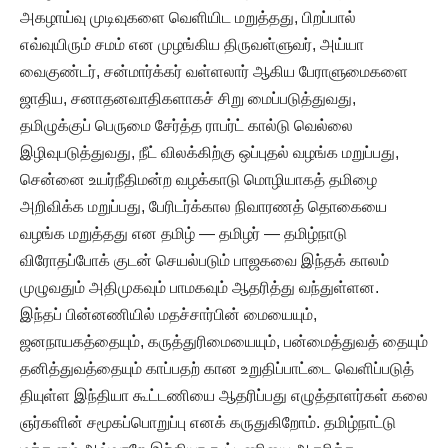
அகழாய்வு முடிவுகளை வெளியிட மறுத்தது, பிறப்பால்
எவ்வுயிரும் சமம் என முழங்கிய திருவள்ளுவர், அய்யா
வைகுண்டர், சன்மார்க்கர் வள்ளலார் ஆகிய பேராளுமைகளை
ஜாதிய, சனாதனவாதிகளாகச் சிறு மைப்படுத்துவது,
தமிழுக்குப் பெருமை சேர்த்த ராபர்ட் கால்டு வெல்லை
இழிவுபடுத்துவது, நீட் விலக்கிற்கு ஒப்புதல் வழங்க மறுப்பது,
சென்னை உயர்நீதிமன்ற வழக்காடு மொழியாகத் தமிழை
அறிவிக்க மறுப்பது, பேரிடர்க்கால நிவாரணத் தொகையை
வழங்க மறுத்தது என தமிழ் — தமிழர் — தமிழ்நாடு
விரோதப்போக் குடன் செயல்படும் பாஜகவை இந்தக் காலம்
முழுவதும் அதிமுகவும் பாமகவும் ஆதரித்து வந்துள்ளன.
இந்தப் பின்னணியில் மதச்சார்பின் மையையும்,
ஜனநாயகத்தையும், கருத்துரிமையையும், பன்மைத்துவத் தையும்
தனித்துவத்தையும் காப்பதற் கான உறுதிப்பாட்டை வெளிப்படுத்
தியுள்ள இந்தியா கூட்டணியை ஆதரிப்பது எழுத்தாளர்கள் கலை
ஞர்களின் சமூகப்பொறுப்பு எனக் கருதுகிறோம். தமிழ்நாட்டு