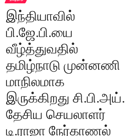
இந்தியாவில்
பி.ஜே.பி.யை
வீழ்த்துவதில்
தமிழ்நாடு முன்னணி
மாநிலமாக
இருக்கிறது சி.பி.அய்.
தேசிய செயலாளர்
டி.ராஜா நேர்காணல்