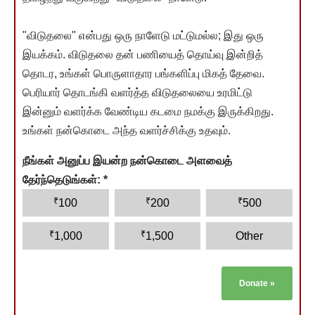
"விடுதலை" என்பது ஒரு நாளேடு மட்டுமல்ல; இது ஒரு
இயக்கம். விடுதலை தன் பணியைத் தொய்வு இன்றித்
தொடர, உங்கள் பொருளாதார பங்களிப்பு மிகத் தேவை.
பெரியார் தொடங்கி வளர்த்த விடுதலையை உரமிட்டு
இன்னும் வளர்க்க வேண்டிய கடமை நமக்கு இருக்கிறது.
உங்கள் நன்கொடை அந்த வளர்ச்சிக்கு உதவும்.
நீங்கள் அனுப்ப இயன்ற நன்கொடை அளவைத்
தேர்ந்தெடுங்கள்:
*
₹
₹
₹
100
200
500
₹
₹
1,000
1,500
Other
Donate
»