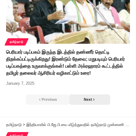
தமிழ்நாடு
பெரியார் படிப்பகம் இருந்த இடத்தில் தண்ணீர் தொட்டி
திறக்கப்பட்டிருக்கிறது! இரண்டும் தேவை; மறுபடியும் பெரியார்
படிப்பகத்தை உருவாக்குங்கள்! பள்ளி அக்ரஹாரம் கூட்டத்தில்
தமிழர் தலைவர் ஆசிரியர் வழிகாட்டும் உரை!
January 7, 2025
Previous
Next
தமிழ்நாடு
>
இந்தியாவில் பி.ஜே.பி.யை வீழ்த்துவதில் தமிழ்நாடு முன்னணி மாநிலமாக இருக்கிறது சி.பி.அய். தேசிய செயலாளர் டி.ராஜா நேர்காணல்
தமிழ்நாடு