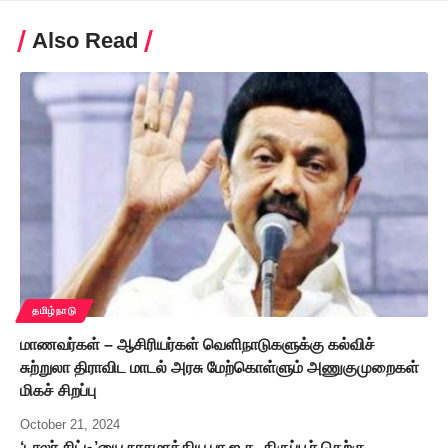
Also Read
தமிழ்நாடு
மாணவர்கள் – ஆசிரியர்கள் வெளிநாடுகளுக்கு கல்விச்
சுற்றுலா திராவிட மாடல் அரசு மேற்கொள்ளும் அணுகுமுறைகள்
மிகச் சிறப்பு
October 21, 2024
‘டாலர் சிட்டி’யை நாசமாக்கிய பா.ஜ.க. திருப்பூர் தெற்கு