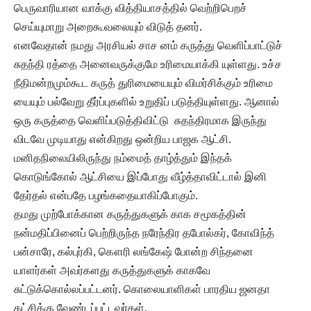
பெருவாரியான வாக்கு வித்தியாசத்தில் வெற்றிபெறச்
செய்யுமாறு அறைகூவலையும் விடுத் தனர்.
எனவேதான் நமது அரசியல் சாச னம் கருத்து வெளிப்பாட்டுச்
சுதந்தி ரத்தை அனைவருக்குமே உரிமையாக்கி யுள்ளது. உச்ச
நீதிமன்றமும்கூட கருத் துரிமையையும் விமர்சிக்கும் உரிமை
யையும் பல்வேறு தீர்ப்புகளில் உறுதிப் படுத்தியுள்ளது. ஆனால்
ஒரு கருத்தை வெளிப்படுத்திவிட்டு சுதந்திரமாக இருந்து
விடவே முடியாது என்கிறது ஒன்றிய பாஜக ஆட்சி.
மனிதநிலையிலிருந்து நம்மைத் தாழ்த்தும் இந்தக்
கொடுங்கோல் ஆட்சியை இப்போது வீழ்த்தாவிட்டால் இனி
தேர்தல் என்பதே பழங்கதையாகிப்போகும்.
தமது முற்போக்கான கருத்துகளுக் காக சமூகத்தின்
நன்மதிப்பினைப் பெற்றிருந்த நரேந்திர தபோல்கர், கோவிந்த்
பன்சாரே, கல்புர்கி, கௌரி லங்கேஷ் போன்ற சிந்தனை
யாளர்கள் அவர்களது கருத்துகளுக் காகவே
சுட்டுக்கொல்லப்பட்டனர். கொலையாளிகள் பாரதிய ஜனதா
கட்சிக்கு வேண்டப்பட்டவர்கள்.