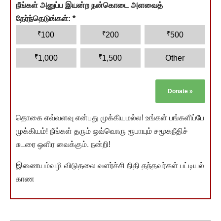
நீங்கள் அனுப்ப இயன்ற நன்கொடை அளவைத்
தேர்ந்தெடுங்கள்:
*
₹
₹
₹
100
200
500
₹
₹
1,000
1,500
Other
Donate
»
தொகை எவ்வளவு என்பது முக்கியமல்ல! உங்கள் பங்களிப்பே
முக்கியம்! நீங்கள் தரும் ஒவ்வொரு ரூபாயும் சமூகநீதிச்
சுடரை ஒளிர வைக்கும். நன்றி!
இணையம்வழி விடுதலை வளர்ச்சி நிதி தந்தவர்கள் பட்டியல்
காண