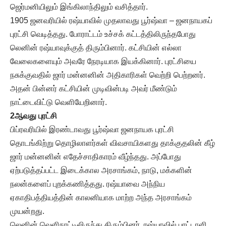
ஜெர்மனியிலும் இங்கிலாந்திலும் வசித்தார்.
1905 ஜனவரியில் ரஷ்யாவில் முதலாவது பூர்ஷ்வா – ஜனநாயகப்
புரட்சி வெடித்தது. போராட்டம் உச்சக் கட்டத்திலிருந்தபோது
லெனின் ரஷ்யாவுக்குத் திரும்பினார். கட்சியின் எல்லா
வேலைகளையும் அவரே நேரடியாக இயக்கினார். புரட்சியை
நசுக்குவதில் ஜார் மன்னனின் அதிகாரிகள் வெற்றி பெற்றனர்.
அதன் பின்னர் கட்சியின் முடிவின்படி அவர் மீண்டும்
நாட்டைவிட்டு வெளியேறினார்.
2ஆவது புரட்சி
பிப்ரவரியில் இரண்டாவது பூர்ஷ்வா ஜனநாயக புரட்சி
தொடங்கிற்று தொழிலாளர்கள் விவசாயிகளது தாக்குதலின் கீழ்
ஜார் மன்னனின் எதேச்சாதிகாரம் வீழ்ந்தது. அப்போது
ஏற்படுத்தப்பட்ட இடைக்கால அரசாங்கம், நாடு, மக்களின்
நலன்களைப் புறக்கணித்தது. ரஷ்யாவை அந்நிய
ஏகாதிபத்தியத்தின் காலனியாக மாற்ற அந்த அரசாங்கம்
முயன்றது.
லெனின் வெளிநாட்டிலிருந்து திரும்பினர். ரஷ்யாவில் பாட்டாளி