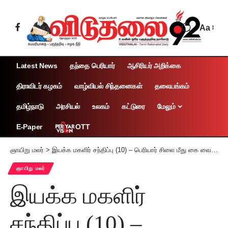
Aa
Latest News
தந்தை பெரியார்
ஆசிரியர் அறிக்கை
திராவிடர் கழகம்
வாழ்வியல் சிந்தனைகள்
தலையங்கம்
தமிழ்நாடு
அரசியல்
உலகம்
கட்டுரை
மேலும்
OTT
E-Paper
ஞாயிறு மலர்
>
இயக்க மகளிர் சந்திப்பு (10) – பெரியார் சிலை மீது கை வைத்துப் பார்… சீறிய சிங்கம்! நம் ராக்கு தங்கம்!‌!
ஞாயிறு மலர்
இயக்க மகளிர்
சந்திப்பு (10) –