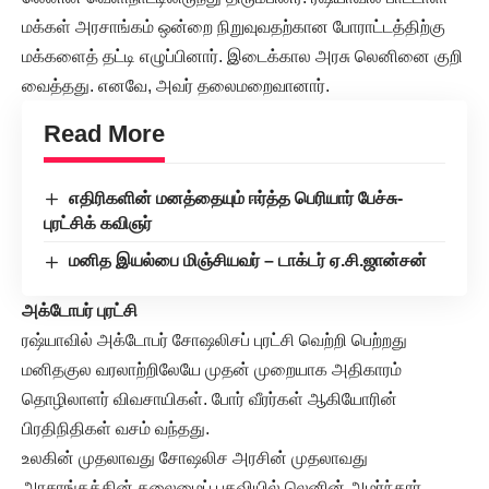
மக்கள் அரசாங்கம் ஒன்றை நிறுவுவதற்கான போராட்டத்திற்கு
மக்களைத் தட்டி எழுப்பினார். இடைக்கால அரசு லெனினை குறி
வைத்தது. எனவே, அவர் தலைமறைவானார்.
Read More
எதிரிகளின் மனத்தையும் ஈர்த்த பெரியார் பேச்சு-
புரட்சிக் கவிஞர்
மனித இயல்பை மிஞ்சியவர் – டாக்டர் ஏ.சி.ஜான்சன்
அக்டோபர் புரட்சி
ரஷ்யாவில் அக்டோபர் சோஷலிசப் புரட்சி வெற்றி பெற்றது
மனிதகுல வரலாற்றிலேயே முதன் முறையாக அதிகாரம்
தொழிலாளர் விவசாயிகள். போர் வீரர்கள் ஆகியோரின்
பிரதிநிதிகள் வசம் வந்தது.
உலகின் முதலாவது சோஷலிச அரசின் முதலாவது
அரசாங்கத்தின் தலைமைப் பதவியில் லெனின் அமர்ந்தார்.