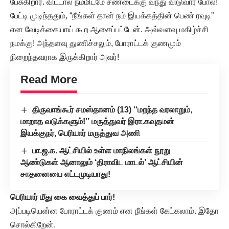
பேசுகிறார். விட்டால் நம்மிடமே சண்டைக்கு வந்து விடுவார் போல!
பேட்டி முடிந்ததும், “நீங்கள் தான் நம் இயக்கத்தின் பெண் ரவுடி”
என வேடிக்கையாய் கூற ஆசைப்பட்டேன். அவ்வளவு மகிழ்ச்சி
நமக்கு! அந்தளவு துணிச்சலும், போராட்டக் குணமும்
நிறைந்தவராக இருக்கிறார் அவர்!
Read More
திருவாங்கூர் சமஸ்தானம் (13) ‘‘மறந்த வரலாறும்,
மாறாத வடுக்களும்!’’ மருத்துவர் இரா.கவுதமன்
இயக்குநர், பெரியார் மருத்துவ அணி
பா.ஜ.க. ஆட்சியில் உள்ள மாநிலங்கள் நூறு
ஆண்டுகள் ஆனாலும் ‘திராவிட மாடல்’ ஆட்சியின்
சாதனையை எட்டமுடியாது!
பெரியார் மீது கை வைத்துப் பார்!
அப்படியென்ன போராட்டக் குணம் என நீங்கள் கேட்கலாம். இதோ
சொல்கிறேன்.