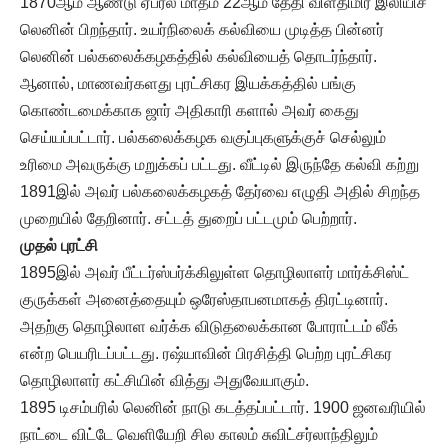
1870ஆம் ஆண்டு ஏப்ரல் மாதம் 22ஆம் தேதி விளதிமிர் இலியிச்
லெனின் பிறந்தார். உயர்நிலைக் கல்வியை முடித்த பின்னர்
லெனின் பல்கலைக்கழகத்தில் கல்வியைத் தொடர்ந்தார்.
ஆனால், மாணவர்களது புரட்சிகர இயக்கத்தில் பங்கு
கொண்டமைக்காக ஜார் அதிகாரி களால் அவர் கைது
செய்யப்பட்டார். பல்கலைக்கழக வகுப்புகளுக்குச் செல்லும்
உரிமை அவருக்கு மறுக்கப் பட்டது. வீட்டில் இருந்தே கல்வி கற்று
1891இல் அவர் பல்கலைக்கழகத் தேர்வை எழுதி அதில் சிறந்த
முறையில் தேறினார். சட்டத் துறைப் பட்டமும் பெற்றார்.
முதல் புரட்சி
1895இல் அவர் பீட்டர்ஸ்பர்க்கிலுள்ள தொழிலாளர் மார்க்சிஸ்ட்
குருக்கள் அனைத்தையும் ஒரேஸ்தாபனமாகத் திரட்டினார்.
அதற்கு தொழிலாள வர்க்க விடுதலைக்கான போராட்டம் லீக்
என்ற பெயரிடப்பட்டது. ரஷ்யாவின் பிரசித்தி பெற்ற புரட்சிகர
தொழிலாளர் கட்சியின் வித்து அதுவேயாகும்.
1895 டிசம்பரில் லெனின் நாடு கடத்தப்பட்டார். 1900 ஜனவரியில்
நாட்டை விட்டே வெளியேறி சில காலம் சுவிட்சர்லாந்திலும்