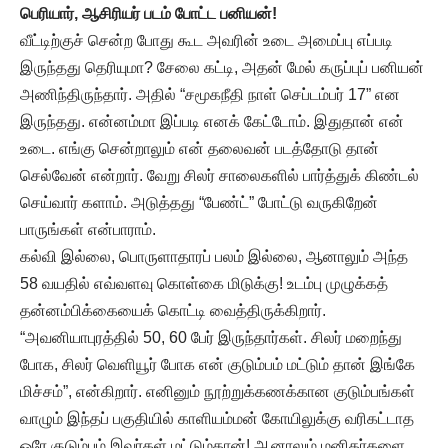
பெரியார், ஆசிரியர் படம் போட்ட பனியன்!
வீட்டிற்குச் சென்ற போது கூட அவரின் உடை அமைப்பு எப்படி
இருந்தது தெரியுமா? சேலை கட்டி, அதன் மேல் கருப்புப் பனியன்
அணிந்திருந்தார். அதில் “சமூகநீதி நாள் செப்டம்பர் 17” என
இருந்தது. என்னம்மா இப்படி எனக் கேட்டோம். இதுதான் என்
உடை. எங்கு சென்றாலும் என் தலைவன் படத்தோடு தான்
செல்வேன் என்றார். வேறு சிலர் சாலைகளில் பார்த்துக் கிண்டல்
செய்வார் களாம். அடுத்தது “பேண்ட்” போட்டு வருகிறேன்
பாருங்கள் என்பாராம்.
கல்வி இல்லை, பொருளாதாரப் பலம் இல்லை, ஆனாலும் அந்த
58 வயதில் எவ்வளவு கொள்கை மிடுக்கு! உடம்பு முழுக்கத்
தன்னம்பிக்கையைக் கொட்டி வைத்திருக்கிறார்.
“அவனியாபுரத்தில் 50, 60 பேர் இருந்தார்கள். சிலர் மறைந்து
போக, சிலர் வெளியூர் போக என் குடும்பம் மட்டும் தான் இங்கே
மிச்சம்”, என்கிறார். எனினும் நூற்றுக்கணக்கான குடும்பங்கள்
வாழும் இந்தப் பகுதியில் காளியம்மன் கோயிலுக்கு வரிகட்டாத
ஒரே குடும்பம் இவர்கள் மட்டும்தான்! ஆனாலும் மனிதர்களை