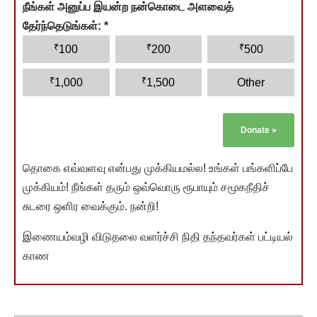
நீங்கள் அனுப்ப இயன்ற நன்கொடை அளவைத்
தேர்ந்தெடுங்கள்:
*
₹
₹
₹
100
200
500
₹
₹
1,000
1,500
Other
Donate
»
தொகை எவ்வளவு என்பது முக்கியமல்ல! உங்கள் பங்களிப்பே
முக்கியம்! நீங்கள் தரும் ஒவ்வொரு ரூபாயும் சமூகநீதிச்
சுடரை ஒளிர வைக்கும். நன்றி!
இணையம்வழி விடுதலை வளர்ச்சி நிதி தந்தவர்கள் பட்டியல்
காண