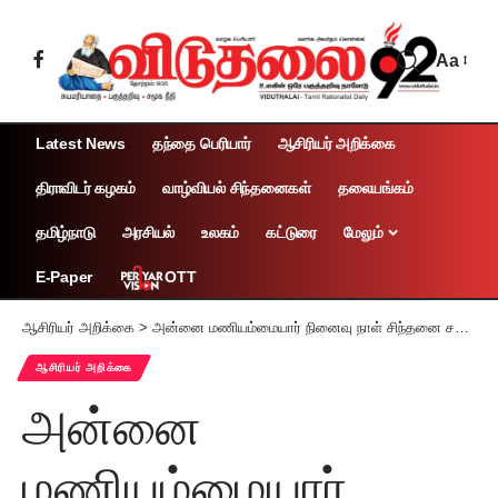
Aa
Latest News
தந்தை பெரியார்
ஆசிரியர் அறிக்கை
திராவிடர் கழகம்
வாழ்வியல் சிந்தனைகள்
தலையங்கம்
தமிழ்நாடு
அரசியல்
உலகம்
கட்டுரை
மேலும்
OTT
E-Paper
ஆசிரியர் அறிக்கை
>
அன்னை மணியம்மையார் நினைவு நாள் சிந்தனை சமரசமற்ற கொள்கை வாழ்வுக்குக் கொடியேற்றியவர்! – ஆசிரியர் கி.வீரமணி
ஆசிரியர் அறிக்கை
அன்னை
மணியம்மையார்