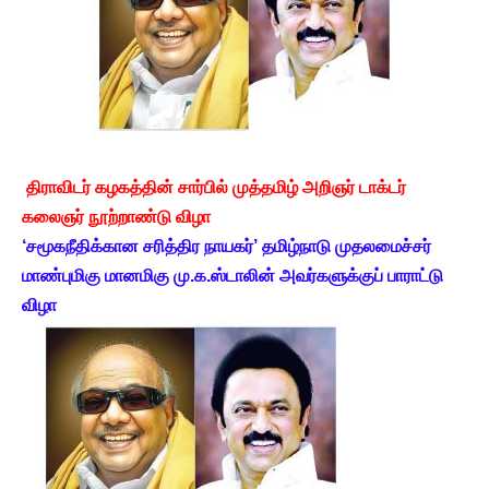
திராவிடர் கழகத்தின் சார்பில் முத்தமிழ் அறிஞர் டாக்டர்
கலைஞர் நூற்றாண்டு விழா
‘சமூகநீதிக்கான சரித்திர நாயகர்’ தமிழ்நாடு முதலமைச்சர்
மாண்புமிகு மானமிகு மு.க.ஸ்டாலின் அவர்களுக்குப் பாராட்டு
விழா