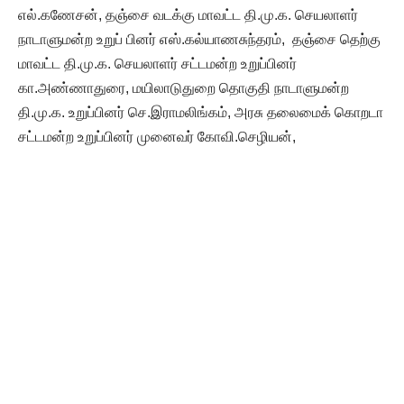
எல்.கணேசன், தஞ்சை வடக்கு மாவட்ட தி.மு.க. செயலாளர்
நாடாளுமன்ற உறுப் பினர் எஸ்.கல்யாணசுந்தரம், தஞ்சை தெற்கு
மாவட்ட தி.மு.க. செயலாளர் சட்டமன்ற உறுப்பினர்
கா.அண்ணாதுரை, மயிலாடுதுறை தொகுதி நாடாளுமன்ற
தி.மு.க. உறுப்பினர் செ.இராமலிங்கம், அரசு தலைமைக் கொறடா
சட்டமன்ற உறுப்பினர் முனைவர் கோவி.செழியன்,
தி.மு.க.தலைமைச் செயற்குழு உறுப்பினர்கள் சட்டமன்ற
உறுப்பினர் நா.அசோக்குமார், து.செல்வம், சட்டமன்ற மேனாள்
உறுப்பினர் எம்.இராமச்சந்திரன், சட்டமன்ற உறுப் பினர்
க.அன்பழகன், சட்டமன்ற மேனாள் உறுப் பினர் கே.டி.மகேஷ்
கிருஷ்ணசாமி, தஞ்சை மத்திய மாவட்ட தி.மு.க. அவைத்
தலைவர் ச.இறைவன், தஞ்சை மாவட்ட ஊராட்சிக் குழுத்
தலைவர், தி.மு.க. உஷா புண்ணியமூர்த்தி, தஞ்சை ஒன்றியக்
குழுத் தலைவர், தி.மு.க. வைஜெயந்தி மாலா கேசவன் உள்பட
திமுக பொறுப்பாளர்கள் பங்கேற்கின்றனர்.
வரவேற்பாளர்கள்