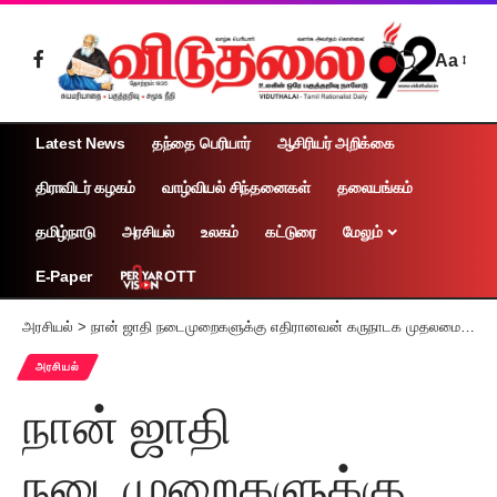
Aa
Latest News
தந்தை பெரியார்
ஆசிரியர் அறிக்கை
திராவிடர் கழகம்
வாழ்வியல் சிந்தனைகள்
தலையங்கம்
தமிழ்நாடு
அரசியல்
உலகம்
கட்டுரை
மேலும்
OTT
E-Paper
அரசியல்
>
நான் ஜாதி நடைமுறைகளுக்கு எதிரானவன் கருநாடக முதலமைச்சர் சித்தராமையா
அரசியல்
நான் ஜாதி
நடைமுறைகளுக்கு