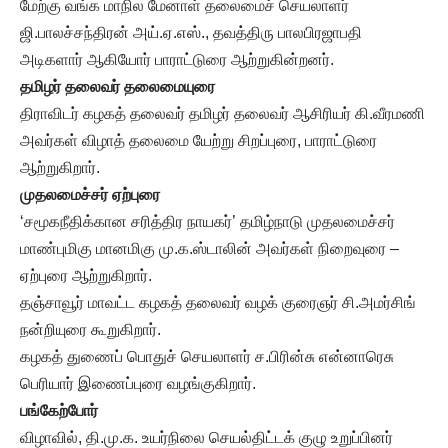
மேற்கு வங்க மாநில மேனாள் தலைமைச் செயலாளர்
ஜி.பாலச்சந்திரன் அய்.ஏ.எஸ்., தவத்திரு பாலபிரஜாபதி
அடிகளார் ஆகியோர் பாராட்டுரை ஆற்றுகின்றனர்.
தமிழர் தலைவர் தலைமையுரை
திராவிடர் கழகத் தலைவர் தமிழர் தலைவர் ஆசிரியர் கி.வீரமணி
அவர்கள் விழாத் தலைமை யேற்று சிறப்புரை, பாராட்டுரை
ஆற்றுகிறார்.
முதலமைச்சர் ஏற்புரை
‘சமூகநீதிக்கான சரித்திர நாயகர்’ தமிழ்நாடு முதலமைச்சர்
மாண்புமிகு மானமிகு மு.க.ஸ்டாலின் அவர்கள் நிறைவுரை –
ஏற்புரை ஆற்றுகிறார்.
தஞ்சாவூர் மாவட்ட கழகத் தலைவர் வழக் குரைஞர் சி.அமர்சிங்
நன்றியுரை கூறுகிறார்.
கழகத் துணைப் பொதுச் செயலாளர் ச.பிரின்சு என்னாரெசு
பெரியார் இணைப்புரை வழங்குகிறார்.
பங்கேற்போர்
விழாவில், தி.மு.க. உயர்நிலை செயல்திட்டக் குழு உறுப்பினர்