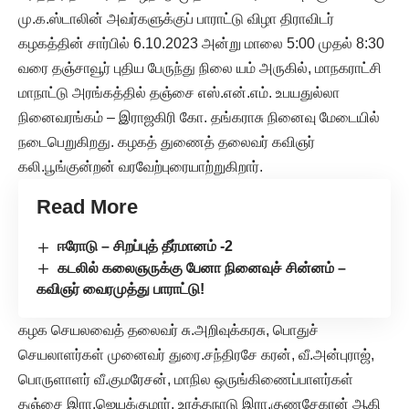
மு.க.ஸ்டாலின் அவர்களுக்குப் பாராட்டு விழா திராவிடர்
கழகத்தின் சார்பில் 6.10.2023 அன்று மாலை 5:00 முதல் 8:30
வரை தஞ்சாவூர் புதிய பேருந்து நிலை யம் அருகில், மாநகராட்சி
மாநாட்டு அரங்கத்தில் தஞ்சை எஸ்.என்.எம். உபயதுல்லா
நினைவரங்கம் – இராஜகிரி கோ. தங்கராசு நினைவு மேடையில்
நடைபெறுகிறது. கழகத் துணைத் தலைவர் கவிஞர்
கலி.பூங்குன்றன் வரவேற்புரையாற்றுகிறார்.
Read More
ஈரோடு – சிறப்புத் தீர்மானம் -2
கடலில் கலைஞருக்கு பேனா நினைவுச் சின்னம் –
கவிஞர் வைரமுத்து பாராட்டு!
கழக செயலவைத் தலைவர் சு.அறிவுக்கரசு, பொதுச்
செயலாளர்கள் முனைவர் துரை.சந்திரசே கரன், வீ.அன்புராஜ்,
பொருளாளர் வீ.குமரேசன், மாநில ஒருங்கிணைப்பாளர்கள்
தஞ்சை இரா.ஜெயக்குமார், உரத்தநாடு இரா.குணசேகரன் ஆகி