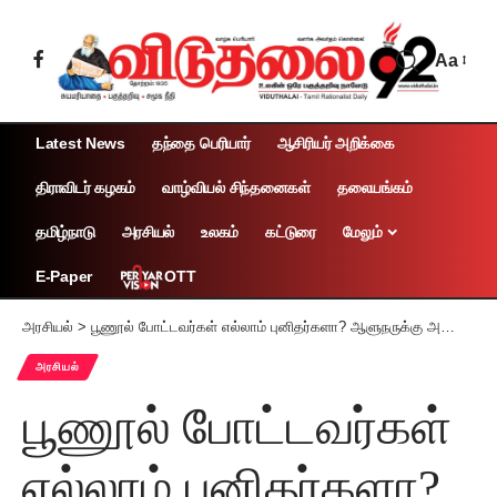
Aa
Latest News
தந்தை பெரியார்
ஆசிரியர் அறிக்கை
திராவிடர் கழகம்
வாழ்வியல் சிந்தனைகள்
தலையங்கம்
தமிழ்நாடு
அரசியல்
உலகம்
கட்டுரை
மேலும்
OTT
E-Paper
அரசியல்
>
பூணூல் போட்டவர்கள் எல்லாம் புனிதர்களா? ஆளுநருக்கு அமைச்சர் க. பொன்முடி அதிரடி!
அரசியல்
பூணூல் போட்டவர்கள்
எல்லாம் புனிதர்களா?