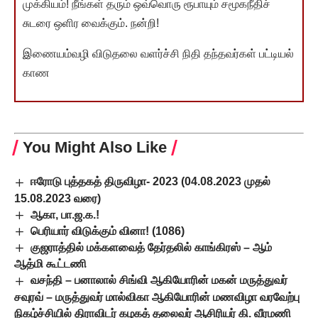
முக்கியம்! நீங்கள் தரும் ஒவ்வொரு ரூபாயும் சமூகநீதிச்
சுடரை ஒளிர வைக்கும். நன்றி!
இணையம்வழி விடுதலை வளர்ச்சி நிதி தந்தவர்கள் பட்டியல்
காண
You Might Also Like
ஈரோடு புத்தகத் திருவிழா- 2023 (04.08.2023 முதல்
15.08.2023 வரை)
ஆகா, பா.ஜ.க.!
பெரியார் விடுக்கும் வினா! (1086)
குஜராத்தில் மக்களவைத் தேர்தலில் காங்கிரஸ் – ஆம்
ஆத்மி கூட்டணி
வசந்தி – பனாலால் சிங்வி ஆகியோரின் மகன் மருத்துவர்
சவுரவ் – மருத்துவர் மால்விகா ஆகியோரின் மணவிழா வரவேற்பு
நிகழ்ச்சியில் திராவிடர் கழகத் தலைவர் ஆசிரியர் கி. வீரமணி