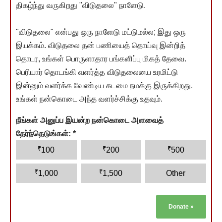
திகழ்ந்து வருகிறது "விடுதலை" நாளேடு.
"விடுதலை" என்பது ஒரு நாளேடு மட்டுமல்ல; இது ஒரு
இயக்கம். விடுதலை தன் பணியைத் தொய்வு இன்றித்
தொடர, உங்கள் பொருளாதார பங்களிப்பு மிகத் தேவை.
பெரியார் தொடங்கி வளர்த்த விடுதலையை உரமிட்டு
இன்னும் வளர்க்க வேண்டிய கடமை நமக்கு இருக்கிறது.
உங்கள் நன்கொடை அந்த வளர்ச்சிக்கு உதவும்.
நீங்கள் அனுப்ப இயன்ற நன்கொடை அளவைத்
தேர்ந்தெடுங்கள்:
*
₹
₹
₹
100
200
500
₹
₹
1,000
1,500
Other
Donate
»