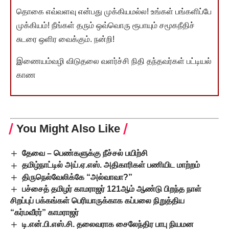
தொகை எவ்வளவு என்பது முக்கியமல்ல! உங்கள் பங்களிப்பே
முக்கியம்! நீங்கள் தரும் ஒவ்வொரு ரூபாயும் சமூகநீதிச்
சுடரை ஒளிர வைக்கும். நன்றி!
இணையம்வழி விடுதலை வளர்ச்சி நிதி தந்தவர்கள் பட்டியல்
காண
You Might Also Like
தேவை – பெண்களுக்கு நீச்சல் பயிற்சி
தமிழ்நாட்டில் அய்.ஏ.எஸ். அதிகாரிகள் பணியிட மாற்றம்
திருநெல்வேலிக்கே “அல்வாவா?”
பச்சைத் தமிழர் காமராஜர் 121ஆம் ஆண்டு பிறந்த நாள்
சிறப்புப் பக்கங்கள் பெரியாருக்காக கப்பலை நிறுத்திய
“கர்மவீரர்” காமராஜர்
டி.என்.பி.எஸ்.சி. தலைவராக சைலேந்திர பாபு நியமன