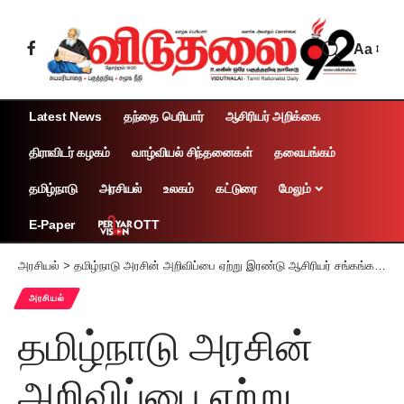
Aa
Latest News
தந்தை பெரியார்
ஆசிரியர் அறிக்கை
திராவிடர் கழகம்
வாழ்வியல் சிந்தனைகள்
தலையங்கம்
தமிழ்நாடு
அரசியல்
உலகம்
கட்டுரை
மேலும்
OTT
E-Paper
அரசியல்
>
தமிழ்நாடு அரசின் அறிவிப்பை ஏற்று இரண்டு ஆசிரியர் சங்கங்கள் போராட்டத்தைத் திரும்பப் பெற்றன
அரசியல்
தமிழ்நாடு அரசின்
அறிவிப்பை ஏற்று