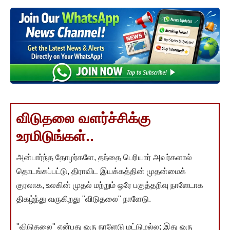
விடுதலை வளர்ச்சிக்கு
உரமிடுங்கள்..
அன்பார்ந்த தோழர்களே, தந்தை பெரியார் அவர்களால்
தொடங்கப்பட்டு, திராவிட இயக்கத்தின் முதன்மைக்
குரலாக, உலகின் முதல் மற்றும் ஒரே பகுத்தறிவு நாளேடாக
திகழ்ந்து வருகிறது "விடுதலை" நாளேடு.
"விடுதலை" என்பது ஒரு நாளேடு மட்டுமல்ல; இது ஒரு