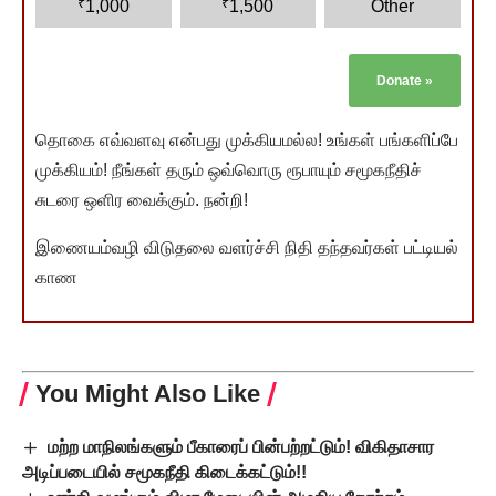
₹
₹
1,000
1,500
Other
Donate
»
தொகை எவ்வளவு என்பது முக்கியமல்ல! உங்கள் பங்களிப்பே
முக்கியம்! நீங்கள் தரும் ஒவ்வொரு ரூபாயும் சமூகநீதிச்
சுடரை ஒளிர வைக்கும். நன்றி!
இணையம்வழி விடுதலை வளர்ச்சி நிதி தந்தவர்கள் பட்டியல்
காண
You Might Also Like
மற்ற மாநிலங்களும் பீகாரைப் பின்பற்றட்டும்! விகிதாசார
அடிப்படையில் சமூகநீதி கிடைக்கட்டும்!!