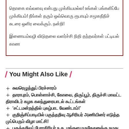
தொகை எவ்வளவு என்பது முக்கியமல்ல! உங்கள் பங்களிப்பே
முக்கியம்! நீங்கள் தரும் ஒவ்வொரு ரூபாயும் சமூகநீதிச்
சுடரை ஒளிர வைக்கும். நன்றி!
இணையம்வழி விடுதலை வளர்ச்சி நிதி தந்தவர்கள் பட்டியல்
காண
You Might Also Like
சுவரெழுத்துப் பிரச்சாரம்
தாராபுரம், பொள்ளாச்சி, கோவை, திருப்பூர், திருச்சி மாவட்ட
திராவிடர் கழக கலந்துரையாடல் கூட்டங்கள்
‘சட்டமன்றத்தில் புகழ்பாட வேண்டாம்!’
குறிஞ்சிப்பாடியில் பகுத்தறிவு ஆசிரியர் அணியினர் எடுத்த
முப்பெரும் விழா மாட்சி!
பகுத்தறிவுப் பேராசிரியர் ந.க. மங்களமுருகேசனுக்கு நமது