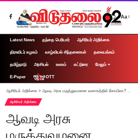
Aa
Latest News
தந்தை பெரியார்
ஆசிரியர் அறிக்கை
திராவிடர் கழகம்
வாழ்வியல் சிந்தனைகள்
தலையங்கம்
தமிழ்நாடு
அரசியல்
உலகம்
கட்டுரை
மேலும்
OTT
E-Paper
ஆசிரியர் அறிக்கை
>
ஆவடி அரசு மருத்துவமனை வளாகத்தில் கோயிலா? நடவடிக்கை எடுக்கக்கோரிய கழகப்பொறுப்பாளர்கள்
ஆசிரியர் அறிக்கை
ஆவடி அரசு
மருத்துவமனை