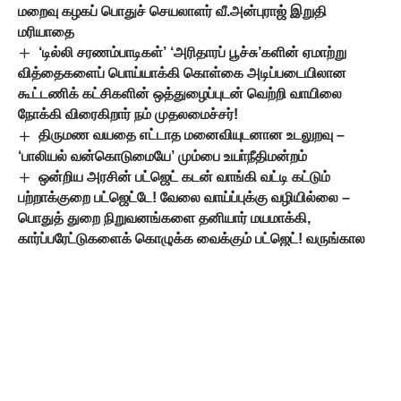
மறைவு கழகப் பொதுச் செயலாளர் வீ.அன்புராஜ் இறுதி
மரியாதை
‘டில்லி சரணம்பாடிகள்’ ‘அரிதாரப் பூச்சு’களின் ஏமாற்று
வித்தைகளைப் பொய்யாக்கி கொள்கை அடிப்படையிலான
கூட்டணிக் கட்சிகளின் ஒத்துழைப்புடன் வெற்றி வாயிலை
நோக்கி விரைகிறார் நம் முதலமைச்சர்!
திருமண வயதை எட்டாத மனைவியுடனான உடலுறவு –
‘பாலியல் வன்கொடுமையே’ மும்பை உயா்நீதிமன்றம்
ஒன்றிய அரசின் பட்ஜெட் கடன் வாங்கி வட்டி கட்டும்
பற்றாக்குறை பட்ஜெட்டே! வேலை வாய்ப்புக்கு வழியில்லை –
பொதுத் துறை நிறுவனங்களை தனியார் மயமாக்கி,
கார்ப்பரேட்டுகளைக் கொழுக்க வைக்கும் பட்ஜெட்! வருங்கால
தலைமுறையினர்மீது கடனை ஏற்றும் காவிப் பட்ஜெட்!
திராவிடர் திருவிழா உலக மயமாக, உலகத் தமிழர்களே
ஒருங்கிணைந்து முயற்சியுங்கள்!