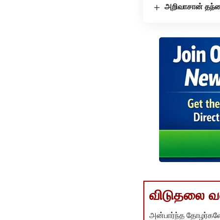
அறிவாசான் தந்த
விடுதலை வளர
அன்பார்ந்த தோழர்களே