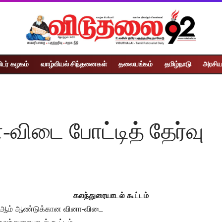
ிடர் கழகம்
வாழ்வியல் சிந்தனைகள்
தலையங்கம்
தமிழ்நாடு
அரசிய
-விடை போட்டித் தேர்வு
கலந்துரையாடல் கூட்டம்
024ஆம் ஆண்டுக்கான வினா-விடை