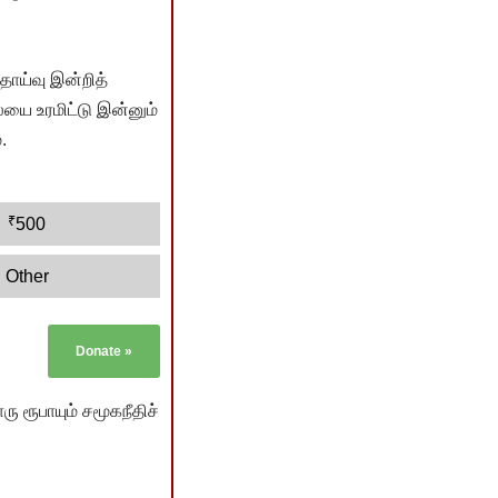
ொய்வு இன்றித்
யை உரமிட்டு இன்னும்
.
₹
500
Other
Donate
»
ு ரூபாயும் சமூகநீதிச்