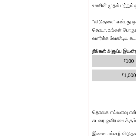
உலகின் முதல் மற்றும்
"விடுதலை" என்பது ஒ
தொடர, உங்கள் பொருளா
வளர்க்க வேண்டிய கடம
நீங்கள் அனுப்ப இய
₹
100
₹
1,000
தொகை எவ்வளவு என்பது 
சுடரை ஒளிர வைக்கும்.
இணையம்வழி விடுதலை 