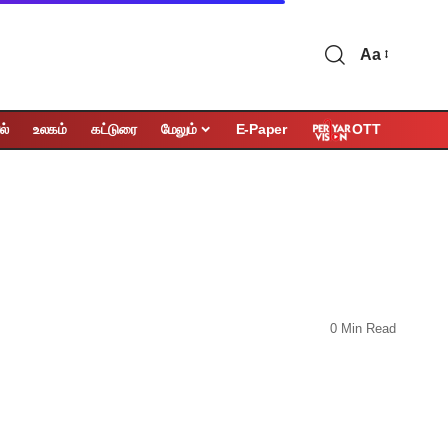
Aa
OTT
ல்
உலகம்
கட்டுரை
மேலும்
E-Paper
0 Min Read