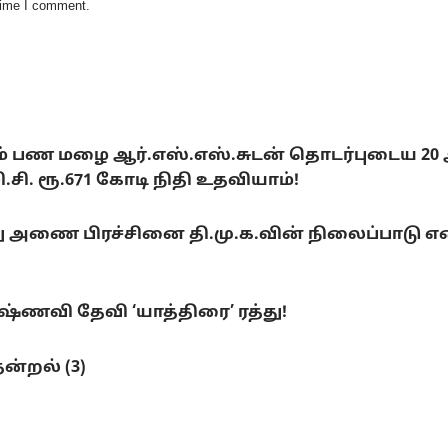
 time I comment.
டும் பண மழை ஆர்.எஸ்.எஸ்.சுடன் தொடர்புடைய 20
. ரூ.671 கோடி நிதி உதவியாம்!
ை பிரச்சினை தி.மு.க.வின் நிலைப்பாடு என்ன
ணவி தேவி ‘யாத்திரை’ ரத்து!
ன்றல் (3)