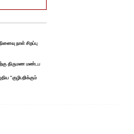
னைவு நாள் சிறப்பு
வதற்கு திருமண மண்டப
ிய “குழிபறிக்கும்