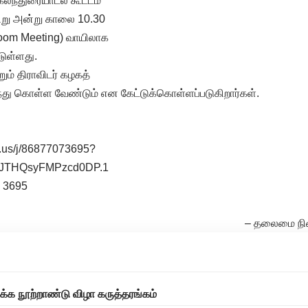
 கலந்துரையாடல் கூட்டம்
ிறு அன்று காலை 10.30
om Meeting) வாயிலாக
டுள்ளது.
ும் திராவிடர் கழகத்
து கொள்ள வேண்டும் என கேட்டுக்கொள்ளப்படுகிறார்கள்.
.us/j/86877073695?
AjJTHQsyFMPzcd0DP.1
7 3695
– தலைமை நில
்க நூற்றாண்டு விழா கருத்தரங்கம்