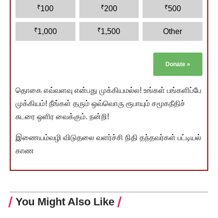
₹
₹
₹
100
200
500
₹
₹
1,000
1,500
Other
Donate
»
தொகை எவ்வளவு என்பது முக்கியமல்ல! உங்கள் பங்களிப்பே
முக்கியம்! நீங்கள் தரும் ஒவ்வொரு ரூபாயும் சமூகநீதிச்
சுடரை ஒளிர வைக்கும். நன்றி!
இணையம்வழி விடுதலை வளர்ச்சி நிதி தந்தவர்கள் பட்டியல்
காண
You Might Also Like