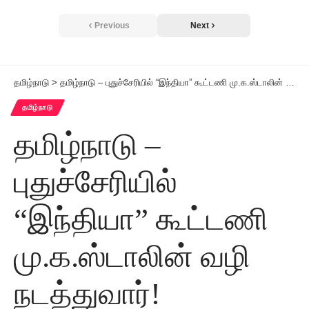
Previous
Next
தமிழ்நாடு
>
தமிழ்நாடு – புதுச்சேரியில் “இந்தியா” கூட்டணி மு.க.ஸ்டாலின் வழி நடத்துவார்!
தமிழ்நாடு
தமிழ்நாடு –
புதுச்சேரியில்
“இந்தியா” கூட்டணி
மு.க.ஸ்டாலின் வழி
நடத்துவார்!