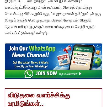
தி.மு.க. கூட் டணி தமிழ்நாட்டில் 39 இடங் களையும்
கைப்பற்றும்.இவ்வாறு அவர் கூறினார். அதைத் தொடர்ந்து
கே.எஸ்.அழ கிரி கூறும்போது, ”பா.ஜனதாவால் தமிழ்நாட்டில் ஒரு
போதும் வெற்றி பெற முடியாது. பிரதமர் மோடி யும், ஆளுநர்
ஆர்.என்.ரவியும் இருக்கும் வரை எங்களுடைய வெற்றி உறுதி
செய்யப்பட்டுள்ளது” என்றார்.
விடுதலை வளர்ச்சிக்கு
உரமிடுங்கள்..