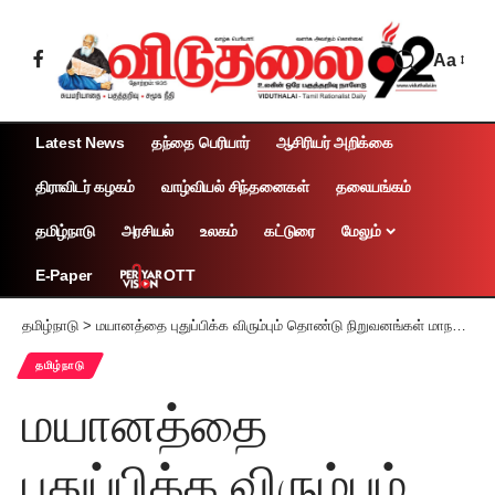
Aa
Latest News
தந்தை பெரியார்
ஆசிரியர் அறிக்கை
திராவிடர் கழகம்
வாழ்வியல் சிந்தனைகள்
தலையங்கம்
தமிழ்நாடு
அரசியல்
உலகம்
கட்டுரை
மேலும்
OTT
E-Paper
தமிழ்நாடு
>
மயானத்தை புதுப்பிக்க விரும்பும் தொண்டு நிறுவனங்கள் மாநகராட்சியை அணுகலாம் சென்னை ஆணையர் அழைப்பு
தமிழ்நாடு
மயானத்தை
புதுப்பிக்க விரும்பும்