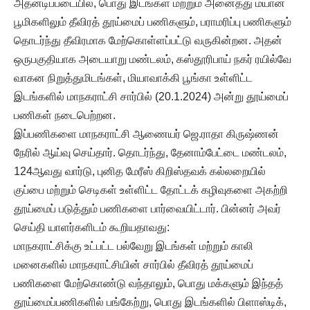
அதனடிப்படையில், பொது இடங்கள் மற்றும் அனைத்து மயான
பூமிகளிலும் தீவிரத் தூய்மைப் பணிகளும், பராமரிப்பு பணிகளும்
தொடர்ந்து தீவிரமாக மேற்கொள்ளப்பட்டு வருகின்றன. அதன்
ஒருபகுதியாக அடையாறு மண்டலம், கஸ்தூரிபாய் நகர் ரயில்வே
வாகன நிறுத்துமிடங்கள், மியாவாக்கி பூங்கா உள்ளிட்ட
இடங்களில் மாநகராட்சி சார்பில் (20.1.2024) அன்று தூய்மைப்
பணிகள் நடைபெற்றன.
இப்பணிகளை மாநகராட்சி ஆணையர் ஜெ.ராதா கிருஷ்ணன்
நேரில் ஆய்வு செய்தார். தொடர்ந்து, தேனாம்பேட்டை மண்டலம்,
124ஆவது வார்டு, புனித மேரீஸ் கிறிஸ்தவக் கல்லறையில்
குப்பை மற்றும் செடிகள் உள்ளிட்ட தோட்டக் கழிவுகளை அகற்றி
தூய்மைப் படுத்தும் பணிகளை பார்வையிட்டார். பின்னர் அவர்
செய்தி யாளர்களிடம் கூறியதாவது:
மாநகராட்சிக்கு உட்பட்ட பல்வேறு இடங்கள் மற்றும் காலி
மனைகளில் மாநகராட்சியின் சார்பில் தீவிரத் தூய்மைப்
பணிகளை மேற்கொண்டு வந்தாலும், பொது மக்களும் இந்தத்
தூய்மைப்பணிகளில் பங்கேற்று, பொது இடங்களில் பிளாஸ்டிக்,