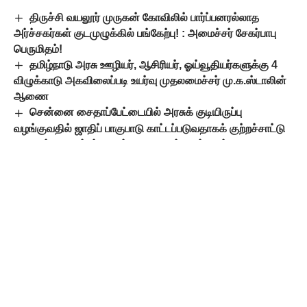
திருச்சி வயலூர் முருகன் கோவிலில் பார்ப்பனரல்லாத
அர்ச்சகர்கள் குடமுழுக்கில் பங்கேற்பு! : அமைச்சர் சேகர்பாபு
பெருமிதம்!
தமிழ்நாடு அரசு ஊழியர், ஆசிரியர், ஓய்வூதியர்களுக்கு 4
விழுக்காடு அகவிலைப்படி உயர்வு முதலமைச்சர் மு.க.ஸ்டாலின்
ஆணை
சென்னை சைதாப்பேட்டையில் அரசுக் குடியிருப்பு
வழங்குவதில் ஜாதிப் பாகுபாடு காட்டப்படுவதாகக் குற்றச்சாட்டு
மேனாள் அமைச்சர் மா.சுப்பிரமணியன் கண்டனம்!
பெண் சாமியார் மூன்றாவது திருமணமாம்
குருவாயூர் கோயில் குளத்தில் மாற்று மதத்தைச் சேர்ந்த
பெண் இறங்கிவிட்டாராம் : கொதிக்கிறது ஒரு கும்பல்
Leave a Comment