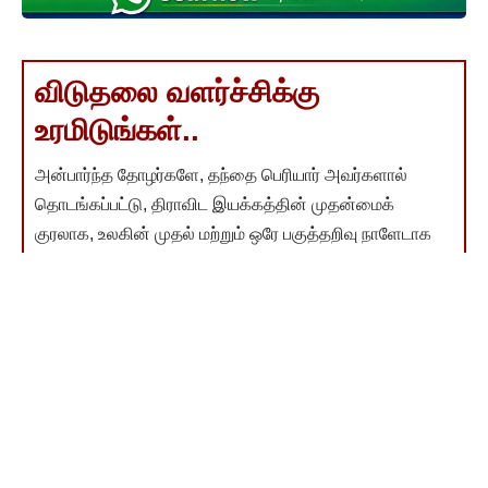
விடுதலை வளர்ச்சிக்கு
உரமிடுங்கள்..
அன்பார்ந்த தோழர்களே, தந்தை பெரியார் அவர்களால்
தொடங்கப்பட்டு, திராவிட இயக்கத்தின் முதன்மைக்
குரலாக, உலகின் முதல் மற்றும் ஒரே பகுத்தறிவு நாளேடாக
திகழ்ந்து வருகிறது "விடுதலை" நாளேடு.
"விடுதலை" என்பது ஒரு நாளேடு மட்டுமல்ல; இது ஒரு
இயக்கம். விடுதலை தன் பணியைத் தொய்வு இன்றித்
தொடர, உங்கள் பொருளாதார பங்களிப்பு மிகத் தேவை.
பெரியார் தொடங்கி வளர்த்த விடுதலையை உரமிட்டு
இன்னும் வளர்க்க வேண்டிய கடமை நமக்கு இருக்கிறது.
உங்கள் நன்கொடை அந்த வளர்ச்சிக்கு உதவும்.