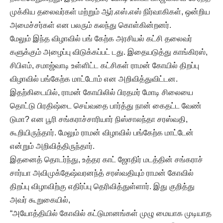
முக்கிய தலைவர்கள் மற்றும் ஆர்.எஸ்.எஸ் நிர்வாகிகள், ஒன்றிய
அமைச்சர்கள் என பலரும் கலந்து கொள்கின்றனர்.
மேலும் இந்த விழாவில் பங் கேற்க அரசியல் கட்சி தலைவர்
களுக்கும் அழைப்பு விடுக்கப்பட் டது. இதையடுத்து காங்கிரஸ்,
சிபிஎம், சமாஜ்வாடி உள்ளிட்ட கட்சிகள் ராமன் கோயில் திறப்பு
விழாவில் பங்கேற்க மாட்டோம் என அறிவித்துவிட்டன.
இதற்கிடையில், ராமன் கோயிலில் பிரதமர் மோடி சிலையை
தொட்டு பிரதிஷ்டை செய்வதை பார்த்து நான் கைதட்ட வேண்
டுமா? என பூரி சங்கராச்சாரியார் நிஸ்சாலந்தா சரஸ்வதி,
கூறியிருந்தார். மேலும் ராமன் விழாவில் பங்கேற்க மாட்டேன்
என்றும் அறிவித்திருந்தார்.
இதனைத் தொடர்ந்து, உத்தர காட் ஜோதிர் மடத்தின் சங்கராச்
சார்யா அவிமுக்தேஷ்வரனந்த் சரஸ்வதியும் ராமன் கோவில்
திறப்பு விழாவிற்கு எதிர்ப்பு தெரிவித்துள்ளார். இது குறித்து
அவர் கூறுகையில்,
“அயோத்தியில் கோவில் கட்டுமானங்கள் முழு மையாக முடியாத