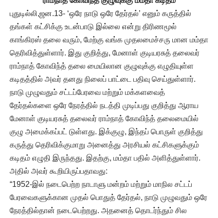
ராம்நாத் கோவிந்த் குழுவுக்கு மம்தா கடிதம்
புதுடில்லி,ஜன.13- ‘ஒரே நாடு ஒரே தேர்தல்’ எனும் கருத்தில்
தங்கள் கட்சிக்கு உடன்பாடு இல்லை என்று திரிணமூல்
காங்கிரஸ் தலை வரும், மேற்கு வங்க முதலமைச்சரு மான மம்தா
தெரிவித்துள்ளார். இது குறித்து, மேனாள் குடியரசுத் தலைவர்
ராம்நாத் கோவிந்த் தலை மையிலான குழுவுக்கு எழுதியுள்ள
கடிதத்தில் அவர் தனது நிலைப் பாட்டை பதிவு செய்துள்ளார்.
நாடு முழுவதும் சட்டப்பேரவை மற்றும் மக்களவைத்
தேர்தல்களை ஒரே நேரத்தில் நடத்தி முடிப்பது குறித்து ஆராய
மேனாள் குடியரசுத் தலைவர் ராம்நாத் கோவிந்த் தலைமையில்
குழு அமைக்கப்பட் டுள்ளது. இக்குழு, இந்தப் பொருள் குறித்து
கருத்து தெரிவிக்குமாறு அனைத்து அரசியல் கட்சிகளுக்கும்
கடிதம் எழுதி இருந்தது. இதற்கு, மம்தா பதில் அளித்துள்ளார்.
அதில் அவர் கூறியிருப்பதாவது:
“1952-இல் நடைபெற்ற நாடாளு மன்றம் மற்றும் மாநில சட்டப்
பேரவைகளுக்கான முதல் பொதுத் தேர்தல், நாடு முழுவதும் ஒரே
நேரத்தில்தான் நடைபெற்றது. அதனைத் தொடர்ந்தும் சில