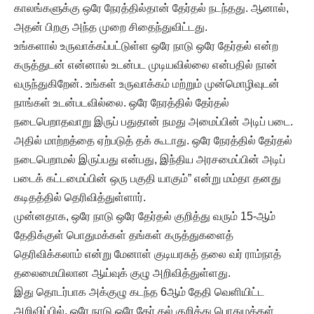
காலங்களுக்கு ஒரே நேரத்தில்தான் தேர்தல் நடந்தது. ஆனால்,
அதன் பிறகு அந்த முறை சிதைந்துவிட்டது.
உங்களால் உருவாக்கப்பட்டுள்ள ஒரே நாடு ஒரே தேர்தல் என்ற
கருத்துடன் என்னால் உடன்பட முடியவில்லை என்பதில் நான்
வருந்துகிறேன். உங்கள் உருவாக்கம் மற்றும் முன்மொழிவுடன்
நாங்கள் உடன்படவில்லை. ஒரே நேரத்தில் தேர்தல்
நடைபெறாதவாறு இருப் பதுதான் நமது அமைப்பின் அடிப் படை.
அதில் மாற்றத்தை ஏற்படுத் தக் கூடாது. ஒரே நேரத்தில் தேர்தல்
நடைபெறாமல் இருப்பது என்பது, இந்திய அரசமைப்பின் அடிப்
படைக் கட்டமைப்பின் ஒரு பகுதி யாகும்” என்று மம்தா தனது
கடிதத்தில் தெரிவித்துள்ளார்.
முன்னதாக, ஒரே நாடு ஒரே தேர்தல் குறித்து வரும் 15-ஆம்
தேதிக்குள் பொதுமக்கள் தங்கள் கருத்துகளைத்
தெரிவிக்கலாம் என்று மேனாள் குடியரசுத் தலை வர் ராம்நாத்
தலைமையிலான ஆய்வுக் குழு அறிவித்துள்ளது.
இது தொடர்பாக அக்குழு கடந்த 6ஆம் தேதி வெளியிட்ட
அறிவிப்பில், ஒரே நாடு ஒரே தேர் தல் குறித்து பொதுமக்கள்