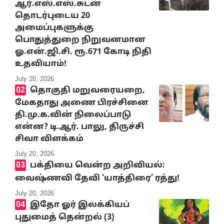
ஆர்.எஸ்.எஸ்.சுடன்
தொடர்புடைய 20
அமைப்புகளுக்கு
பொதுத்துறை நிறுவனமான
ஓ.என்.ஜி.சி. ரூ.671 கோடி நிதி
உதவியாம்!
July 20, 2026
தொகுதி மறுவரையறை,
மேகதாது அணை பிரச்சினை
தி.மு.க.வின் நிலைப்பாடு
என்ன? டி.ஆர். பாலு, திருச்சி
சிவா விளக்கம்
July 20, 2026
பக்தியை வென்ற அறிவியல்:
வைஷ்ணவி தேவி ‘யாத்திரை’ ரத்து!
July 20, 2026
இதோ ஓர் இலக்கியப்
புதுமைத் தென்றல் (3)