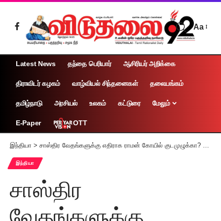
Aa
Latest News
தந்தை பெரியார்
ஆசிரியர் அறிக்கை
திராவிடர் கழகம்
வாழ்வியல் சிந்தனைகள்
தலையங்கம்
தமிழ்நாடு
அரசியல்
உலகம்
கட்டுரை
மேலும்
OTT
E-Paper
இந்தியா
>
சாஸ்திர வேதங்களுக்கு எதிராக ராமன் கோயில் குடமுழுக்கா? சங்கராச்சாரியார்கள் எதிர்ப்பு
இந்தியா
சாஸ்திர
வேதங்களுக்கு