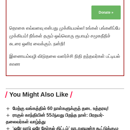
Donate
»
தொகை எவ்வளவு என்பது முக்கியமல்ல! உங்கள் பங்களிப்பே
முக்கியம்! நீங்கள் தரும் ஒவ்வொரு ரூபாயும் சமூகநீதிச்
சுடரை ஒளிர வைக்கும். நன்றி!
இணையம்வழி விடுதலை வளர்ச்சி நிதி தந்தவர்கள் பட்டியல்
காண
You Might Also Like
மேற்கு வங்கத்தில் 60 நாள்களுக்குத் தடை உத்தரவு!
ராகுல் காந்தியின் 55ஆவது பிறந்த நாள்: பிரதமர்-
தலைவர்கள் வாழ்த்து
‘ஒரே நாடு ஒரே தேர்தல் திட்டம்’ நாடாளுமன்ற கூட்டுக்குழு