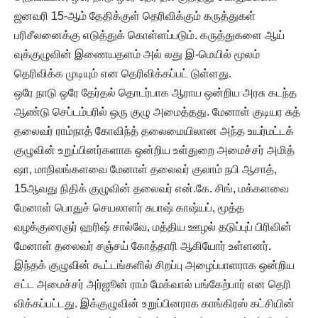
ஜனவரி 15-ஆம் தேதிக்குள் தெரிவிக்கும் கருத்துகள்
பரிசீலனைக்கு எடுத்துக் கொள்ளப்படும். கருத்துகளை ஆய்
வுக்குழுவின் இணையதளம் அல் லது இ-மெயில் மூலம்
தெரிவிக்க முடியும் என தெரிவிக்கப்பட் டுள்ளது.
ஒரே நாடு ஒரே தேர்தல் தொடர்பாக ஆராய ஒன்றிய அரசு கடந்த
ஆண்டு செப்டம்பரில் ஒரு குழு அமைத்தது. மேனாள் குடியர சுத்
தலைவர் ராம்நாத் கோவிந்த் தலைமையிலான அந்த உயர்மட்டக்
குழுவின் உறுப்பினர்களாக ஒன்றிய உள்துறை அமைச்சர் அமித்
ஷா, மாநிலங்களவை மேனாள் தலைவர் குலாம் நபி ஆசாத்,
15ஆவது நிதிக் குழுவின் தலைவர் என்.கே. சிங், மக்களவை
மேனாள் பொதுச் செயலாளர் சுபாஷ் காஷ்யப், மூத்த
வழக்குரைஞர் ஹரிஷ் சால்வே, மத்திய ஊழல் தடுப்புப் பிரிவின்
மேனாள் தலைவர் சஞ்சய் கோத்தாரி ஆகியோர் உள்ளனர்.
இந்தக் குழுவின் கூட்டங்களில் சிறப்பு அழைப்பாளராக ஒன்றிய
சட்ட அமைச்சர் அர்ஜூன் ராம் மேக்வால் பங்கேற்பார் என தெரி
விக்கப்பட்டது. இக்குழுவின் உறுப்பினராக காங்கிரஸ் கட்சியின்