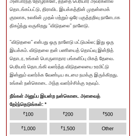
அன்பார்ந்த தோழர்களே, தந்தை பெரியார் அவர்களால்
தொடங்கப்பட்டு, திராவிட இயக்கத்தின் முதன்மைக்
குரலாக, உலகின் முதல் மற்றும் ஒரே பகுத்தறிவு நாளேடாக
திகழ்ந்து வருகிறது "விடுதலை" நாளேடு.
"விடுதலை" என்பது ஒரு நாளேடு மட்டுமல்ல; இது ஒரு
இயக்கம். விடுதலை தன் பணியைத் தொய்வு இன்றித்
தொடர, உங்கள் பொருளாதார பங்களிப்பு மிகத் தேவை.
பெரியார் தொடங்கி வளர்த்த விடுதலையை உரமிட்டு
இன்னும் வளர்க்க வேண்டிய கடமை நமக்கு இருக்கிறது.
உங்கள் நன்கொடை அந்த வளர்ச்சிக்கு உதவும்.
நீங்கள் அனுப்ப இயன்ற நன்கொடை அளவைத்
தேர்ந்தெடுங்கள்:
*
₹
₹
₹
100
200
500
₹
₹
1,000
1,500
Other