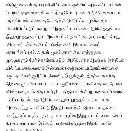
விதிமுறைகள் தயாராகி விட்ட தாக ஒன்றிய அரசு வட்டாரங்கள்
தெரிவித்துள்ளன. மேலும் இது தொடர்பான அறிவிக்கை நாடா
ளுமன்ற மக்களவைத் தேர்தல் அறிவிப்புக்கு முன்னதாக
வெளியிடப்படும் என்றும் அந்த வட் டாரங்கள் தெரிவித்துள்ளன.
இதுகுறித்து ஒன்றிய அரசு உயர் அதிகாரி ஒருவர் கூறும் போது,
“சிஏஏ சட்டத்தை அமல் படுத்த தனி இணையதளம்
தொடங்கப்படும். அதன் மூலம் தான் அனைத்து நடை
முறைகளும் மேற்கொள்ளப்படும். அதில், எந்தஆண்டில் இந்தியா
வில் (பயணஆவணம் இல்லாமல்) தஞ்சமடைந்தோம் என்பதை
மனு தாரர்கள் குறிப்பிட வேண்டி இருக் கும். இதற்காக எந்த
ஆவண மும் கேட்கப்பட மாட்டாது” என்றார். பாகிஸ்தான், ஆப்கா
னிஸ்தான், வங்கதேசம் ஆகிய நாடுகளில் சிறு பான்மையினராக
வசிப்பவர்கள், மத ரீதியிலான துன்புறுத்தல் காரண மாக
அங்கிருந்து வெளியேறி இந் தியாவில் அகதிகளாக தஞ்சம
டைந்த வர்களுக்கு குடியுரிமை வழங்க இந்த சட்டம் வகை செய்
கிறது. குறிப்பாக, இந்த 3 நாடுகளி லிருந்து இந்தியாவில்