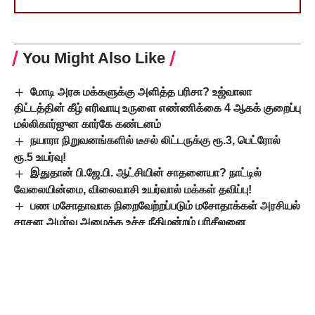
You Might Also Like
மோடி அரசு மக்களுக்கு அளித்த பரிசா? உஜ்வாலா
திட்டத்தின் கீழ் எரிவாயு உருளை எண்ணிக்கை 4 ஆகக் குறைப்பு
மல்லிகார்ஜுன கார்கே கண்டனம்
நயாரா நிறுவனங்களில் டீசல் லிட்டருக்கு ரூ.3, பெட்ரோல்
ரூ.5 உயர்வு!
இதுதான் பி.ஜே.பி. ஆட்சியின் சாதனையா? நாட்டில்
வேலையின்மை, விலைவாசி உயர்வால் மக்கள் தவிப்பு!
பண மசோதாவாக நிறைவேற்றப்படும் மசோதாக்கள் அரசியல்
சாசன அமர்வு அமைக்க உச்ச நீதிமன்றம் பரிசீலனை
நிதி வழங்குவதில் இந்திய அரசின் பாரபட்சம்
உச்சநீதிமன்றத்தில் கேரள அரசு வழக்கு