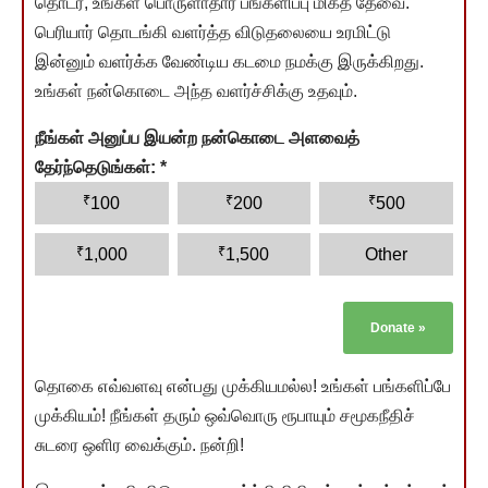
தொடர, உங்கள் பொருளாதார பங்களிப்பு மிகத் தேவை.
பெரியார் தொடங்கி வளர்த்த விடுதலையை உரமிட்டு
இன்னும் வளர்க்க வேண்டிய கடமை நமக்கு இருக்கிறது.
உங்கள் நன்கொடை அந்த வளர்ச்சிக்கு உதவும்.
நீங்கள் அனுப்ப இயன்ற நன்கொடை அளவைத்
தேர்ந்தெடுங்கள்:
*
₹
₹
₹
100
200
500
₹
₹
1,000
1,500
Other
Donate
»
தொகை எவ்வளவு என்பது முக்கியமல்ல! உங்கள் பங்களிப்பே
முக்கியம்! நீங்கள் தரும் ஒவ்வொரு ரூபாயும் சமூகநீதிச்
சுடரை ஒளிர வைக்கும். நன்றி!