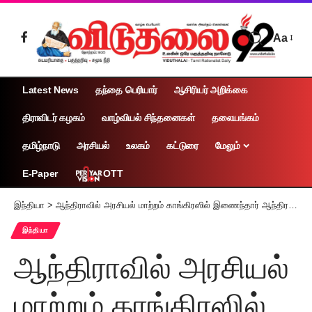
Aa
Latest News
தந்தை பெரியார்
ஆசிரியர் அறிக்கை
திராவிடர் கழகம்
வாழ்வியல் சிந்தனைகள்
தலையங்கம்
தமிழ்நாடு
அரசியல்
உலகம்
கட்டுரை
மேலும்
OTT
E-Paper
இந்தியா
>
ஆந்திராவில் அரசியல் மாற்றம் காங்கிரஸில் இணைந்தார் ஆந்திர மாநில முதலமைச்சர் ஜெகன்மோகன் ரெட்டியின் சகோதரி ஒய்.எஸ். ஷர்மிளா
இந்தியா
ஆந்திராவில் அரசியல்
மாற்றம் காங்கிரஸில்