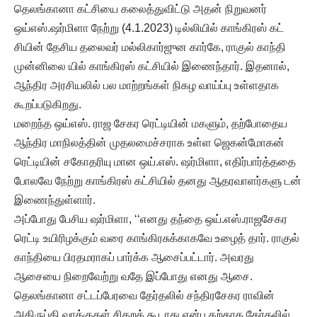
தெலங்கானா கட்சியை கலைத்துவிட்டு அதன் நிறுவனர்
ஒய்எஸ்.ஷர்மிளா நேற்று (4.1.2023) டில்லியில் காங்கிரஸ் கட்
சியின் தேசிய தலைவர் மல்லிகார்ஜுன கார்கே, ராகுல் காந்தி
முன்னிலை யில் காங்கிரஸ் கட்சியில் இணைந்தார். இதனால்,
ஆந்திர அரசியலில் பல மாற்றங்கள் நிகழ வாய்ப்பு உள்ளதாக
கூறப்படுகிறது.
மறைந்த ஒய்எஸ். ராஜ சேகர ரெட்டியின் மகளும், தற்போதைய
ஆந்திர மாநிலத்தின் முதலமைச்சராக உள்ள ஜெகன்மோகன்
ரெட்டியின் சகோதரியு மான ஒய்.எஸ். ஷர்மிளா, எதிர்பார்த்ததை
போலவே நேற்று காங்கிரஸ் கட்சியில் தனது ஆதரவாளர்களு டன்
இணைந்துள்ளார்.
அப்போது பேசிய ஷர்மிளா, ‘‘எனது தந்தை ஒய்.எஸ்.ராஜசேகர
ரெட்டி உயிரிழக்கும் வரை காங்கிரசுக்காகவே உழைத் தார். ராகுல்
காந்தியை பிரதமராகப் பார்க்க ஆசைப்பட்டார். அவரது
ஆசையை நிறைவேற்று வதே இப்போது எனது ஆசை.
தெலங்கானா சட்டப்பேரவை தேர்தலில் சந்திரசேகர ராவின்
அதிருப்தி வாக்குகள் சிதறக் கூடாது என்ப தற்காக தேர்தலில்