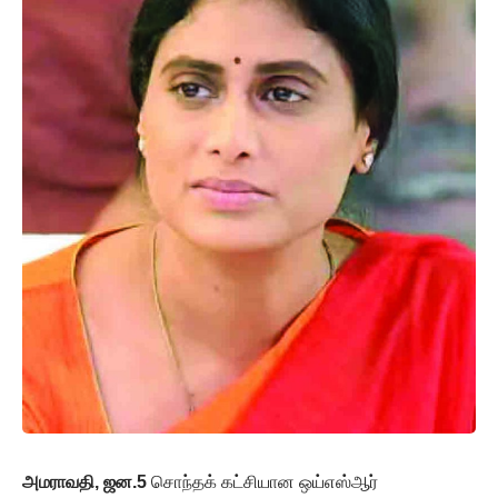
அமராவதி, ஜன.5
சொந்தக் கட்சியான ஒய்எஸ்ஆர்