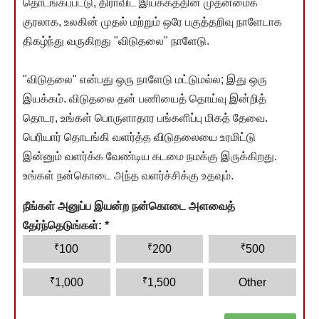
தொடங்கப்பட்டு, திராவிட இயக்கத்தின் முதன்மைக்
குரலாக, உலகின் முதல் மற்றும் ஒரே பகுத்தறிவு நாளேடாக
திகழ்ந்து வருகிறது "விடுதலை" நாளேடு.
"விடுதலை" என்பது ஒரு நாளேடு மட்டுமல்ல; இது ஒரு
இயக்கம். விடுதலை தன் பணியைத் தொய்வு இன்றித்
தொடர, உங்கள் பொருளாதார பங்களிப்பு மிகத் தேவை.
பெரியார் தொடங்கி வளர்த்த விடுதலையை உரமிட்டு
இன்னும் வளர்க்க வேண்டிய கடமை நமக்கு இருக்கிறது.
உங்கள் நன்கொடை அந்த வளர்ச்சிக்கு உதவும்.
நீங்கள் அனுப்ப இயன்ற நன்கொடை அளவைத்
தேர்ந்தெடுங்கள்:
*
₹
₹
₹
100
200
500
₹
₹
1,000
1,500
Other