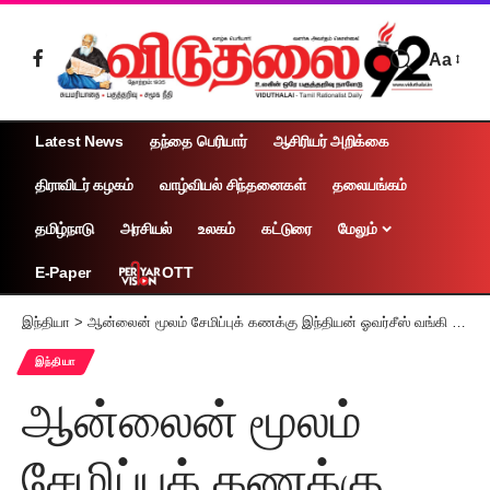
Aa
Latest News
தந்தை பெரியார்
ஆசிரியர் அறிக்கை
திராவிடர் கழகம்
வாழ்வியல் சிந்தனைகள்
தலையங்கம்
தமிழ்நாடு
அரசியல்
உலகம்
கட்டுரை
மேலும்
OTT
E-Paper
இந்தியா
>
ஆன்லைன் மூலம் சேமிப்புக் கணக்கு இந்தியன் ஓவர்சீஸ் வங்கி அறிமுகம்
இந்தியா
ஆன்லைன் மூலம்
சேமிப்புக் கணக்கு