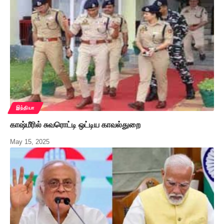
இந்தியா
காஷ்மீரில் சுவரொட்டி ஒட்டிய காவல்துறை
May 15, 2025