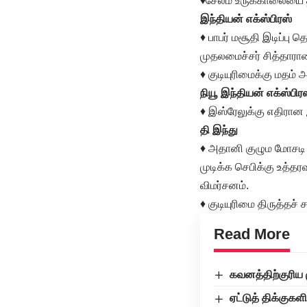
♦சேலம் உருக்காலையை த
இந்தியன் எக்ஸ்பிரஸ்
♦ பாபர் மசூதி இடிப்ப
முதலமைச்சர் சித்தாராமை
♦ குடியுரிமைக்கு மதம் 
நியூ இந்தியன் எக்ஸ்பிர
♦ இஸ்ரேலுக்கு எதிரான
தி இந்து
♦ அதானி குழும மோசடி 
முடிக்க செபிக்கு உத்தர
விமர்சனம்.
♦ குடியுரிமை திருத்த
Read More
கவனத்திற்குரிய 
ஏட்டுத் திக்குகள