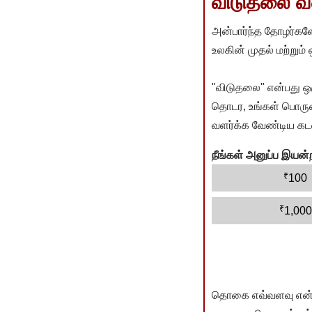
விடுதலை வளர
அன்பார்ந்த தோழர்களே
உலகின் முதல் மற்றும்
"விடுதலை" என்பது ஒ
தொடர, உங்கள் பொருளா
வளர்க்க வேண்டிய கடம
நீங்கள் அனுப்ப இய
₹
100
₹
1,000
தொகை எவ்வளவு என்பது 