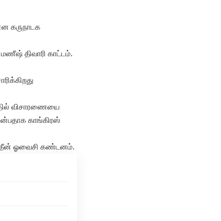
 என கருநாடக
மணீஷ் திவாரி காட்டம்.
ாரிக்கிறது
த்தில் விசாரணையை
 என்பதாக காங்கிரஸ்
துதீன் ஓவைசி கண்டனம்.