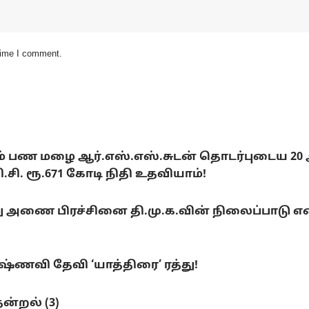
 time I comment.
டும் பண மழை ஆர்.எஸ்.எஸ்.சுடன் தொடர்புடைய 20
. ரூ.671 கோடி நிதி உதவியாம்!
ை பிரச்சினை தி.மு.க.வின் நிலைப்பாடு என்ன
ணவி தேவி ‘யாத்திரை’ ரத்து!
ன்றல் (3)