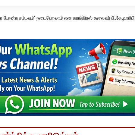
ரா போன்ற சம்பவம்’ நடைபெறலாம் என காங்கிரஸ் தலைவர் பி.கே.ஹரிபிர