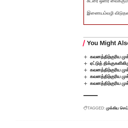
சுடரை ஒளிர வைக்கும்.
இணையம்வழி விடுதலை 
You Might Als
கவனத்திற்குரிய மு
ஏட்டுத் திக்குகளிலி
கவனத்திற்குரிய முக
கவனத்திற்குரிய மு
கவனத்திற்குரிய மு
TAGGED:
முக்கிய செய