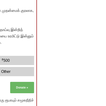
் முதன்மைக் குரலாக,
ொய்வு இன்றித்
யை உரமிட்டு இன்னும்
.
₹
500
Other
Donate
»
ு ரூபாயும் சமூகநீதிச்