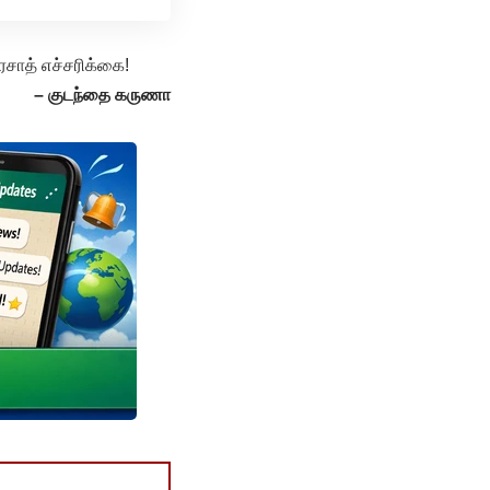
சாத் எச்சரிக்கை!
– குடந்தை கருணா