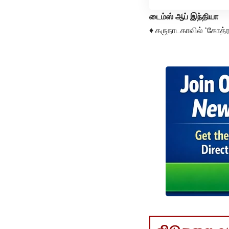
டைம்ஸ் ஆப் இந்தியா
♦ கருநாடகாவில் ‘கோத்