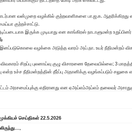
னியார் மயமாக்கும் திட்டத்தை மோடி அரசு கைவிட்டது.
ு தொடர்பான வன்முறை வழக்கில் குற்றவாளிகளை பா.ஜ.க. ஆதரிக்கிறது
ய்யா குற்றச்சாட்டு.
அடிப்படையாக இருக்க முடியாது என காங்கிரஸ் நாடாளுமன்ற உறுப்பினர் 
ஸ்
 இனப்படுகொலை வழக்கை அடுத்த வாரம் அய்.நா. உயர் நீதிமன்றம் விச
விவகாரம் சிறப்பு புலனாய்வு குழு விசாரணை தேவையில்லை; 3 மாத
வு என்ற உச்ச நீதிமன்றத்தின் தீர்ப்பு அதானிக்கு வழங்கப்படும் சலுகை
ச் சட்டம் அரசமைப்புக்கு எதிரானது என ஏஅய்எம்அய்எம் தலைவர் அசா
முக்கியச் செய்திகள் 22.5.2026
ிலிருந்து…,