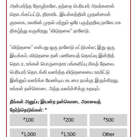
அன்பார்ந்த தோழர்களே, தந்தை பெரியார் அவர்களால்
தொடங்கப்பட்டு, திராவிட இயக்கத்தின் முதன்மைக்
குரலாக, உலகின் முதல் மற்றும் ஒரே பகுத்தறிவு நாளேடாக
திகழ்ந்து வருகிறது "விடுதலை" நாளேடு.
"விடுதலை" என்பது ஒரு நாளேடு மட்டுமல்ல; இது ஒரு
இயக்கம். விடுதலை தன் பணியைத் தொய்வு இன்றித்
தொடர, உங்கள் பொருளாதார பங்களிப்பு மிகத் தேவை.
பெரியார் தொடங்கி வளர்த்த விடுதலையை உரமிட்டு
இன்னும் வளர்க்க வேண்டிய கடமை நமக்கு இருக்கிறது.
உங்கள் நன்கொடை அந்த வளர்ச்சிக்கு உதவும்.
நீங்கள் அனுப்ப இயன்ற நன்கொடை அளவைத்
தேர்ந்தெடுங்கள்:
*
₹
₹
₹
100
200
500
₹
₹
1,000
1,500
Other