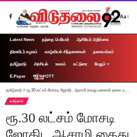
Aa
Latest News
தந்தை பெரியார்
ஆசிரியர் அறிக்கை
திராவிடர் கழகம்
வாழ்வியல் சிந்தனைகள்
தலையங்கம்
தமிழ்நாடு
அரசியல்
உலகம்
கட்டுரை
மேலும்
OTT
E-Paper
தமிழ்நாடு
>
ரூ.30 லட்சம் மோசடி ஜோதிட ஆசாமி கைது மனைவி தலை மறைவு
தமிழ்நாடு
ரூ.30 லட்சம் மோசடி
ஜோதிட ஆசாமி கைது