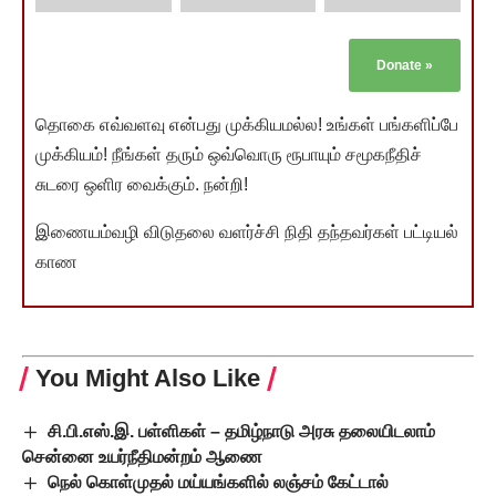
Donate
»
தொகை எவ்வளவு என்பது முக்கியமல்ல! உங்கள் பங்களிப்பே
முக்கியம்! நீங்கள் தரும் ஒவ்வொரு ரூபாயும் சமூகநீதிச்
சுடரை ஒளிர வைக்கும். நன்றி!
இணையம்வழி விடுதலை வளர்ச்சி நிதி தந்தவர்கள் பட்டியல்
காண
You Might Also Like
சி.பி.எஸ்.இ. பள்ளிகள் – தமிழ்நாடு அரசு தலையிடலாம்
சென்னை உயர்நீதிமன்றம் ஆணை
நெல் கொள்முதல் மய்யங்களில் லஞ்சம் கேட்டால்