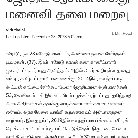
மனைவி தலை மறைவு
viduthalai
1 Min Read
Last updated: December 28, 2023 5:02 pm
ஈரோடு, டிச.28 ஈரோடு மாவட்டம், அண்ணா நகரை சேர்ந்தவர்
பூவழகன், (37). இவர், ஈரோடு காவல் கண் காணிப்பாளர்
ஜவகரிடம் புகார் மனு அளித்தார். அதில் அவர் கூறியுள்ள தாவது:
எம்.ஏ., தமிழ் பட்டதாரியான எனக்கு, 2014இல், கவுந்தப்பாடி
அய்யன் காட்டை சேர்ந்த பரம்பரை ஜோதிடரான அன்பானந்தன்,
53, கோகிலாம்பாள் இணையரிடம் பழக்கம் ஏற் பட்டது. தமிழ்நாடு
அரசு அதிகாரிகள் தனக்கு வாடிக்கையாளர் களாக உள்ளனர்
என்றும், அரசு வேலை வாங்கி தருவதாகவும் அன்பானந்தன்
கூறினார். இதை நம்பி, 2019இல் கவுந்தப்பாடியில் உள்ள வீட்டில்
ரொக்கமாக, 5 லட்சம் ரூபாய் கொடுத்தேன். இதுவரை வேலை
வாங்கி தரவில்லை. அதுபோல, பலரி டம் 30 லட்சம் ரூபாய் வரை