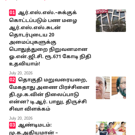
ஆர்.எஸ்.எஸ்.–சுக்குக்
கொட்டப்படும் பண மழை
ஆர்.எஸ்.எஸ்.சுடன்
தொடர்புடைய 20
அமைப்புகளுக்கு
பொதுத்துறை நிறுவனமான
ஓ.என்.ஜி.சி. ரூ.671 கோடி நிதி
உதவியாம்!
July 20, 2026
தொகுதி மறுவரையறை,
மேகதாது அணை பிரச்சினை
தி.மு.க.வின் நிலைப்பாடு
என்ன? டி.ஆர். பாலு, திருச்சி
சிவா விளக்கம்
July 20, 2026
ஆண்டிமடம்:
மு.க.அதியமான் –