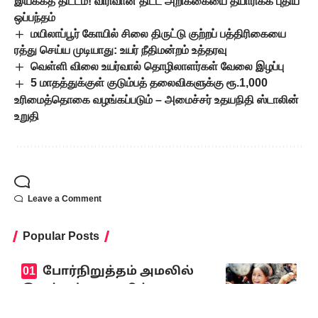
இயக்கத் திட்டம்! விரிவான திட்ட அறிக்கையை தயாரிக்க புதிய
ஒப்பந்தம்
மயிலாப்பூர் கோயில் சிலை திருட்டு குற்றப் பத்திரிகையை
ரத்து செய்ய முடியாது: உயர் நீதிமன்றம் உத்தரவு
வெள்ளி விலை உயர்வால் தொழிலாளர்கள் வேலை இழப்பு
5 மாதத்துக்குள் குடும்பத் தலைவிகளுக்கு ரூ.1,000
உரிமைத்தொகை வழங்கப்படும் – அமைச்சர் உதயநிதி ஸ்டாலின்
உறுதி
Leave a Comment
Popular Posts
போர்நிறுத்தம் அமலில்
இருந்தும் காசாவில் 300
குழந்தைகள் உயிரிழப்பு