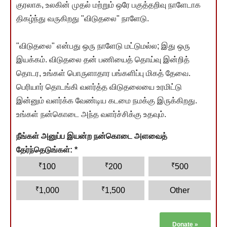
குரலாக, உலகின் முதல் மற்றும் ஒரே பகுத்தறிவு நாளேடாக
திகழ்ந்து வருகிறது "விடுதலை" நாளேடு.
"விடுதலை" என்பது ஒரு நாளேடு மட்டுமல்ல; இது ஒரு
இயக்கம். விடுதலை தன் பணியைத் தொய்வு இன்றித்
தொடர, உங்கள் பொருளாதார பங்களிப்பு மிகத் தேவை.
பெரியார் தொடங்கி வளர்த்த விடுதலையை உரமிட்டு
இன்னும் வளர்க்க வேண்டிய கடமை நமக்கு இருக்கிறது.
உங்கள் நன்கொடை அந்த வளர்ச்சிக்கு உதவும்.
நீங்கள் அனுப்ப இயன்ற நன்கொடை அளவைத்
தேர்ந்தெடுங்கள்:
*
₹
₹
₹
100
200
500
₹
₹
1,000
1,500
Other
Donate
»