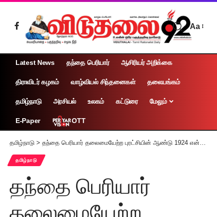
Aa
Latest News
தந்தை பெரியார்
ஆசிரியர் அறிக்கை
திராவிடர் கழகம்
வாழ்வியல் சிந்தனைகள்
தலையங்கம்
தமிழ்நாடு
அரசியல்
உலகம்
கட்டுரை
மேலும்
OTT
E-Paper
தமிழ்நாடு
>
தந்தை பெரியார் தலைமையேற்ற புரட்சியின் ஆண்டு 1924 என்பதை அனைவரும் நினைவில் கொள்ள வேண்டும் : ப.சிதம்பரம்
தமிழ்நாடு
தந்தை பெரியார்
தலைமையேற்ற