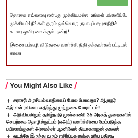
தொகை எவ்வளவு என்பது முக்கியமல்ல! உங்கள் பங்களிப்பே
முக்கியம்! நீங்கள் தரும் ஒவ்வொரு ரூபாயும் சமூகநீதிச்
சுடரை ஒளிர வைக்கும். நன்றி!
இணையம்வழி விடுதலை வளர்ச்சி நிதி தந்தவர்கள் பட்டியல்
காண
You Might Also Like
சராசரி அரசியல்வாதியைப் போல பேசுவதா? ஆளுநர்
ஆர்.என்.ரவியை எதிர்த்து முற்றுகை போராட்டம்!
அறிவியலிலும் தமிழ்நாடு முன்னணி! 35 அரசுத் துறைகளில்
செயற்கை தொழில்நுட்பம் (ஏஅய்) வளர்ச்சியை மேம்படுத்த
பயிலரங்குகள் அமைச்சர் பழனிவேல் தியாகராஜன் தகவல்
வடக்கே இருந்து வரும் எதிர்ப்புகளுக்கு உரிய பதிலடி