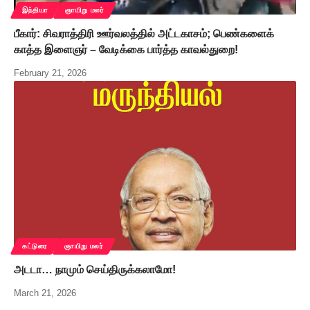
இந்தியா
ஞாயிறு மலர்
பீகார்: சிவராத்திரி ஊர்வலத்தில் அட்டகாசம்; பெண்களைக்
காத்த இளைஞர் – வேடிக்கை பார்த்த காவல்துறை!
February 21, 2026
கட்டுரை
ஞாயிறு மலர்
அடடா… நாமும் செய்திருக்கலாமோ!
March 21, 2026