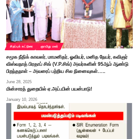
சிறப்புக் கட்டுரை
ஞாயிறு மலர்
சமூக நீதிக் காவலர், மாமனிதர், ஓவியர், மனித நேயர், கவிஞர்
விஸ்வநாத் பிரதாப் சிங் (V.P.சிங்) அவர்களின் 95ஆம் ஆண்டு
பிறந்தநாள் – அவரைப் பற்றிய சில நினைவுகள்…..
June 28, 2025
மின்சாரத் துறையில் ஏ.அய்.யின் பயன்பாடு!
January 10, 2026