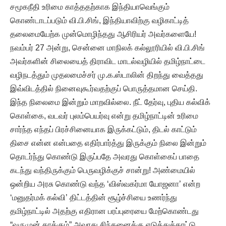
சமூகநீதி உரிமை காத்ததற்காக இந்தியாவெங்கும்
கொண்டாடப்படும் வி.பி.சிங், இந்தியாவிற்கு வழிகாட்டித்
தலைமையேற்க முன்மொழிந்தது ஆசிரியர் அவர்களையே!
நவம்பர் 27 அன்று, சென்னை மாநிலக் கல்லூரியில் வி.பி.சிங்
அவர்களின் சிலையைத் திராவிட மாடல்வழியில் தமிழ்நாட்டை
வழிநடத்தும் முதலமைச்சர் மு.க.ஸ்டாலின் திறந்து வைத்தது
இவ்விடத்தில் நினைவுகூர்வதற்குப் பொருத்தமான செய்தி.
இந்த நிலைமை இன்றும் மாறவில்லை. நீட் தேர்வு, புதிய கல்விக்
கொள்கை, வடவர் புலம்பெயர்வு என்று தமிழ்நாட்டின் உரிமை
சார்ந்த எந்தப் பிரச்சினையாக இருக்கட்டும், திடல் காட்டும்
திசை என்ன என்பதை எதிர்பார்த்து இருக்கும் நிலை இன்றும்
தொடர்ந்து கொண்டு இருப்பதே அவரது கொள்கைப் பாதை
கடந்து வந்திருக்கும் பெருவழிக்குச் சான்று! அண்மையில்
ஒன்றிய அரசு கொண்டு வந்த ‘விஸ்வகர்மா யோஜனா’ என்ற
‘மனுதர்மக் கல்வி’ திட்டத்தின் சூழ்ச்சியை உணர்ந்து
தமிழ்நாட்டில் அதற்கு எதிரான பரப்புரையை மேற்கொண்டது
“வருமுன் காக்கும்” அவரது சிந்தனைக்கு எடுத்துக்காட்டு.