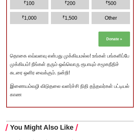
₹
₹
₹
100
200
500
₹
₹
1,000
1,500
Other
Donate
»
தொகை எவ்வளவு என்பது முக்கியமல்ல! உங்கள் பங்களிப்பே
முக்கியம்! நீங்கள் தரும் ஒவ்வொரு ரூபாயும் சமூகநீதிச்
சுடரை ஒளிர வைக்கும். நன்றி!
இணையம்வழி விடுதலை வளர்ச்சி நிதி தந்தவர்கள் பட்டியல்
காண
You Might Also Like