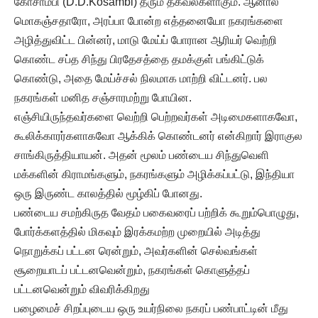
கோசாம்பி (D.D.Kosambi) தரும் தகவல்களாகும். ஆனால்
மொகஞ்சதாரோ, அரப்பா போன்ற எத்தனையோ நகரங்களை
அழித்துவிட்ட பின்னர், மாடு மேய்ப் போரான ஆரியர் வெற்றி
கொண்ட சப்த சிந்து பிரதேசத்தை தமக்குள் பங்கிட்டுக்
கொண்டு, அதை மேய்ச்சல் நிலமாக மாற்றி விட்டனர். பல
நகரங்கள் மனித சஞ்சாரமற்று போயின.
எஞ்சியிருந்தவர்களை வெற்றி பெற்றவர்கள் அடிமைகளாகவோ,
கூலிக்காரர்களாகவோ ஆக்கிக் கொண்டனர் என்கிறார் இராகுல
சாங்கிருத்தியாயன். அதன் மூலம் பண்டைய சிந்துவெளி
மக்களின் கிராமங்களும், நகரங்களும் அழிக்கப்பட்டு, இந்தியா
ஒரு இருண்ட காலத்தில் மூழ்கிப் போனது.
பண்டைய சமற்கிருத வேதம் பகைவரைப் பற்றிக் கூறும்பொழுது,
போர்க்களத்தில் மிகவும் இரக்கமற்ற முறையில் அடித்து
நொறுக்கப் பட்டன ரென்றும், அவர்களின் செல்வங்கள்
சூறையாடப் பட்டனவென்றும், நகரங்கள் கொளுத்தப்
பட்டனவென்றும் விவரிக்கிறது
பழைமைச் சிறப்புடைய ஒரு உயர்நிலை நகரப் பண்பாட்டின் மீது