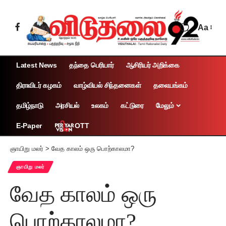
Aa
Latest News
தந்தை பெரியார்
ஆசிரியர் அறிக்கை
திராவிடர் கழகம்
வாழ்வியல் சிந்தனைகள்
தலையங்கம்
தமிழ்நாடு
அரசியல்
உலகம்
கட்டுரை
மேலும்
OTT
E-Paper
ஞாயிறு மலர்
>
வேத காலம் ஒரு பொற்காலமா?
ஞாயிறு மலர்
வேத காலம் ஒரு
பொற்காலமா?