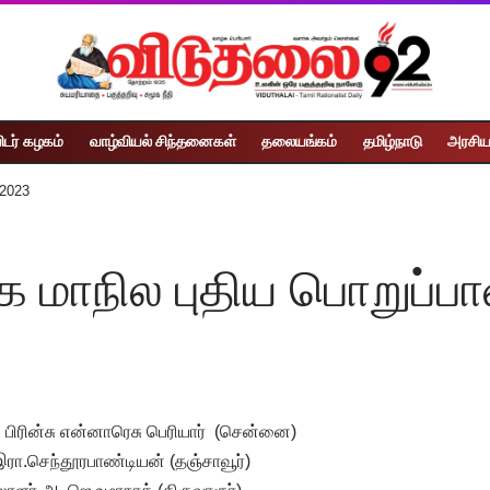
ிடர் கழகம்
வாழ்வியல் சிந்தனைகள்
தலையங்கம்
தமிழ்நாடு
அரசிய
 2023
 மாநில புதிய பொறுப்பா
 பிரின்சு என்னாரெசு பெரியார் (சென்னை)
ரா.செந்தூரபாண்டியன் (தஞ்சாவூர்)