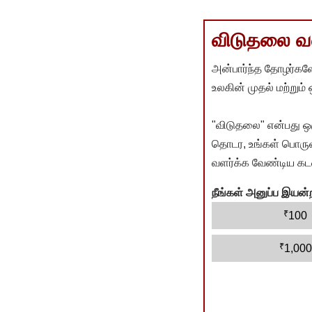
விடுதலை வளர
அன்பார்ந்த தோழர்களே
உலகின் முதல் மற்றும்
"விடுதலை" என்பது ஒ
தொடர, உங்கள் பொருளா
வளர்க்க வேண்டிய கடம
நீங்கள் அனுப்ப இய
₹
100
₹
1,000