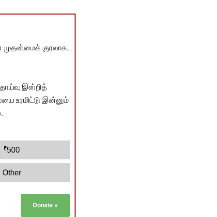
் முதன்மைக் குரலாக,
ொய்வு இன்றித்
யை உரமிட்டு இன்னும்
.
₹
500
Other
Donate
»