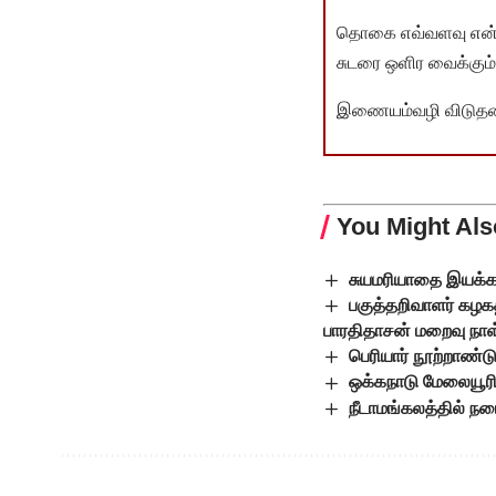
தொகை எவ்வளவு என்பது 
சுடரை ஒளிர வைக்கும்.
இணையம்வழி விடுதலை 
You Might Als
சுயமரியாதை இயக்க
பகுத்தறிவாளர் கழகத
பாரதிதாசன் மறைவு நாள் 
பெரியார் நூற்றாண்
ஒக்கநாடு மேலையூரில
நீடாமங்கலத்தில் ந