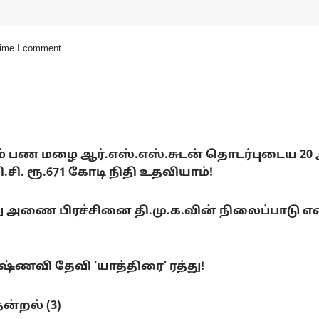
 time I comment.
டும் பண மழை ஆர்.எஸ்.எஸ்.சுடன் தொடர்புடைய 20
. ரூ.671 கோடி நிதி உதவியாம்!
ை பிரச்சினை தி.மு.க.வின் நிலைப்பாடு என்ன
ணவி தேவி ‘யாத்திரை’ ரத்து!
ன்றல் (3)