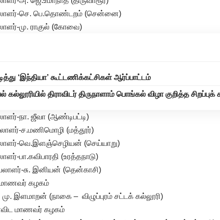
ளர்-அ. ஜெ.உமாநாத் (திருவாரூர்)
லாளர்-செ. பெ.தொண்டறம் (சென்னை)
ாளர்-மு. ராகுல் (கோவை)
்து ‘இந்தியா’ கூட்டணிக்கட்சிகள் ஆர்ப்பாட்டம்
யல் கல்லூரியில் திராவிடர் திருநாளாம் பொங்கல் விழா குறித்த சிறப்புக்
ளர்-நா. ஜீவா (ஆண்டிபட்டி)
லாளர்-ச.மணிமொழி (மத்தூர்)
ாளர்-வெ.இளஞ்செழியன் (செய்யாறு)
ளர்-பா.கவிபாரதி (உரத்தநாடு)
லாளர்-சு. இனியன் (தென்காசி)
ட மாணவர் கழகம்
மு. இளமாறன் (நாகை – விழுப்புரம் சட்டக் கல்லூரி)
ராவிட மாணவர் கழகம்