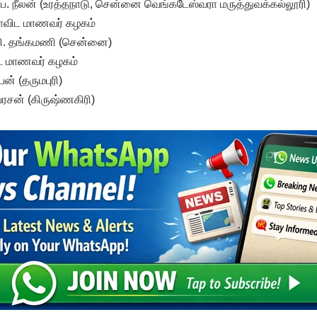
ப. நீலன் (உரத்தநாடு, சென்னை வெங்கடேஸ்வரா மருத்துவக்கல்லூரி)
ராவிட மாணவர் கழகம்
வி. தங்கமணி (சென்னை)
ிட மாணவர் கழகம்
ன் (தருமபுரி)
யரசன் (கிருஷ்ணகிரி)