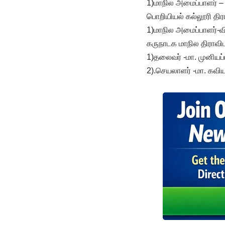
1)மாநில அமைப்பாளர் – 
பொறியியல் கல்லூரி தி
1)மாநில அமைப்பாளர்-
கருநாடக மாநில திராவ
1)தலைவர் -மா. முனியப்ப
2).செயலாளர் -மா. கவி