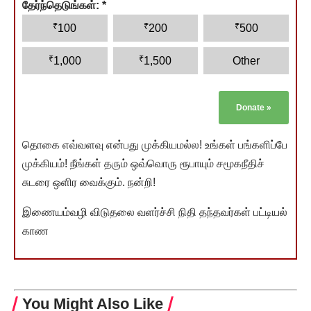
தேர்ந்தெடுங்கள்:
*
₹
₹
₹
100
200
500
₹
₹
1,000
1,500
Other
Donate
»
தொகை எவ்வளவு என்பது முக்கியமல்ல! உங்கள் பங்களிப்பே
முக்கியம்! நீங்கள் தரும் ஒவ்வொரு ரூபாயும் சமூகநீதிச்
சுடரை ஒளிர வைக்கும். நன்றி!
இணையம்வழி விடுதலை வளர்ச்சி நிதி தந்தவர்கள் பட்டியல்
காண
You Might Also Like