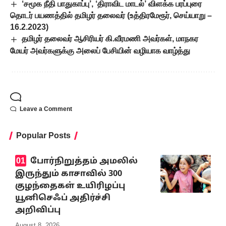
‘சமூக நீதி பாதுகாப்பு’, ‘திராவிட மாடல்’ விளக்க பரப்புரை
தொடர் பயணத்தில் தமிழர் தலைவர் (உத்திரமேரூர், செய்யாறு –
16.2.2023)
தமிழர் தலைவர் ஆசிரியர் கி.வீரமணி அவர்கள், மாநகர
மேயர் அவர்களுக்கு அலைப் பேசியின் வழியாக வாழ்த்து
Leave a Comment
Popular Posts
போர்நிறுத்தம் அமலில்
இருந்தும் காசாவில் 300
குழந்தைகள் உயிரிழப்பு
யூனிசெஃப் அதிர்ச்சி
அறிவிப்பு
August 8, 2026