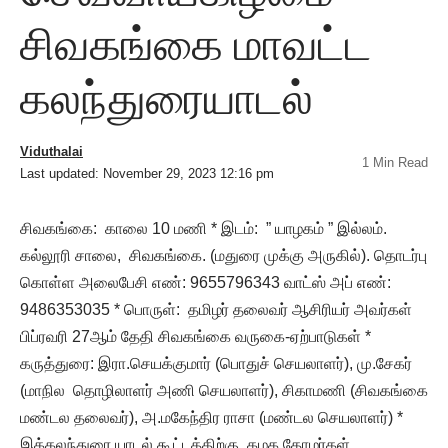
சிவகங்கை மாவட்ட
கலந்துரையாடல்
Viduthalai
1 Min Read
Last updated: November 29, 2023 12:16 pm
சிவகங்கை: காலை 10 மணி * இடம்: ” யாழகம் ” இல்லம்.
கல்லூரி சாலை, சிவகங்கை. (மதுரை முக்கு அருகில்). தொடர்பு
கொள்ள அலைபேசி எண்: 9655796343 வாட்ஸ் அப் எண்:
9486353035 * பொருள்: தமிழர் தலைவர் ஆசிரியர் அவர்கள்
பிப்ரவரி 27ஆம் தேதி சிவகங்கை வருகை-ஏற்பாடுகள் *
கருத்துரை: இரா.செயக்குமார் (பொதுச் செயலாளர்), மு.சேகர்
(மாநில தொழிலாளர் அணி செயலாளர்), சிகாமணி (சிவகங்கை
மண்டல தலைவர்), அ.மகேந்திர ராசா (மண்டல செயலாளர்) *
இக்கலந்துரை யாடல் கூட்டத்திற்கு, கழக தோழர்கள்