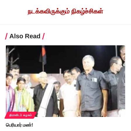
நடக்கவிருக்கும் நிகழ்ச்சிகள்
Also Read
திராவிடர் கழகம்
பெரியார் மண்!