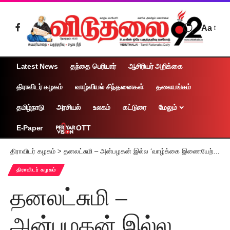
Aa
Latest News
தந்தை பெரியார்
ஆசிரியர் அறிக்கை
திராவிடர் கழகம்
வாழ்வியல் சிந்தனைகள்
தலையங்கம்
தமிழ்நாடு
அரசியல்
உலகம்
கட்டுரை
மேலும்
OTT
E-Paper
திராவிடர் கழகம்
>
தனலட்சுமி – அன்பழகன் இல்ல ‘வாழ்க்கை இணையேற்பு விழா’
திராவிடர் கழகம்
தனலட்சுமி –
அன்பழகன் இல்ல