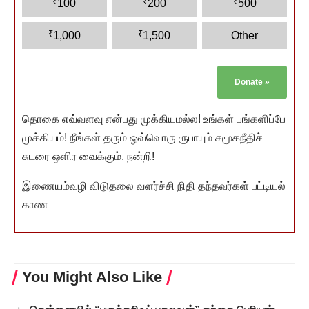
₹
₹
₹
100
200
500
₹
₹
1,000
1,500
Other
Donate
»
தொகை எவ்வளவு என்பது முக்கியமல்ல! உங்கள் பங்களிப்பே
முக்கியம்! நீங்கள் தரும் ஒவ்வொரு ரூபாயும் சமூகநீதிச்
சுடரை ஒளிர வைக்கும். நன்றி!
இணையம்வழி விடுதலை வளர்ச்சி நிதி தந்தவர்கள் பட்டியல்
காண
You Might Also Like