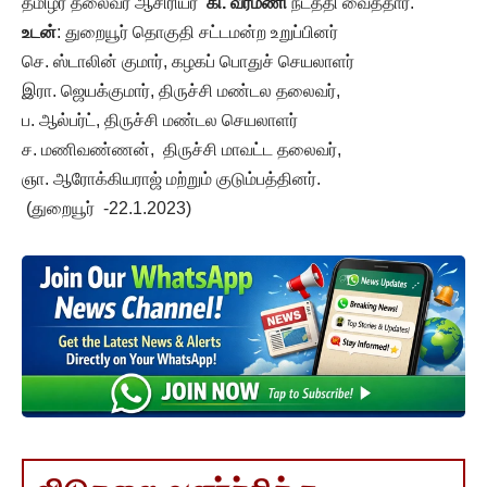
தமிழர் தலைவர் ஆசிரியர்
கி. வீரமணி
நடத்தி வைத்தார்.
உடன்
: துறையூர் தொகுதி சட்டமன்ற உறுப்பினர்
செ. ஸ்டாலின் குமார், கழகப் பொதுச் செயலாளர்
இரா. ஜெயக்குமார், திருச்சி மண்டல தலைவர்,
ப. ஆல்பர்ட், திருச்சி மண்டல செயலாளர்
ச. மணிவண்ணன், திருச்சி மாவட்ட தலைவர்,
ஞா. ஆரோக்கியராஜ் மற்றும் குடும்பத்தினர்.
(துறையூர் -22.1.2023)