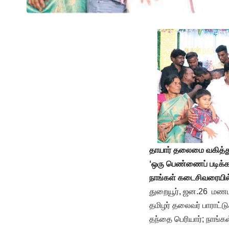
தாயார் தலைமை வகித்து
‘ஒரு பெண்ணைப் படிக்க 
நாங்கள் கடைசிவரையில்
துறையூர், ஜன.26 மணம
தமிழர் தலைவர் பாராட்ட
தந்தை பெரியார்; நாங்