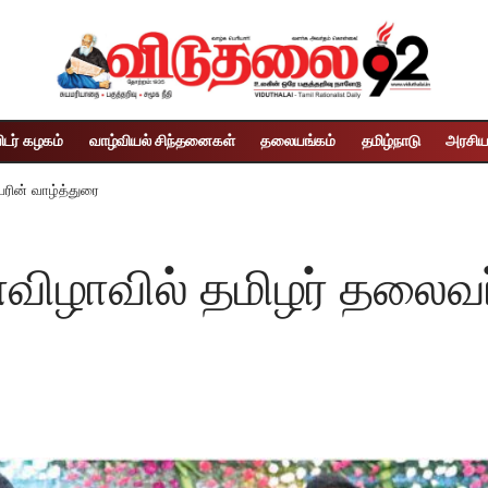
ிடர் கழகம்
வாழ்வியல் சிந்தனைகள்
தலையங்கம்
தமிழ்நாடு
அரசிய
யரின் வாழ்த்துரை
ணவிழாவில் தமிழர் தலைவர