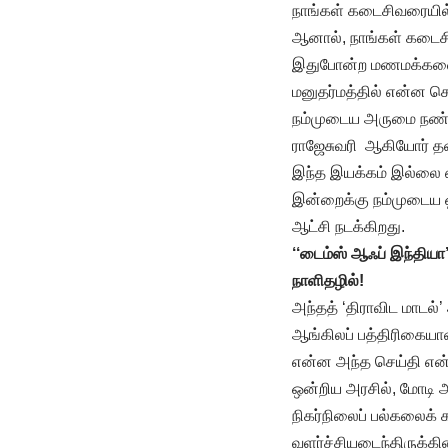
நாங்கள் கடைசிவரையில்
ஆனால், நாங்கள் கடைசி
இதுபோன்ற மணமக்களை ப
மனுதர்மத்தில் என்ன சொ
நம்முடைய அருமை நண்பர்
ராஜேசுவரி ஆகியோர் தன
இந்த இயக்கம் இல்லை எ
இன்றைக்கு நம்முடைய ஒ
ஆட்சி நடக்கிறது.
‘‘டைம்ஸ் ஆஃப் இந்தியா
நாளிதழில்!
அந்தத் ‘திராவிட மாடல
ஆங்கிலப் பத்திரிகையான
என்ன அந்த செய்தி என்
ஒன்றிய அரசில், மோடி அ
நிகர்நிலைப் பல்கலைக்
வளர்ச்சியடைந்திருக்கின