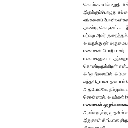
கொள்கையில் உறுதி மி
இருக்கும்பொழுது எல்ல
எங்களைப் போன்றவர்கள
தாண்டி, கொஞ்சம்கூட இ
பற்றை அவர் குறைத்துக
அவருக்கு ஓர் அருமைய
மணமகள் பொறியாளர்.
மணமகனுடைய தந்தையார்
கொண்டிருக்கிறார் என்பத
அந்த நிலையில், அம்ம
எந்தவிதமான தடையும் சொ
அதுபோலவே, நம்முடைய
சொன்னால், அவர்கள் இந
மணமகன் ஒழுக்கமானவர்
அவர்களுக்கு முதலில்
இதுதான் சிறப்பான திர
திறமைசாலி.