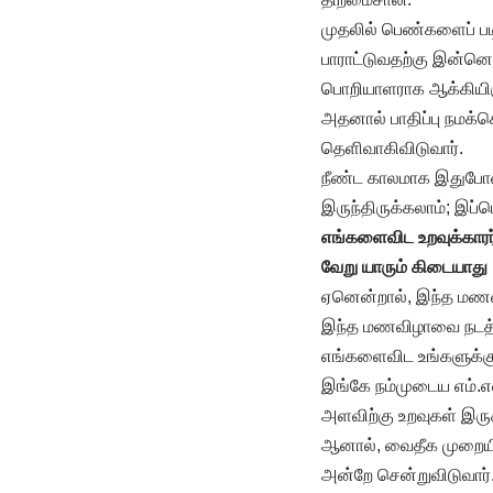
முதலில் பெண்களைப் பட
பாராட்டுவதற்கு இன்னொ
பொறியாளராக ஆக்கியிரு
அதனால் பாதிப்பு நமக்க
தெளிவாகிவிடுவார்.
நீண்ட காலமாக இதுபோன
இருந்திருக்கலாம்; இப்
எங்களைவிட உறவுக்கார
வேறு யாரும் கிடையாது
ஏனென்றால், இந்த மணவி
இந்த மணவிழாவை நடத்து
எங்களைவிட உங்களுக்குப
இங்கே நம்முடைய எம்.எல
அளவிற்கு உறவுகள் இருக
ஆனால், வைதீக முறையில
அன்றே சென்றுவிடுவார்