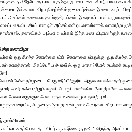
அவர்களுக்கும், அதேபோல, மானமிகு தோழர் மணமகள் பொறியாளர் க.மாலி
்கூடிய இந்த மணவிழா நிகழ்ச்சிக்கு – வாழ்க்கை இணையேற்பு நிகழ்ச்
ார் அவர்கள் தலைமை தாங்குகிறார்கள். இதுதான் நான் வருவதைவிட
ப்பதைவிட சிறப்பான ஓர் அம்சம் என்று சொன்னால், வரலாற்று முக்க
 சொன்னால், தனலட்சுமி அம்மா அவர்கள் இந்த மண விழாவிற்குத் தலை
ின்ற மணவிழா!
்கள் ஒரு சிறந்த கொள்கை வீரர். கொள்கை வீரருக்கு, ஒரு சிறந
பதற் காகத்தான், மிகப்பெரிய அளவில், ஒரு மாநாடுபோல் நடக்கக் கூட
களே!
துகொண்டுள்ள நம்முடைய பெருமதிப்பிற்குரிய அருமைச் சகோதரர் துறை
ன்குமார் அவர் களே மற்றும் கழகப் பொறுப்பாளர்களே, தோழர்களே, அ
்கள் அனைவருக்கும் அன்பார்ந்த வணக்கமும், நன்றியும்!
றுத்தவரையில், அருமைத் தோழர் சண்முகம் அவர்கள், சிறப்பாக 
் தாங்கியவர்
ிக்காட்டியதைப்போல, திராவிடர் கழக இளைஞரணியிலிருந்து அவர் தயாரிக