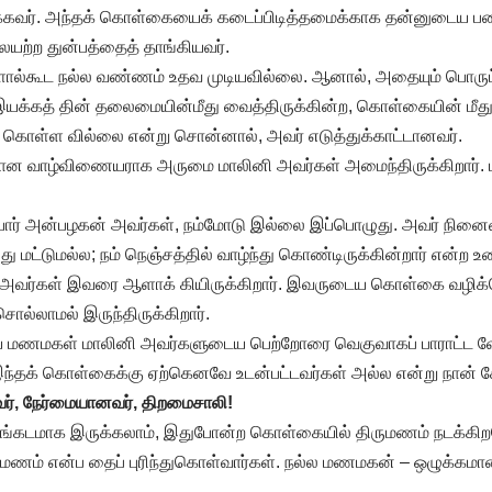
க்கவர். அந்தக் கொள்கையைக் கடைப்பிடித்தமைக்காக தன்னுடைய பண
ையற்ற துன்பத்தைத் தாங்கியவர்.
ால்கூட நல்ல வண்ணம் உதவ முடியவில்லை. ஆனால், அதையும் பொருட் 
யக்கத் தின் தலைமையின்மீது வைத்திருக்கின்ற, கொள்கையின் மீது
் கொள்ள வில்லை என்று சொன்னால், அவர் எடுத்துக்காட்டானவர்.
ான வாழ்விணையராக அருமை மாலினி அவர்கள் அமைந்திருக்கிறார்.
 அன்பழகன் அவர்கள், நம்மோடு இல்லை இப்பொழுது. அவர் நினைவில
ு மட்டுமல்ல; நம் நெஞ்சத்தில் வாழ்ந்து கொண்டிருக்கின்றார் என்ற உ
ா அவர்கள் இவரை ஆளாக் கியிருக்கிறார். இவருடைய கொள்கை வழிக்க
ல்லாமல் இருந்திருக்கிறார்.
 மணமகள் மாலினி அவர்களுடைய பெற்றோரை வெகுவாகப் பாராட்ட வே
்தக் கொள்கைக்கு ஏற்கெனவே உடன்பட்டவர்கள் அல்ல என்று நான் கேள
, நேர்மையானவர், திறமைசாலி!
 சங்கடமாக இருக்கலாம், இதுபோன்ற கொள்கையில் திருமணம் நடக்கிற
ுமணம் என்ப தைப் புரிந்துகொள்வார்கள். நல்ல மணமகன் – ஒழுக்கமா