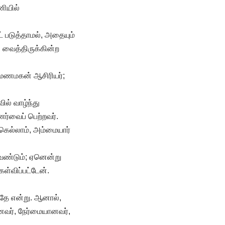
ியில்
படுத்தாமல், அதையும்
 வைத்திருக்கின்ற
 மணமகன் ஆசிரியர்;
் வாழ்ந்து
ணர்வைப் பெற்றவர்.
ெல்லாம், அம்மையார்
ண்டும்; ஏனென்று
்விப்பட்டேன்.
தே என்று. ஆனால்,
னவர், நேர்மையானவர்,