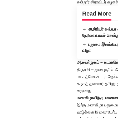
என்றார் திராவிடர் கழக
Read More
ஆசிரியர் அய்யா 
நேரிடையாகச் சென்ற
புதுமை இலக்கியத
விழா
அ.சண்முகம் – க.மால
திருச்சி – துறையூரில
மா.கதிரேசன் – ராஜேஸ்
கழகத் தலைவர் தமிழர் த
வருமாறு:
மணவிழாவிற்கு மணமகன
இந்த மணவிழா புதுமைய
வாழ்க்கை இணையேற்பு 