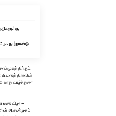
ுதிகளுக்கு
அரசு நூற்றாண்டு
ண்முகத் திற்கும்,
 வினைத் திராவிடர்
. அவரது வாழ்த்துரை
ான மண விழா –
ியர் அ.சண்முகம்