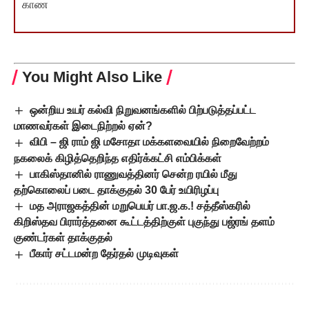
காண
You Might Also Like
ஒன்றிய உயர் கல்வி நிறுவனங்களில் பிற்படுத்தப்பட்ட
மாணவர்கள் இடைநிற்றல் ஏன்?
விபி – ஜி ராம் ஜி மசோதா மக்களவையில் நிறைவேற்றம்
நகலைக் கிழித்தெறிந்த எதிர்க்கட்சி எம்பிக்கள்
பாகிஸ்தானில் ராணுவத்தினர் சென்ற ரயில் மீது
தற்கொலைப் படை தாக்குதல் 30 பேர் உயிரிழப்பு
மத அராஜகத்தின் மறுபெயர் பா.ஜ.க.! சத்தீஸ்கரில்
கிறிஸ்தவ பிரார்த்தனை கூட்டத்திற்குள் புகுந்து பஜ்ரங் தளம்
குண்டர்கள் தாக்குதல்
பீகார் சட்டமன்ற தேர்தல் முடிவுகள்