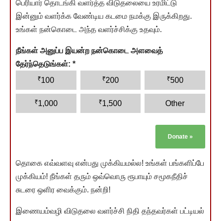
பெரியார் தொடங்கி வளர்த்த விடுதலையை உரமிட்டு
இன்னும் வளர்க்க வேண்டிய கடமை நமக்கு இருக்கிறது.
உங்கள் நன்கொடை அந்த வளர்ச்சிக்கு உதவும்.
நீங்கள் அனுப்ப இயன்ற நன்கொடை அளவைத்
தேர்ந்தெடுங்கள்:
*
₹
₹
₹
100
200
500
₹
₹
1,000
1,500
Other
Donate
»
தொகை எவ்வளவு என்பது முக்கியமல்ல! உங்கள் பங்களிப்பே
முக்கியம்! நீங்கள் தரும் ஒவ்வொரு ரூபாயும் சமூகநீதிச்
சுடரை ஒளிர வைக்கும். நன்றி!
இணையம்வழி விடுதலை வளர்ச்சி நிதி தந்தவர்கள் பட்டியல்