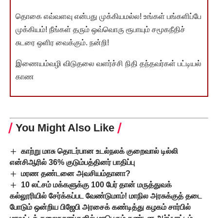
தொகை எவ்வளவு என்பது முக்கியமல்ல! உங்கள் பங்களிப்பே
முக்கியம்! நீங்கள் தரும் ஒவ்வொரு ரூபாயும் சமூகநீதிச்
சுடரை ஒளிர வைக்கும். நன்றி!
இணையம்வழி விடுதலை வளர்ச்சி நிதி தந்தவர்கள் பட்டியல்
காண
You Might Also Like
காற்று மாசு தொடர்பான உடல்நலக் குறைவால் டில்லி
என்சிஆரில் 36% குடும்பத்தினர் பாதிப்பு
மரண தண்டனை அவசியம்தானா?
10 லட்சம் மக்களுக்கு 100 பேர் தான் மருத்துவக்
கல்லூரியில் சேர்க்கப்பட வேண்டுமாம்! மாநில அரசுக்குத் தடை
போடும் ஒன்றிய பிஜேபி அரசைக் கண்டித்து கழகம் சார்பில்