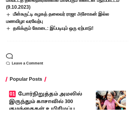
மாவட்டத் தலைநகரங்களில் மாபெரும் கண்டன ஆர்ப்பாட்டம்
(9.10.2023)
மீன்சுருட்டி கழகத் தலைவர் ராஜா அசோகன் இல்ல
மணவிழா வரவேற்பு
தகிக்கும் கோடை: இப்படியும் ஒரு ஏற்பாடு!
Leave a Comment
Popular Posts
போர்நிறுத்தம் அமலில்
இருந்தும் காசாவில் 300
குழந்தைகள் உயிரிழப்பு
யூனிசெஃப் அதிர்ச்சி
அறிவிப்பு
August 8, 2026