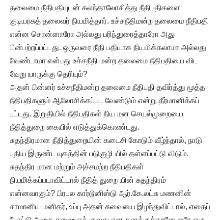
தலைமை நீதிபதியுடன் கலந்தாலோசித்து நீதிபதிகளை
குடியரசுத் தலைவர் நியமித்தார். உச்சநீதிமன்ற தலைமை நீதிபதி
என்ன சொன்னாரோ அல்லது பரிந்துரைத்தாரோ அது
பின்பற்றப்பட்டது. ஒருவரை நீதி பதியாக நியமிக்கலாமா அல்லது
வேண்டாமா என்பது உச்சநீதி மன்ற தலைமை நீதிபதியை விட
வேறு யாருக்கு தெரியும்?
அதன் பின்னர் உச்சநீதிமன்ற தலைமை நீதிபதி தவிர்த்து மூத்த
நீதிபதிகளும் ஆலோசிக்கப்பட வேண்டும் என்று தீர்மானிக்கப்
பட்டது. இறுதியில் நீதிபதிகள் நிய மன செயல்முறையை
நீதித்துறை கையில் எடுத்துக்கொண்டது.
சுதந்திரமான நீதித்துறையின் கடைசி கோடும் வீழ்ந்தால், நாடு
புதிய இருண்ட யுகத்தின் படுகுழி யில் தள்ளப்பட்டு விடும்.
சுதந்திர மான மற்றும் அச்சமற்ற நீதிபதிகள்
நியமிக்கப்படாவிட்டால் நீதித் துறை யின் சுதந்திரம்
என்னவாகும்? பிரபல கார்டூனிஸ்டு ஆர்.கே.லட்சு மணனின்
சாமானிய மனிதர், உப்பு அதன் சுவையை இழந்துவிட்டால், எதைப்
போட்டு அதை சுவையாக் குவது என தனக்குத்தானே ஒரே ஒரு