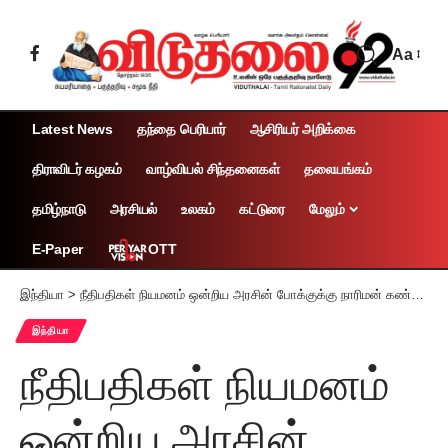
Aa
Latest News
தந்தை பெரியார்
ஆசிரியர் அறிக்கை
திராவிடர் கழகம்
வாழ்வியல் சிந்தனைகள்
தலையங்கம்
தமிழ்நாடு
அரசியல்
உலகம்
கட்டுரை
மேலும்
OTT
E-Paper
இந்தியா
>
நீதிபதிகள் நியமனம் ஒன்றிய அரசின் போக்குக்கு நாரிமன் கண்டனம்
இந்தியா
நீதிபதிகள் நியமனம்
ஒன்றிய அரசின்