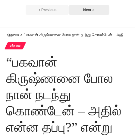
Previous
Next
மற்றவை
>
“பகவான் கிருஷ்ணனை போல நான் நடந்து கொண்டேன் – அதில் என்ன தப்பு?” என்று கூறிய பாலியல் வன்கொடுமை குற்றவாளி சாமியார் ஆசாராமிற்கு ஆயுள் தண்டனை
மற்றவை
“பகவான்
கிருஷ்ணனை போல
நான் நடந்து
கொண்டேன் – அதில்
என்ன தப்பு?” என்று