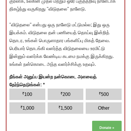
குரலாக, உலகின் முதல் மற்றும் ஒரே பகுத்தறிவு நாளேடாக
திகழ்ந்து வருகிறது "விடுதலை" நாளேடு.
"விடுதலை" என்பது ஒரு நாளேடு மட்டுமல்ல; இது ஒரு
இயக்கம். விடுதலை தன் பணியைத் தொய்வு இன்றித்
தொடர, உங்கள் பொருளாதார பங்களிப்பு மிகத் தேவை.
பெரியார் தொடங்கி வளர்த்த விடுதலையை உரமிட்டு
இன்னும் வளர்க்க வேண்டிய கடமை நமக்கு இருக்கிறது.
உங்கள் நன்கொடை அந்த வளர்ச்சிக்கு உதவும்.
நீங்கள் அனுப்ப இயன்ற நன்கொடை அளவைத்
தேர்ந்தெடுங்கள்:
*
₹
₹
₹
100
200
500
₹
₹
1,000
1,500
Other
Donate
»