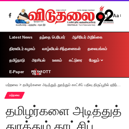
Aa
Latest News
தந்தை பெரியார்
ஆசிரியர் அறிக்கை
திராவிடர் கழகம்
வாழ்வியல் சிந்தனைகள்
தலையங்கம்
தமிழ்நாடு
அரசியல்
உலகம்
கட்டுரை
மேலும்
OTT
E-Paper
மற்றவை
>
தமிழர்களை அடித்துத் துரத்தும் காட்சிப் பதிவு திருப்பூரில் ஹிந்திக்காரர்கள் 2 பேர் கைது
மற்றவை
தமிழர்களை அடித்துத்
துரத்தும் காட்சிப்