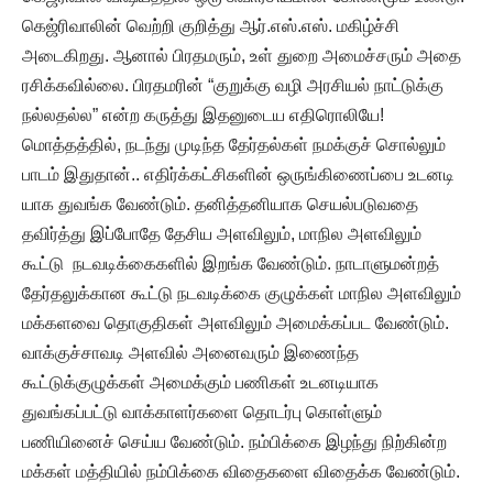
கெஜ்ரிவாலின் வெற்றி குறித்து ஆர்.எஸ்.எஸ். மகிழ்ச்சி
அடைகிறது. ஆனால் பிரதமரும், உள் துறை அமைச்சரும் அதை
ரசிக்கவில்லை. பிரதமரின் “குறுக்கு வழி அரசியல் நாட்டுக்கு
நல்லதல்ல” என்ற கருத்து இதனுடைய எதிரொலியே!
மொத்தத்தில், நடந்து முடிந்த தேர்தல்கள் நமக்குச் சொல்லும்
பாடம் இதுதான்.. எதிர்க்கட்சிகளின் ஒருங்கிணைப்பை உடனடி
யாக துவங்க வேண்டும். தனித்தனியாக செயல்படுவதை
தவிர்த்து இப்போதே தேசிய அளவிலும், மாநில அளவிலும்
கூட்டு நடவடிக்கைகளில் இறங்க வேண்டும். நாடாளுமன்றத்
தேர்தலுக்கான கூட்டு நடவடிக்கை குழுக்கள் மாநில அளவிலும்
மக்களவை தொகுதிகள் அளவிலும் அமைக்கப்பட வேண்டும்.
வாக்குச்சாவடி அளவில் அனைவரும் இணைந்த
கூட்டுக்குழுக்கள் அமைக்கும் பணிகள் உடனடியாக
துவங்கப்பட்டு வாக்காளர்களை தொடர்பு கொள்ளும்
பணியினைச் செய்ய வேண்டும். நம்பிக்கை இழந்து நிற்கின்ற
மக்கள் மத்தியில் நம்பிக்கை விதைகளை விதைக்க வேண்டும்.