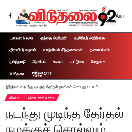
Aa
Latest News
தந்தை பெரியார்
ஆசிரியர் அறிக்கை
திராவிடர் கழகம்
வாழ்வியல் சிந்தனைகள்
தலையங்கம்
தமிழ்நாடு
அரசியல்
உலகம்
கட்டுரை
மேலும்
OTT
E-Paper
இந்தியா
>
நடந்து முடிந்த தேர்தல் நமக்குச் சொல்லும் பாடம்
இந்தியா
தந்தை ஞாயிறு மலர்
நடந்து முடிந்த தேர்தல்
நமக்குச் சொல்லும்