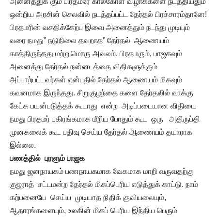
அனைத்துக் கும் பிரதமரே கால்கோள் விழாக்களை நடத்தியதும்
ஒன்றிய அரசின் செலவில் நடத்தப்பட்ட தேர்தல் பிரச்சாரம்தானே!
பிரதமரின் வசதிக்கேற்ப இவை அனைத்தும் நடந்து முடியும்
வரை நமது” நடுநிலை தவறாத” தேர்தல் ஆணையம்
காத்திருந்தது மற்றுமொரு அவலம். பிரதமரும், பாஜகவும்
அனைத்து தேர்தல் நன்னடத்தை விதிகளுக்கும்
அப்பாற்பட்டவர்கள் என்பதில் தேர்தல் ஆணையம் மிகவும்
கவனமாக இருந்தது. சிறுகுழந்தை களை தேர்தலில் வாக்கு
கேட்க பயன்படுத்தக் கூடாது என்ற அடிப்படையான விதியை
நமது பிரதமர் பகிரங்கமாக மீறிய போதும் கூட ஒரு அதிருப்தி
முனகலைக் கூட பதிவு செய்ய தேர்தல் ஆணையம் தயாராக
இல்லை.
பணத்தில் புரளும் பாஜக
நமது ஜனநாயகம் பணநாயகமாக வேகமாக மாறி வருவதற்கு
குஜராத் சட்டமன்ற தேர்தல் மிகப்பெரிய எடுத்துக் காட்டு. நாம்
கற்பனையே செய்ய முடியாத நிதிக் குவியலையும்,
ஆதாரங்களையும், உலகின் மிகப் பெரிய இந்திய பெரும்