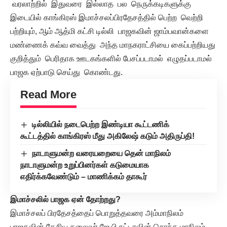
வரலாற்றில் இதுவரை இல்லாத பல நெருக்கடிகளுக்கு
இடையில் காங்கிரஸ் இமாச்சலப்பிரதேசத்தில் பெற்ற வெற்றி
பற்றியும், ஆம் ஆத்மி கட்சி டில்லி பாஜகவின் ஜாம்பவான்களை
மண்ணைக் கவ்வ வைத்து அந்த மாநகராட்சியை கைப்பற்றியது
குறித்தும் பெரிதாக ஊடகங்களில் பேசப்படாமல் எழுதப்படாமல்
பாஜக ஏற்பாடு செய்து கொண்டது.
Read More
டில்லியில் நடைபெற்ற இண்டியா கூட்டணிக்
கூட்டத்தில் காங்கிரஸ் மீது அகிலேஷ் கடும் அதிருப்தி!
நாடாளுமன்ற வரையறையை தென் மாநிலம்
நாடாளுமன்ற உறுப்பினர்கள் கடுமையாக
எதிர்க்கவேண்டும் – மாணிக்கம் தாகூர்
இமாச்சலில் பாஜக ஏன் தோற்றது?
இமாச்சலப் பிரதேசத்தைப் பொறுத்தவரை அம்மாநிலம்
பாஜகவின் தேசிய தலைவர் ஜே.பி.நட்டாவின் சொந்த மாநிலம்.