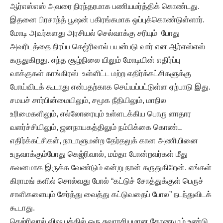
ஆர்எஸ்எஸ் அவரை நிரந்தரமாக பணியமர்த்திக் கொண்டது.
இதனை பிரசாந்த் பூஷன் பகிரங்கமாக ஒப்புக்கொண்டுள்ளார்.
மோடி அவர்களது அரசியல் செல்வாக்கு சரியும் போது
அவரிடத்தை நிரப்ப கெஜ்ரிவால் பயன்படு வார் என ஆர்எஸ்எஸ்
கருதுகிறது. எந்த சூழ்நிலை யிலும் மோடியின் எதிர்ப்பு
வாக்குகள் காங்கிரஸ் உள்ளிட்ட மற்ற எதிர்க்கட்சிகளுக்கு
போய்விடக் கூடாது என்பதற்காக செய்யப்பட்டுள்ள ஏற்பாடு இது.
சமயச் சார்பின்மையிலும், சமூக நீதியிலும், மாநில
உரிமைகளிலும், எல்லோரையும் உள்ளடக்கிய பொரு ளாதார
வளர்ச்சியிலும், ஜனநாயகத்திலும் நம்பிக்கை கொண்ட
எதிர்க்கட்சிகள், நாடாளுமன்ற தேர்தலுக் கான அணியினை
உருவாக்கும்போது கெஜ்ரிவால், மம்தா போன்றவர்கள் மீது
கவனமாக இருக்க வேண்டும் என்று நான் கருதுகிறேன். எங்கள்
கிராமங் களில் சொல்வது போல் “கட்டுச் சோத்துக்குள் பெருச்
சாளிகளையும் சேர்த்து வைத்து கட்டுவதைப் போல” நடந்துவிடக்
கூடாது.
கெஜ்ரிவால் விஷயத்தில் ஒரு சுவாரசியமான கோணமும் உண்டு.