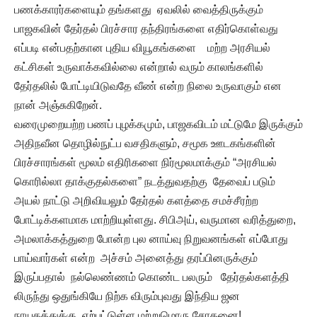
பணக்காரர்களையும் தங்களது ஏவலில் வைத்திருக்கும்
பாஜகவின் தேர்தல் பிரச்சார தந்திரங்களை எதிர்கொள்வது
எப்படி என்பதற்கான புதிய வியூகங்களை மற்ற அரசியல்
கட்சிகள் உருவாக்கவில்லை என்றால் வரும் காலங்களில்
தேர்தலில் போட்டியிடுவதே வீண் என்ற நிலை உருவாகும் என
நான் அஞ்சுகிறேன்.
வரைமுறையற்ற பணப் புழக்கமும், பாஜகவிடம் மட்டுமே இருக்கும்
அதிநவீன தொழில்நுட்ப வசதிகளும், சமூக ஊடகங்களின்
பிரச்சாரங்கள் மூலம் எதிரிகளை நிர்மூலமாக்கும் “அரசியல்
கொரில்லா தாக்குதல்களை” நடத்துவதற்கு தேவைப் படும்
அயல் நாட்டு அறிவியலும் தேர்தல் களத்தை சமச்சீரற்ற
போட்டிக்களமாக மாற்றியுள்ளது. சிபிஅய், வருமான வரித்துறை,
அமலாக்கத்துறை போன்ற புல னாய்வு நிறுவனங்கள் எப்போது
பாய்வார்கள் என்ற அச்சம் அனைத்து தரப்பினருக்கும்
இருப்பதால் நல்லெண்ணம் கொண்ட பலரும் தேர்தல்களத்தி
லிருந்து ஒதுங்கியே நிற்க விரும்புவது இந்திய ஜன
நாயகத்துக்கு ஏற்பட்டுள்ள மற்றுமொரு சோதனை!