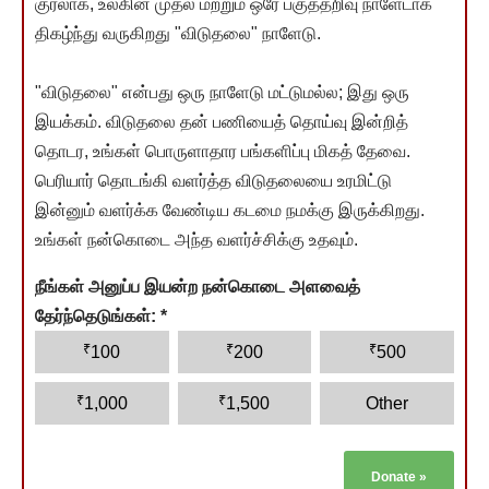
குரலாக, உலகின் முதல் மற்றும் ஒரே பகுத்தறிவு நாளேடாக
திகழ்ந்து வருகிறது "விடுதலை" நாளேடு.
"விடுதலை" என்பது ஒரு நாளேடு மட்டுமல்ல; இது ஒரு
இயக்கம். விடுதலை தன் பணியைத் தொய்வு இன்றித்
தொடர, உங்கள் பொருளாதார பங்களிப்பு மிகத் தேவை.
பெரியார் தொடங்கி வளர்த்த விடுதலையை உரமிட்டு
இன்னும் வளர்க்க வேண்டிய கடமை நமக்கு இருக்கிறது.
உங்கள் நன்கொடை அந்த வளர்ச்சிக்கு உதவும்.
நீங்கள் அனுப்ப இயன்ற நன்கொடை அளவைத்
தேர்ந்தெடுங்கள்:
*
₹
₹
₹
100
200
500
₹
₹
1,000
1,500
Other
Donate
»