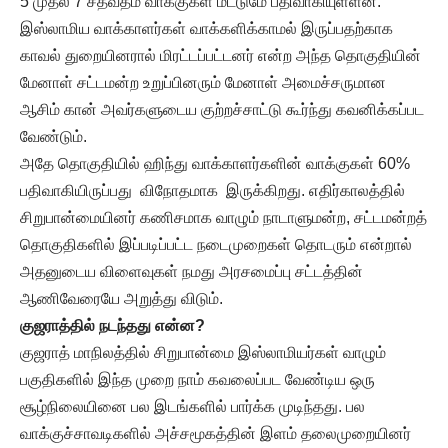
5 முதல் 7 சதவீதம் வாக்குகள் மட்டுமே பதிவாகியுள்ளன.
இஸ்லாமிய வாக்காளர்கள் வாக்களிக்காமல் இருப்பதற்காக
காவல் துறையினரால் மிரட்டப்பட்டனர் என்ற அந்த தொகுதியின்
மேனாள் சட்டமன்ற உறுப்பினரும் மேனாள் அமைச்சருமான
ஆசிம் கான் அவர்களுடைய குற்றச்சாட்டு கூர்ந்து கவனிக்கப்பட
வேண்டும்.
அதே தொகுதியில் ஹிந்து வாக்காளர்களின் வாக்குகள் 60%
பதிவாகியிருப்பது விநோதமாக இருக்கிறது. எதிர்காலத்தில்
சிறுபான்மையினர் கணிசமாக வாழும் நாடாளுமன்ற, சட்டமன்றத்
தொகுதிகளில் இப்படிப்பட்ட நடைமுறைகள் தொடரும் என்றால்
அதனுடைய விளைவுகள் நமது அரசமைப்பு சட்டத்தின்
ஆணிவேரையே அறுத்து விடும்.
குஜராத்தில் நடந்தது என்ன?
குஜராத் மாநிலத்தில் சிறுபான்மை இஸ்லாமியர்கள் வாழும்
பகுதிகளில் இந்த முறை நாம் கவலைப்பட வேண்டிய ஒரு
சூழ்நிலையினை பல இடங்களில் பார்க்க முடிந்தது. பல
வாக்குச்சாவடிகளில் அச்சமூகத்தின் இளம் தலைமுறையினர்