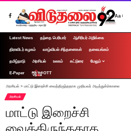
Aa
Latest News
தந்தை பெரியார்
ஆசிரியர் அறிக்கை
திராவிடர் கழகம்
வாழ்வியல் சிந்தனைகள்
தலையங்கம்
தமிழ்நாடு
அரசியல்
உலகம்
கட்டுரை
மேலும்
OTT
E-Paper
அரசியல்
>
மாட்டு இறைச்சி வைத்திருந்ததாக முதியவர் அடித்துக்கொலை
அரசியல்
மாட்டு இறைச்சி
வைத்திருந்ததாக