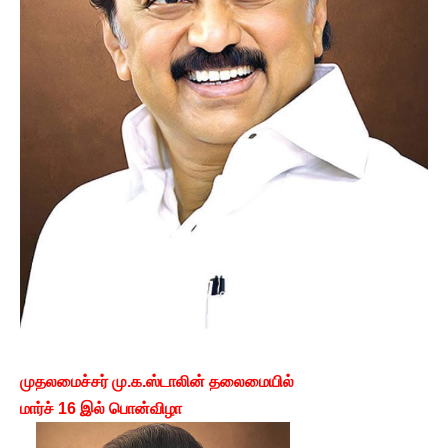
முதலமைச்சர் மு.க.ஸ்டாலின் தலைமையில்
மார்ச் 16 இல் பொன்விழா