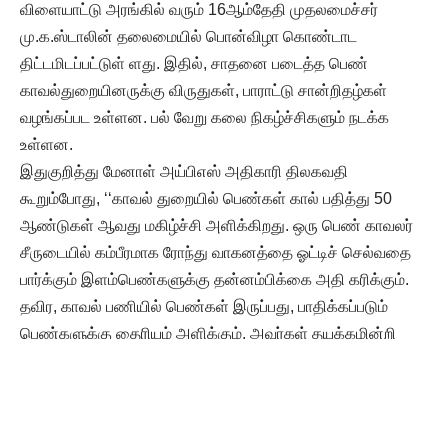
விளையாட்டு அரங்கில் வரும் 16ஆம்தேதி முதலமைச்சர்
மு.க.ஸ்டாலின் தலைமையில் பொன்விழா கொண்டாட
திட்டமிடப்பட்டுள் ளது. இதில், சாதனை படைத்த பெண்
காவல்துறையினருக்கு விருதுகள், பாராட்டு சான்றிதழ்கள்
வழங்கப்பட உள்ளன. பல் வேறு கலை நிகழ்ச்சிகளும் நடக்க
உள்ளன.
இதுகுறித்து மேனாள் அய்பிஎஸ் அதிகாரி திலகவதி
கூறும்போது, ‘‘காவல் துறையில் பெண்கள் கால் பதித்து 50
ஆண்டுகள் ஆவது மகிழ்ச்சி அளிக்கிறது. ஒரு பெண் காவலர்
சீருடையில் கம்பீரமாக ரோந்து வாகனத்தை ஓட்டிச் செல்வதை
பார்க்கும் இளம்பெண்களுக்கு தன்னம்பிக்கை அதி கரிக்கும்.
தவிர, காவல் பணியில் பெண்கள் இருப்பது, பாதிக்கப்படும்
பெண்களுக்கு தைரியம் அளிக்கும். அவர்கள் தயக்கமின்றி
புகார் கொடுப்பார்கள்.
இதனால், குற்றம் நடந்தால் காவல் நிலையத்தில் கட்டாயம் புகார்
பதிவாகும். இதன்மூலம், பெண்கள் மீதான குற்றங்கள் குறையும்.
காவல் பணி செய்து சொந்தக் காலில் நிற்பதால்,