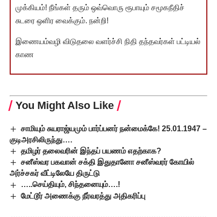
முக்கியம்! நீங்கள் தரும் ஒவ்வொரு ரூபாயும் சமூகநீதிச்
சுடரை ஒளிர வைக்கும். நன்றி!
இணையம்வழி விடுதலை வளர்ச்சி நிதி தந்தவர்கள் பட்டியல்
காண
You Might Also Like
சாமியும் சுயராஜ்யமும் பார்ப்பனர் நன்மைக்கே! 25.01.1947 –
குடிஅரசிலிருந்து….
தமிழர் தலைவரின் இந்தப் பயணம் எதற்காக?
சனீஸ்வர பகவான் சக்தி இதுதானோ சனீஸ்வரர் கோயில்
அர்ச்சகர் வீட்டிலேயே திருட்டு
…..செய்தியும், சிந்தனையும்….!
மேட்டூர் அணைக்கு நீர்வரத்து அதிகரிப்பு