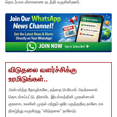
தொடர்பாக விசாரணை நடத்தி வருகின்றனர்.
விடுதலை வளர்ச்சிக்கு
உரமிடுங்கள்..
அன்பார்ந்த தோழர்களே, தந்தை பெரியார் அவர்களால்
தொடங்கப்பட்டு, திராவிட இயக்கத்தின் முதன்மைக்
குரலாக, உலகின் முதல் மற்றும் ஒரே பகுத்தறிவு நாளேடாக
திகழ்ந்து வருகிறது "விடுதலை" நாளேடு.