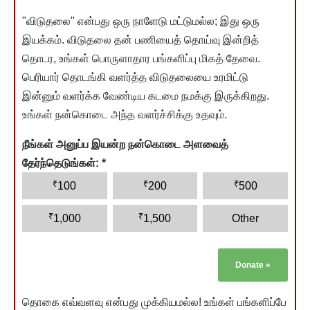
"விடுதலை" என்பது ஒரு நாளேடு மட்டுமல்ல; இது ஒரு
இயக்கம். விடுதலை தன் பணியைத் தொய்வு இன்றித்
தொடர, உங்கள் பொருளாதார பங்களிப்பு மிகத் தேவை.
பெரியார் தொடங்கி வளர்த்த விடுதலையை உரமிட்டு
இன்னும் வளர்க்க வேண்டிய கடமை நமக்கு இருக்கிறது.
உங்கள் நன்கொடை அந்த வளர்ச்சிக்கு உதவும்.
நீங்கள் அனுப்ப இயன்ற நன்கொடை அளவைத்
தேர்ந்தெடுங்கள்:
*
₹
₹
₹
100
200
500
₹
₹
1,000
1,500
Other
Donate
»
தொகை எவ்வளவு என்பது முக்கியமல்ல! உங்கள் பங்களிப்பே