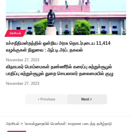
அரசியல்
உச்சநீதிமன்றத்தில் ஒன்றிய அரசு தொடர்புடைய 11,414
வழக்குகள் நிலுவை : ஆர்.டி.அய். தகவல்
November 27, 2023
விநாயகர் பொம்மைகள் தண்ணீரில் கரைப்பு சுற்றுச்சூழல்
பாதிப்பு சுற்றுச்சூழல் துறை செயலாளர் தலைமையில் குழு
November 27, 2023
Previous
Next
அரசியல்
>
‘காவல்துறையில் பெண்கள்’ சாதனை படைத்த தமிழ்நாடு