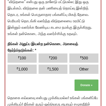
"விடுதலை" என்பது ஒரு நாளேடு மட்டுமல்ல; இது ஒரு
இயக்கம். விடுதலை தன் பணியைத் தொய்வு இன்றித்
தொடர, உங்கள் பொருளாதார பங்களிப்பு மிகத் தேவை.
பெரியார் தொடங்கி வளர்த்த விடுதலையை உரமிட்டு
இன்னும் வளர்க்க வேண்டிய கடமை நமக்கு இருக்கிறது.
உங்கள் நன்கொடை அந்த வளர்ச்சிக்கு உதவும்.
நீங்கள் அனுப்ப இயன்ற நன்கொடை அளவைத்
தேர்ந்தெடுங்கள்:
*
₹
₹
₹
100
200
500
₹
₹
1,000
1,500
Other
Donate
»
தொகை எவ்வளவு என்பது முக்கியமல்ல! உங்கள் பங்களிப்பே
முக்கியம்! நீங்கள் தரும் ஒவ்வொரு ரூபாயும் சமூகநீதிச்