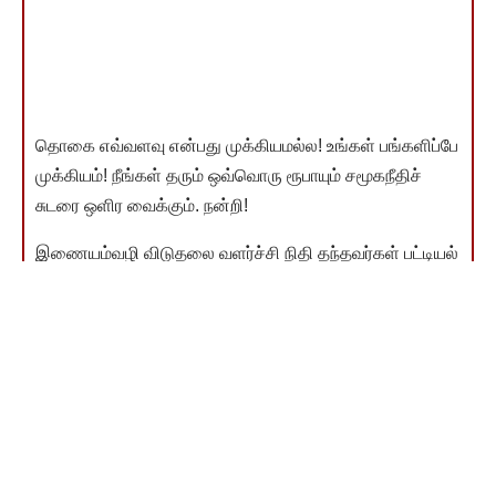
தொகை எவ்வளவு என்பது முக்கியமல்ல! உங்கள் பங்களிப்பே
முக்கியம்! நீங்கள் தரும் ஒவ்வொரு ரூபாயும் சமூகநீதிச்
சுடரை ஒளிர வைக்கும். நன்றி!
இணையம்வழி விடுதலை வளர்ச்சி நிதி தந்தவர்கள் பட்டியல்
காண
You Might Also Like
சட்ட விரோத குடியேறிகளை அடைத்து வைக்க மய்யங்கள்:
மேற்கு வங்காள அரசு உத்தரவு