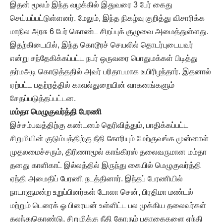
இதன் மூலம் இந்த வழக்கில் இதுவரை 3 பேர் கைது
செய்யப்பட்டுள்ளனர். மேலும், இந்த நிகழ்வு குறித்து விசாரிக்க
மாநில அரசு 6 பேர் கொண்ட சிறப்புக் குழுவை அமைத்துள்ளது.
இதற்கிடையில், இந்த கொடூரச் செயலில் தொடர்புடையவர்
என்று சந்தேகிக்கப்பட்ட நபர் ஒருவரை பொதுமக்கள் பிடித்து
தர்மஅடி கொடுத்ததில் அவர் பரிதாபமாக உயிரிழந்தார். இதனால்
ஏற்பட்ட பதற்றத்தில் காவல்துறையின் வாகனங்களும்
சேதப்படுத்தப்பட்டன.
மம்தா மெழுகுவர்த்தி பேரணி
இச்சம்பவத்திற்கு கண்டனம் தெரிவித்தும், பாதிக்கப்பட்ட
சிறுமியின் குடும்பத்திற்கு நீதி கோரியும் மேற்குவங்க முன்னாள்
முதலமைச்சரும், திரிணாமூல் காங்கிரஸ் தலைவருமான மம்தா
தனது காளிகாட் இல்லத்தில் இருந்து கையில் மெழுகுவர்த்தி
ஏந்தி அமைதிப் பேரணி நடத்தினார். இந்தப் பேரணியில்
நாடாளுமன்ற உறுப்பினர்கள் டோலா சென், பிரதிமா மண்டல்
மற்றும் டெரைக் ஓ பிரையன் உள்ளிட்ட பல முக்கிய தலைவர்கள்
கலந்துகொண்டு, சிறுமிக்கு நீதி கோரும் பதாகைகளை ஏந்தி