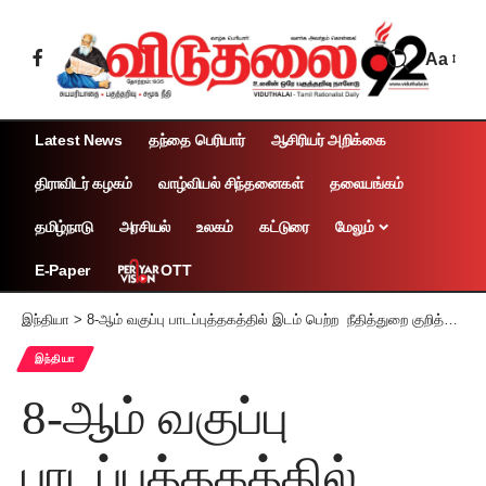
Aa
Latest News
தந்தை பெரியார்
ஆசிரியர் அறிக்கை
திராவிடர் கழகம்
வாழ்வியல் சிந்தனைகள்
தலையங்கம்
தமிழ்நாடு
அரசியல்
உலகம்
கட்டுரை
மேலும்
OTT
E-Paper
இந்தியா
>
8-ஆம் வகுப்பு பாடப்புத்தகத்தில் இடம் பெற்ற நீதித்துறை குறித்த சர்ச்சைக்குரிய பகுதிகள் நீக்கம்
இந்தியா
8-ஆம் வகுப்பு
பாடப்புத்தகத்தில்