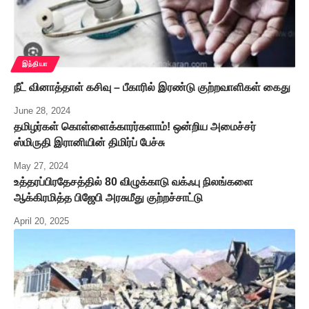
இந்தியா
நீட் வினாத்தாள் கசிவு – பீகாரில் இரண்டு குற்றவாளிகள் கைது
June 28, 2024
தமிழர்கள் கொள்ளைக்காரர்களாம்! ஒன்றிய அமைச்சர்
ஸ்மிருதி இரானியின் திமிர்ப் பேச்சு
May 27, 2024
உத்தரப்பிரதேசத்தில் 80 விழுக்காடு வக்ஃபு நிலங்களை
ஆக்கிரமித்த பிஜேபி அரசுமீது குற்றச்சாட்டு
April 20, 2025