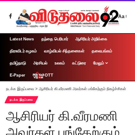
Aa
Latest News
தந்தை பெரியார்
ஆசிரியர் அறிக்கை
திராவிடர் கழகம்
வாழ்வியல் சிந்தனைகள்
தலையங்கம்
தமிழ்நாடு
அரசியல்
உலகம்
கட்டுரை
மேலும்
OTT
E-Paper
நடக்க இருப்பவை
>
ஆசிரியர் கி.வீரமணி அவர்கள் பங்கேற்கும் நிகழ்ச்சிகள்
நடக்க இருப்பவை
ஆசிரியர் கி.வீரமணி
அவர்கள் பங்கேற்கும்