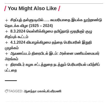
You Might Also Like
சிறப்புத் தள்ளுபடியில்….. சுயமரியாதை இயக்க நூற்றாண்டு
தொடக்க விழா (1925 – 2024)
8.3.2024 வெள்ளிக்கிழமை தமிழ்நாடு மூதறிஞர் குழு
சிறப்புக் கூட்டம்
4.1.2024 வியாழக்கிழமை தந்தை பெரியாரின் இறுதி
முழக்கம்
ஆவணப்படம் திரையிடல் இடம்: அன்னை மணியம்மையார்
அரங்கம்
திராவிடர் கழக சட்டத்துறை நடத்தும் பெரியாரியல் பயிற்சிப்
பட்டறை
TAGGED:
ஆனந்தா மகால்
கி.வீரமணி