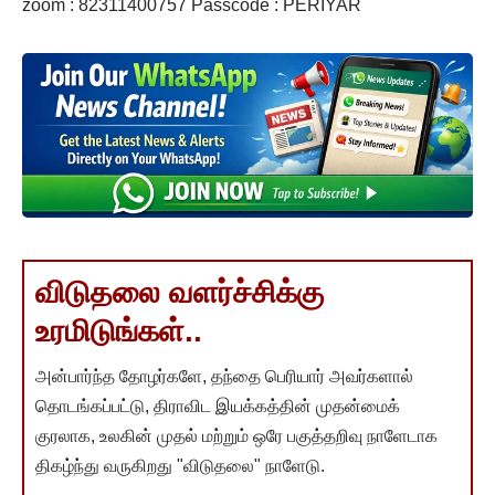
zoom : 82311400757 Passcode : PERIYAR
விடுதலை வளர்ச்சிக்கு
உரமிடுங்கள்..
அன்பார்ந்த தோழர்களே, தந்தை பெரியார் அவர்களால்
தொடங்கப்பட்டு, திராவிட இயக்கத்தின் முதன்மைக்
குரலாக, உலகின் முதல் மற்றும் ஒரே பகுத்தறிவு நாளேடாக
திகழ்ந்து வருகிறது "விடுதலை" நாளேடு.