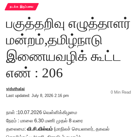
நடக்க இருப்பவை
பகுத்தறிவு எழுத்தாளர்
மன்றம்,தமிழ்நாடு
இணையவழிக் கூட்ட
எண் : 206
viduthalai
0 Min Read
Last updated: July 8, 2026 2:16 pm
நாள் :10.07.2026 வெள்ளிக்கிழமை
நேரம் : மாலை 6.30 மணி முதல் 8 வரை
தலைமை:
வி.சி.வில்வம்
(மாநிலச் செயலாளர், தகவல்