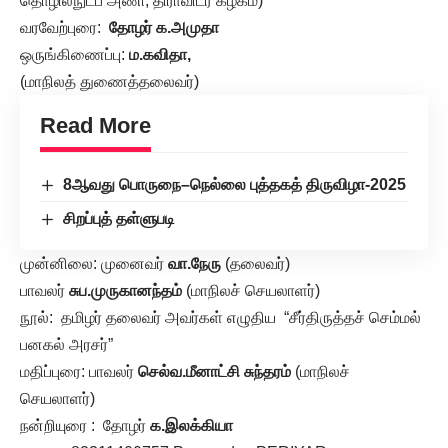
தொழில்நுட்ப அணி, திராவிடர் கழகம்)
வரவேற்புரை:
தோழர் க.அமுதா
ஒருங்கிணைப்பு:
ம.கவிதா,
(மாநிலத் துணைத்தலைவர்)
Read More
8ஆவது பொருநை–நெல்லை புத்தகத் திருவிழா-2025
சிறப்புத் தள்ளுபடி
முன்னிலை: முனைவர்
வா.நேரு
(தலைவர்)
பாவலர்
சுப.முருகானந்தம்
(மாநிலச் செயலாளர்)
நூல்: தமிழர் தலைவர் அவர்கள் எழுதிய “சீர்திருத்தச் செம்மல்
பனகல் அரசர்”
மதிப்புரை: பாவலர்
செல்வ.மீனாட்சி சுந்தரம்
(மாநிலச்
செயலாளர்)
நன்றியுரை : தோழர்
க.இலக்கியா