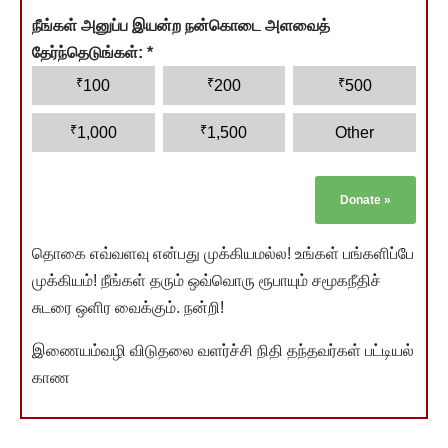
நீங்கள் அனுப்ப இயன்ற நன்கொடை அளவைத்
தேர்ந்தெடுங்கள்:
*
₹
₹
₹
100
200
500
₹
₹
1,000
1,500
Other
Donate
»
தொகை எவ்வளவு என்பது முக்கியமல்ல! உங்கள் பங்களிப்பே
முக்கியம்! நீங்கள் தரும் ஒவ்வொரு ரூபாயும் சமூகநீதிச்
சுடரை ஒளிர வைக்கும். நன்றி!
இணையம்வழி விடுதலை வளர்ச்சி நிதி தந்தவர்கள் பட்டியல்
காண