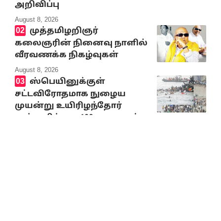
அறிவிப்பு
August 8, 2026
முத்தமிழறிஞர்
கலைஞரின் நினைவு நாளில்
வீரவணக்க நிகழ்வுகள்
August 8, 2026
ஸ்பெயினுக்குள்
சட்டவிரோதமாக நுழைய
முயன்று உயிரிழந்தோர்
எண்ணிக்கை 100 ஆக உயர்வு
August 8, 2026
மின்னணு பணப்
பரிவர்த்தனைகளுக்கு வரியா?
August 7, 2026
முத்தமிழ் அறிஞர்
கலைஞர் நினைவிடத்தில்
திராவிடர் கழகத்தின் சார்பில்
மலர் வளையம் வைத்து