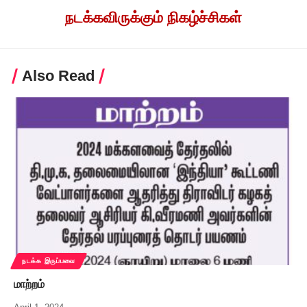
நடக்கவிருக்கும் நிகழ்ச்சிகள்
Also Read
நடக்க இருப்பவை
மாற்றம்