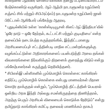
காலநிலை ஆர்வலர் சோனம் வாங்சுக் தனது பட்டினிப்போராட்டம்
மேற்கொண்டு வருகிறார். ஆம் ஆத்மி நாடாளுமன்ற உறுப்பினர்
சஞ்சய் சிங் மற்றும் சிபிஅய்(எம்) நாடாளுமன்ற உறுப்பினர் ஜான்
பிரிட்டாஸ் ஆகியோர் பங்கேற்று ஆதரவு.
* புதுடில்லியில் உள்ள ‘கான்ஸ்டிடியூசன் கிளப் ஆப் இந்தியா’வில்
‘ஒரே நாடு – ஒரே தேர்தல், கூட்டாட்சி மற்றும் குடியுரிமை’ என்ற
தலைப்பில் நடைபெற்ற கருத்தரங்கில், இத்திட்டமானது
அரசியலமைப்புச் சட்டத்தின்படி மாநில சட்டமன்றங்களுக்கு
வழங்கப்பட்டுள்ள அதிகாரங்களைப் பயன்படுத்தி அவை தங்கள்
விவகாரங்களை நிர்வகிக்கும் திறனைக் குறைத்து விடும் என்று
பங்கேற்பாளர்கள் கருத்துத் தெரிவித்தனர்.
* சிபிஎஸ்இ பள்ளிகளில் மும்மொழிக் கொள்கை: காங்கிரஸ்
எதிர்ப்பு. மும்மொழிக் கொள்கை என்பது மாணவர்கள் மீதான
கொடூர தாக்குதல் என்றும், “மும்மொழித் திட்டத்தின் பெயரால்
ஒன்றிய அரசு இந்தி அல்லது சமஸ்கிருதத்தை திணித்தால்,
அதற்கு பெரும் அரசியல் விலையைக் கொடுக்க நேரிடும்” என்று
தமிழ்நாடு காங்கிரஸ் கமிட்டி தலைவர் மாணிக்கம் தாகூர்