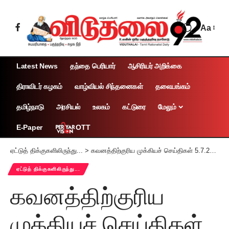
Aa
Latest News
தந்தை பெரியார்
ஆசிரியர் அறிக்கை
திராவிடர் கழகம்
வாழ்வியல் சிந்தனைகள்
தலையங்கம்
தமிழ்நாடு
அரசியல்
உலகம்
கட்டுரை
மேலும்
OTT
E-Paper
ஏட்டுத் திக்குகளிலிருந்து...
>
கவனத்திற்குரிய முக்கியச் செய்திகள் 5.7.2026
ஏட்டுத் திக்குகளிலிருந்து...
கவனத்திற்குரிய
முக்கியச் செய்திகள்