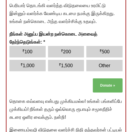
பெரியார் தொடங்கி வளர்த்த விடுதலையை உரமிட்டு
இன்னும் வளர்க்க வேண்டிய கடமை நமக்கு இருக்கிறது.
உங்கள் நன்கொடை அந்த வளர்ச்சிக்கு உதவும்.
நீங்கள் அனுப்ப இயன்ற நன்கொடை அளவைத்
தேர்ந்தெடுங்கள்:
*
₹
₹
₹
100
200
500
₹
₹
1,000
1,500
Other
Donate
»
தொகை எவ்வளவு என்பது முக்கியமல்ல! உங்கள் பங்களிப்பே
முக்கியம்! நீங்கள் தரும் ஒவ்வொரு ரூபாயும் சமூகநீதிச்
சுடரை ஒளிர வைக்கும். நன்றி!
இணையம்வழி விடுதலை வளர்ச்சி நிதி தந்தவர்கள் பட்டியல்