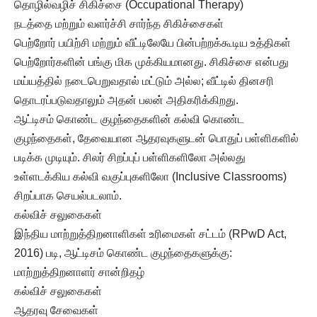
தொழில்வழிச் சிகிச்சை (Occupational Therapy)
நடத்தை மற்றும் வளர்ச்சி சார்ந்த சிகிச்சைகள்
பெற்றோர் பயிற்சி மற்றும் வீட்டிலேயே பின்பற்றக்கூடிய உத்திகள்
பெற்றோர்களின் பங்கு மிக முக்கியமானது. சிகிச்சை என்பது
மய்யத்தில் நடைபெறுவதால் மட்டும் அல்ல; வீட்டில் தினசரி
தொடரப்படுவதாலும் அதன் பலன் அதிகரிக்கிறது.
ஆட்டிசம் கொண்ட குழந்தைகளின் கல்வி கொண்ட
குழந்தைகள், தேவையான ஆதரவுகளுடன் பொதுப் பள்ளிகளில்
படிக்க முடியும். சிலர் சிறப்புப் பள்ளிகளிலோ அல்லது
உள்ளடக்கிய கல்வி வகுப்புகளிலோ (Inclusive Classrooms)
சிறப்பாக செயல்படலாம்.
கல்விச் சலுகைகள்
இந்திய மாற்றுத்திறனாளிகள் உரிமைகள் சட்டம் (RPwD Act,
2016) படி, ஆட்டிசம் கொண்ட குழந்தைகளுக்கு:
மாற்றுத்திறனாளர் சான்றிதழ்
கல்விச் சலுகைகள்
ஆதரவு சேவைகள்