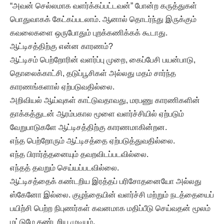
“அவன் செல்லமாக வளர்க்கப்பட்டவன்” போன்ற கருத்துகள்
பொதுவாகக் கேட்கப்படலாம். ஆனால் தொடர்ந்து இருக்கும்
கவலைகளை ஒருபோதும் புறக்கணிக்கக் கூடாது.
ஆட்டிசத்திற்கு என்ன காரணம்?
ஆட்டிசம் பெற்றோரின் வளர்ப்பு முறை, கைப்பேசி பயன்பாடு,
தொலைக்காட்சி, தடுப்பூசிகள் அல்லது மதம் சார்ந்த
காரணங்களால் ஏற்படுவதில்லை.
அறிவியல் ஆய்வுகள் காட்டுவதாவது, மரபணு காரணிகளின்
தாக்கத்துடன் ஆரம்பகால மூளை வளர்ச்சியில் ஏற்படும்
வேறுபாடுகளே ஆட்டிசத்திற்கு காரணமாகின்றன.
எந்த பெற்றோரும் ஆட்டிசத்தை ஏற்படுத்துவதில்லை.
எந்த பிரார்த்தனையும் தவறவிடப்படவில்லை.
எந்தத் தவறும் செய்யப்படவில்லை.
ஆட்டிசத்தைக் கண்டறிய இரத்தப் பரிசோதனையோ அல்லது
ஸ்கேனோ இல்லை. குழந்தையின் வளர்ச்சி மற்றும் நடத்தையைப்
பயிற்சி பெற்ற நிபுணர்கள் கவனமாக மதிப்பீடு செய்வதன் மூலம்
மட்டுமே கண்டறிய முடியும்.