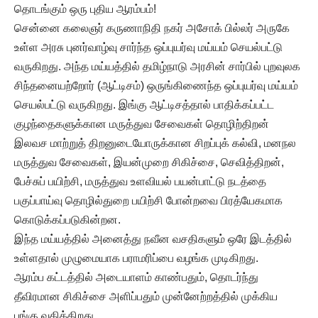
தொடங்கும் ஒரு புதிய ஆரம்பம்!
சென்னை கலைஞர் கருணாநிதி நகர் அசோக் பில்லர் அருகே
உள்ள அரசு புனர்வாழ்வு சார்ந்த ஒப்புயர்வு மய்யம் செயல்பட்டு
வருகிறது. அந்த மய்யத்தில் தமிழ்நாடு அரசின் சார்பில் புறவுலக
சிந்தனையற்றோர் (ஆட்டிசம்) ஒருங்கிணைந்த ஒப்புயர்வு மய்யம்
செயல்பட்டு வருகிறது. இங்கு ஆட்டிசத்தால் பாதிக்கப்பட்ட
குழந்தைகளுக்கான மருத்துவ சேவைகள் தொழிற்திறன்
இலவச மாற்றுத் திறனுடையோருக்கான சிறப்புக் கல்வி, மனநல
மருத்துவ சேவைகள், இயன்முறை சிகிச்சை, செவித்திறன்,
பேச்சுப் பயிற்சி, மருத்துவ உளவியல் பயன்பாட்டு நடத்தை
பகுப்பாய்வு தொழில்துறை பயிற்சி போன்றவை பிரத்யேகமாக
கொடுக்கப்படுகின்றன.
இந்த மய்யத்தில் அனைத்து நவீன வசதிகளும் ஒரே இடத்தில்
உள்ளதால் முழுமையாக பராமரிப்பை வழங்க முடிகிறது.
ஆரம்ப கட்டத்தில் அடையாளம் காண்பதும், தொடர்ந்து
தீவிரமான சிகிச்சை அளிப்பதும் முன்னேற்றத்தில் முக்கிய
பங்கு வகிக்கிறது.