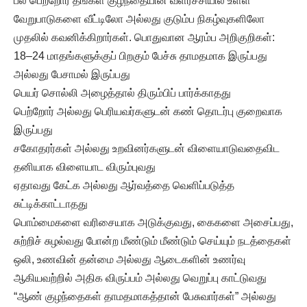
பல பெற்றோர் தங்கள் குழந்தையின் வளர்ச்சியில் உள்ள
வேறுபாடுகளை வீட்டிலோ அல்லது குடும்ப நிகழ்வுகளிலோ
முதலில் கவனிக்கிறார்கள். பொதுவான ஆரம்ப அறிகுறிகள்:
18–24 மாதங்களுக்குப் பிறகும் பேச்சு தாமதமாக இருப்பது
அல்லது பேசாமல் இருப்பது
பெயர் சொல்லி அழைத்தால் திரும்பிப் பார்க்காதது
பெற்றோர் அல்லது பெரியவர்களுடன் கண் தொடர்பு குறைவாக
இருப்பது
சகோதரர்கள் அல்லது உறவினர்களுடன் விளையாடுவதைவிட
தனியாக விளையாட விரும்புவது
ஏதாவது கேட்க அல்லது ஆர்வத்தை வெளிப்படுத்த
சுட்டிக்காட்டாதது
பொம்மைகளை வரிசையாக அடுக்குவது, கைகளை அசைப்பது,
சுற்றிச் சுழல்வது போன்ற மீண்டும் மீண்டும் செய்யும் நடத்தைகள்
ஒலி, உணவின் தன்மை அல்லது ஆடைகளின் உணர்வு
ஆகியவற்றில் அதிக விருப்பம் அல்லது வெறுப்பு காட்டுவது
“ஆண் குழந்தைகள் தாமதமாகத்தான் பேசுவார்கள்” அல்லது