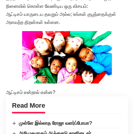
நினைவில் கொள்ள வேண்டிய ஒரு விசயம்:
ஆட்டிசம் யாருடைய தவறும் அல்ல; உங்கள் குழந்தைக்குள்
அளவற்ற திறன்கள் உள்ளன.
ஆட்டிசம் என்றால் என்ன?
Read More
முள்ளே இல்லாத ரோஜா வளர்ப்போமா?
அறிமுகமாகும் ஆக்சைடு சானிடைசர்