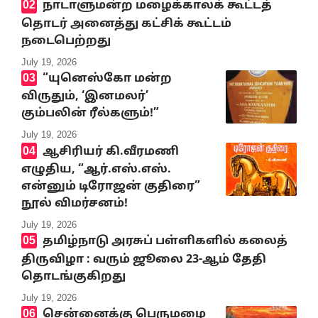
நாடாளுமன்ற மழைக்காலக் கூட்டத்
தொடர் அனைத்து கட்சிக் கூட்டம்
நடைபெற்றது
July 19, 2026
“யுனெஸ்கோ மன்ற
விருதும், ‘இனமலர்’
கும்பலின் ரீல்களும்!”
July 19, 2026
ஆசிரியர் கி.வீரமணி
எழுதிய, “ஆர்.எஸ்.எஸ்.
என்னும் டிரோஜன் குதிரை”
நூல் விமர்சனம்!
July 19, 2026
தமிழ்நாடு அரசுப் பள்ளிகளில் கலைத்
திருவிழா : வரும் ஜூலை 23-ஆம் தேதி
தொடங்குகிறது
July 19, 2026
சென்னைக்கு பெருமழை