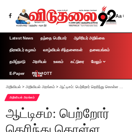
Aa
Latest News
தந்தை பெரியார்
ஆசிரியர் அறிக்கை
திராவிடர் கழகம்
வாழ்வியல் சிந்தனைகள்
தலையங்கம்
தமிழ்நாடு
அரசியல்
உலகம்
கட்டுரை
மேலும்
OTT
E-Paper
அறிவியல்
>
அறிவியல் அரங்கம்
>
ஆட்டிசம்: பெற்றோர் தெரிந்து கொள்ள வேண்டியவை!
அறிவியல் அரங்கம்
ஆட்டிசம்: பெற்றோர்
தெரிந்து கொள்ள