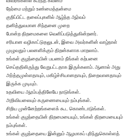
விவரங்களில் கூர்ந்த கவனம்
நேர்மை மற்றும் உண்மைத்தன்மை
குறிப்பிட்ட தலைப்புகளில் ஆழ்ந்த ஆர்வம்
தனித்துவமான சிந்தனை முறை
போன்ற திறமைகளை வெளிப்படுத்துகின்றனர்.
சரியான வழிகாட்டுதலுடன், இவை அவர்களின் வாழ்நாள்
முழுவதும் பலனளிக்கும் திறன்களாக மாறலாம்.
உங்கள் குழந்தையின் பயணம் நீங்கள் கற்பனை
செய்ததிலிருந்து வேறுபட்டதாக இருக்கலாம். ஆனால் அது
அர்த்தமுள்ளதாயும், மகிழ்ச்சியானதாயும், நிறைவானதாயும்
இருக்க முடியும்.
உதவியை ஆரம்பத்திலேயே நாடுங்கள்.
அறிவியலையும் கருணையையும் நம்புங்கள்.
சிறிய முன்னேற்றங்களைக் கூட கொண்டாடுங்கள்.
உங்கள் குழந்தையின் திறமையையும், உங்கள் திறமையையும்
நம்புங்கள்.
உங்கள் குழந்தையை இன்னும் ஆழமாகப் புரிந்துகொள்ளத்