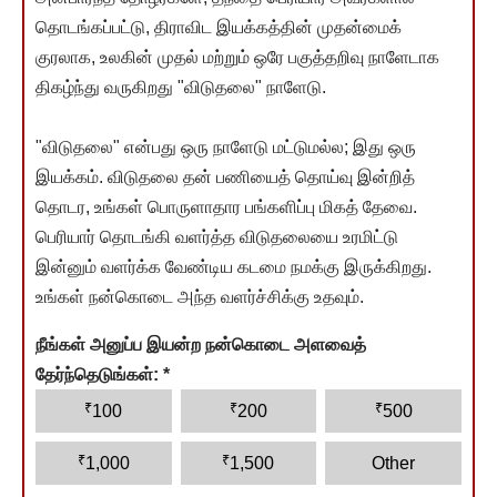
தொடங்கப்பட்டு, திராவிட இயக்கத்தின் முதன்மைக்
குரலாக, உலகின் முதல் மற்றும் ஒரே பகுத்தறிவு நாளேடாக
திகழ்ந்து வருகிறது "விடுதலை" நாளேடு.
"விடுதலை" என்பது ஒரு நாளேடு மட்டுமல்ல; இது ஒரு
இயக்கம். விடுதலை தன் பணியைத் தொய்வு இன்றித்
தொடர, உங்கள் பொருளாதார பங்களிப்பு மிகத் தேவை.
பெரியார் தொடங்கி வளர்த்த விடுதலையை உரமிட்டு
இன்னும் வளர்க்க வேண்டிய கடமை நமக்கு இருக்கிறது.
உங்கள் நன்கொடை அந்த வளர்ச்சிக்கு உதவும்.
நீங்கள் அனுப்ப இயன்ற நன்கொடை அளவைத்
தேர்ந்தெடுங்கள்:
*
₹
₹
₹
100
200
500
₹
₹
1,000
1,500
Other