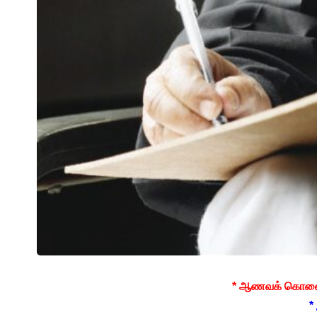
* ஆணவக் கொலைக
*