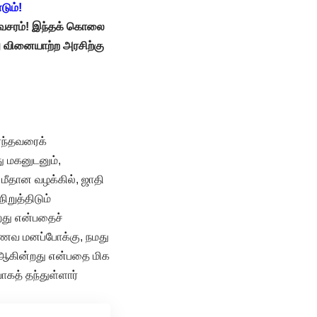
டும்!
சரம்
!
இந்தக்
கொலை
ு
வினையாற்ற
அரசிற்கு
்ந்தவரைக்
ு மகனுடனும்,
ீதான வழக்கில், ஜாதி
ிறுத்திடும்
ிறது என்பதைச்
ி ஆணவ மனப்போக்கு, நமது
ாக ஆகின்றது என்பதை மிக
ாகத் தந்துள்ளார்