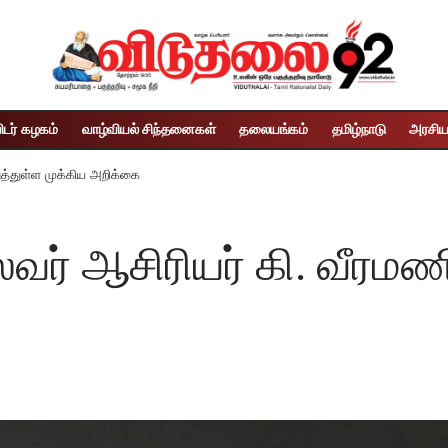
ிடர் கழகம்
வாழ்வியல் சிந்தனைகள்
தலையங்கம்
தமிழ்நாடு
அரசிய
ுத்துள்ள முக்கிய அறிக்கை
வர் ஆசிரியர் கி. வீரமண