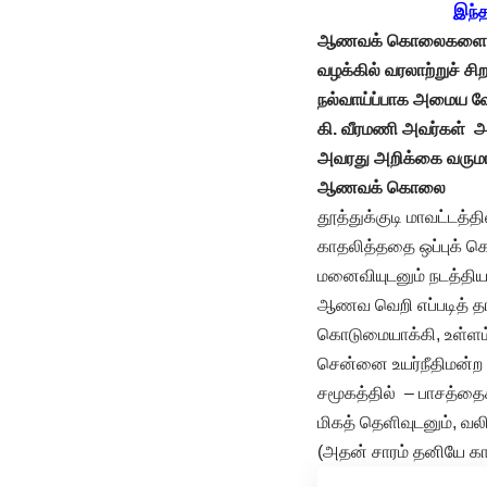
இந்த
ஆணவக்
கொலைகளைச
வழக்கில்
வரலாற்றுச்
சிற
நல்வாய்ப்பாக
அமைய
வ
கி
.
வீரமணி
அவர்கள்
அ
அவரது
அறிக்கை
வரும
ஆணவக் கொலை
தூத்துக்குடி மாவட்டத்
காதலித்ததை ஒப்புக் 
மனைவியுடனும் நடத்தி
ஆணவ வெறி எப்படித் தாய
கொடுமையாக்கி, உள்ளம்
சென்னை உயர்நீதிமன்ற நீ
சமூகத்தில் – பாசத்தைக
மிகத் தெளிவுடனும், வல
(அதன் சாரம் தனியே க