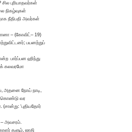
? சில புரியாதவர்கள்
ை நிகழ்வுகள்
க நீதிபதி அவர்கள்
ோனா – (கோவிட்– 19)
்றுவிட்டனர்; பயனற்றுப்
ன்ற பார்ப்பன ஹிந்து
ிக் கலவரமோ
ல், அதனை நோய் நாடி,
க் கொண்டு வர
(சான்று: ‘புதியதோர்
– அவசரம்.
காளர் களும், ஜாதி