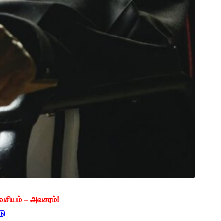
சியம் – அவசரம்!
டு