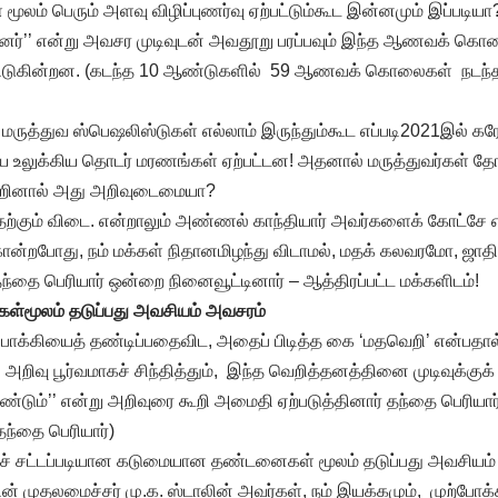
ள் மூலம் பெரும் அளவு விழிப்புணர்வு ஏற்பட்டும்கூட இன்னமும் இப்படியா
்டனர்’’ என்று அவசர முடிவுடன் அவதூறு பரப்பவும் இந்த ஆணவக் கொல
ுகின்றன. (கடந்த 10 ஆண்டுகளில் 59 ஆணவக் கொலைகள் நடந்தா
, மருத்துவ ஸ்பெஷலிஸ்டுகள் எல்லாம் இருந்தும்கூட எப்படி2021இல் கர
ே உலுக்கிய தொடர் மரணங்கள் ஏற்பட்டன! அதனால் மருத்துவர்கள் தோற
 கூறினால் அது அறிவுடைமையா?
்கும் விடை. என்றாலும் அண்ணல் காந்தியார் அவர்களைக் கோட்சே எ
ான்றபோது, நம் மக்கள் நிதானமிழந்து விடாமல், மதக் கலவரமோ, ஜாத
தந்தை பெரியார் ஒன்றை நினைவூட்டினார் – ஆத்திரப்பட்ட மக்களிடம்!
மூலம் தடுப்பது அவசியம் அவசரம்
 துப்பாக்கியைத் தண்டிப்பதைவிட, அதைப் பிடித்த கை ‘மதவெறி’ என்பதா
க அறிவு பூர்வமாகச் சிந்தித்தும், இந்த வெறித்தனத்தினை முடிவுக்கு
ும்’’ என்று அறிவுரை கூறி அமைதி ஏற்படுத்தினார் தந்தை பெரியார். 
தந்தை பெரியார்)
ட்டப்படியான கடுமையான தண்டனைகள் மூலம் தடுப்பது அவசியம் 
ின் முதலமைச்சர் மு.க. ஸ்டாலின் அவர்கள், நம் இயக்கமும், முற்போக்