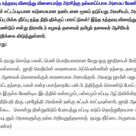
 உத்தரவு விரைந்து வினையாற்ற அரசிற்கு நல்வாய்ப்பாக அமைய வேண்
்
சட்டப்படியான
கடுமையான
தண்டனை
மூலம்
தடுப்பது
அவசியம்
,
அவ
ப்பு
மிக்க
தீர்ப்பு
தந்த
நீதிபதிக்குப்
பாராட்டுகள்
!
இந்த
உத்தரவு
விரைந்த
ேண்டும்
என்று
திராவிடர்
கழகத்
தலைவர்
தமிழர்
தலைவர்
ஆசிரியர்
றிக்கை
விடுத்துள்ளார்
.
ாறு
:
தில் தமது சொந்த மகள், மென் பொறியாளரான வேறு ஒரு ஜாதியைச் சேர
கொள்ளாமல், ஜாதி வெறியின் காரணமாக அப்பெண்ணின் தந்தை, தனத
ய ஆணவக் கொலைக்குக் காரணமாக அமைந்தார். அவரது ஜாமீன் மனு ம
், தந்தை, மகள் என்ற பாசத்தையே பலி பீடத்திற்குக் கொண்டு போய் ந
 இருக்க வேண்டிய இடத்தில் கள்ளமும், பள்ளமும் எப்படி ஆட்டுவிக்க
திபதி திரு. புகழேந்தி அவர்கள் நன்கு சுட்டிக் காட்டியுள்ளார். ஜாத
்கூட கொன்று தின்றுவிடும் பேராபத்து எப்படி கடும் தொற்றுநோய
ியுடனும் அரசுகளுக்கு நல்ல அறிவுறுத்தலாகத் தமது தீர்ப்பை அருமைய
ாண்க)