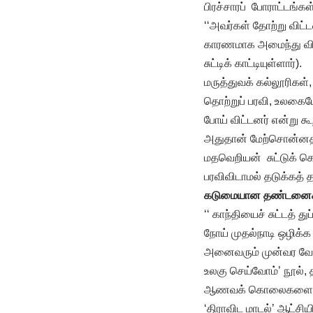
பிரச்சாரப் போராட்டங்க
‘‘அவர்கள் தோற்று விட
காரணமாக அமைந்து விட
சுட்டிக் காட்டியுள்ளார்).
மருத்துவக் கல்லூரிகள்
தொற்றுப் பரவி, உலகைய
போய் விட்டனர் என்று
அதுதான் மேற்சொன்னதற
மதவெறியன் சுட்டுக் கெ
பரவிவிடாமல் தடுக்கத் 
கடுமையான தண்டனைகள்
‘‘ காந்தியைச் சுட்டத்
நோய் முதல்நாடி ஒழிக்
அனைவரும் முன்வர வேண்ட
உலகு செய்வோம்’ நூல், 
ஆணவக் கொலைகளைச் ச
‘திராவிட மாடல்’ ஆட்சிய