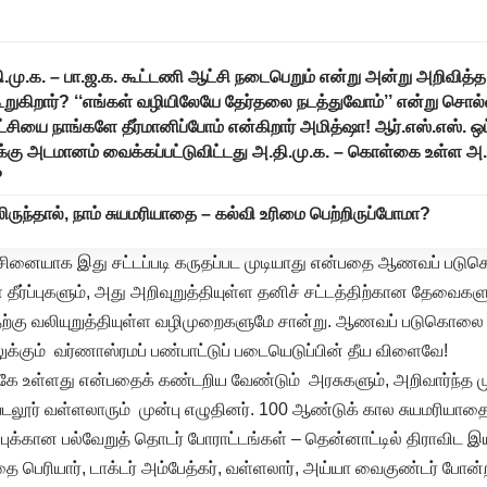
.தி.மு.க. – பா.ஜ.க. கூட்டணி ஆட்சி நடைபெறும் என்று அன்று அறிவித்
ுகிறார்? ‘‘எங்கள் வழியிலேயே தேர்தலை நடத்துவோம்’’ என்று சொல்லி
 ஆட்சியை நாங்களே தீர்மானிப்போம் என்கிறார் அமித்ஷா! ஆர்.எஸ்.எஸ். ஒ
ுக்கு அடமானம் வைக்கப்பட்டுவிட்டது அ.தி.மு.க. – கொள்கை உள்ள அ.
?
ிருந்தால், நாம் சுயமரியாதை – கல்வி உரிமை பெற்றிருப்போமா?
பிரச்சினையாக இது சட்டப்படி கருதப்பட முடியாது என்பதை ஆணவப் படு
்ள தீர்ப்புகளும், அது அறிவுறுத்தியுள்ள தனிச் சட்டத்திற்கான தேவை
்கு வலியுறுத்தியுள்ள வழிமுறைகளுமே சான்று. ஆணவப் படுகொலை 
க்கும் வர்ணாஸ்ரமப் பண்பாட்டுப் படையெடுப்பின் தீய விளைவே!
கே உள்ளது என்பதைக் கண்டறிய வேண்டும் அரசுகளும், அறிவார்ந்த மு
, வடலூர் வள்ளலாரும் முன்பு எழுதினர். 100 ஆண்டுக் கால சுயமரியாத
புக்கான பல்வேறுத் தொடர் போராட்டங்கள் – தென்னாட்டில் திராவிட இ
தை பெரியார், டாக்டர் அம்பேத்கர், வள்ளலார், அய்யா வைகுண்டர் போன்