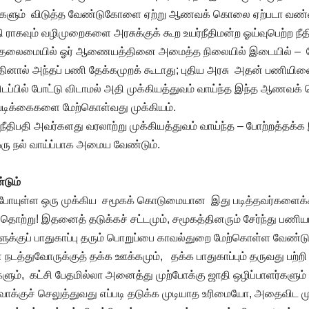
ளர்களும் விடுத்த வேண்டுகோளை ஏற்று ஆணவக் கொலை ஏற்படா வண்
ராகவும் வழிமுறைகளை அரசுக்குக் கூற உயர்நீதிமன்ற ஓய்வுபெற்ற நீதிப
 தலைமையில் ஓர் ஆணையத்தினை அமைத்த நிலையில் இடையில் – தேர்
்தினால் அந்தப் பணி தேக்கமுறக் கூடாது; புதிய அரசு அதன் பணியினை
டப்பில் போட்டு விடாமல் அதி முக்கியத்துவம் வாய்ந்த இந்த ஆணவக் 
வடிக்கைகளை மேற்கொள்வது முக்கியம்.
ீதிபதி அவர்களது வரலாற்று முக்கியத்துவம் வாய்ந்த – போற்றத்தக்க 
ரு நல் வாய்ப்பாக அமைய வேண்டும்.
்டும்
ப் போயுள்ள ஒரு முக்கிய சமூகக் கொடுமையான இது படித்தவர்களை
 தொற்று! இதனைத் தடுக்கச் சட்டமும், சமூகத்தினரும் சேர்ந்து பணிய
ுக்குப் பாதுகாப்பு தரும் பொறுப்பை காவல்துறை மேற்கொள்ள வேண்ட
னை நடத்துவோருக்குத் தக்க ஊக்கமும், தக்க பாதுகாப்பும் தருவது பற்றி
ும், கட்சி பேதமில்லா அனைத்து முற்போக்கு ஜாதி ஒழிப்பாளர்களும்
்குச் செலுத்துவது எப்படி தடுக்க முடியாத உரிமையோ, அதைவிட முக