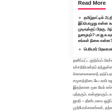
Read More
தமிழ்நாட்டில் அ
இப்பொழுது என்ன கூற
முடிவுக்குப் பிறகு,
நுழையும்? பா.ஜ.க.வ
உங்கள் நிலை என்ன
பெரியார் பிறவாமல
தனிப்பட்ட குடும்பப் 
உச்சநீதிமன்றம் தந்துள
கொலைகளைத் தடுப்பதற
சமூகத்திடையே பரவி உலு
இதற்கான மூல வேர் எங்
புத்தரும், வள்ளுவரும்
ஜாதி – தீண்டாமை ஒழிப்
முற்போக்காளர்கள், தந்