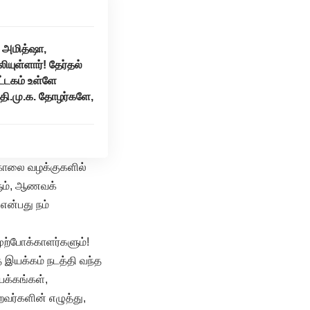
த அமித்ஷா,
யுள்ளார்! தேர்தல்
ட்டகம் உள்ளே
தி.மு.க. தோழர்களே,
கொலை வழக்குகளில்
களும், ஆணவக்
என்பது நம்
ற்போக்காளர்களும்!
ை இயக்கம் நடத்தி வந்த
யக்கங்கள்,
றவர்களின் எழுத்து,