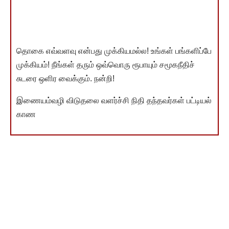
தொகை எவ்வளவு என்பது முக்கியமல்ல! உங்கள் பங்களிப்பே
முக்கியம்! நீங்கள் தரும் ஒவ்வொரு ரூபாயும் சமூகநீதிச்
சுடரை ஒளிர வைக்கும். நன்றி!
இணையம்வழி விடுதலை வளர்ச்சி நிதி தந்தவர்கள் பட்டியல்
காண
You Might Also Like
நம் இனமானப் பேராசிரியர் என்றும் நம் நெஞ்சத்து ஊக்க
மாத்திரை – வாழ்க! வாழ்கவே!!
உயர்நீதிமன்றத்தில் மன்னிப்பு கோரினார் இபிஎஸ்
நாங்கள் ஆட்சிக்கு வந்தால் தமிழ்நாடு மீனவர்கள் ‘‘சொர்க்க