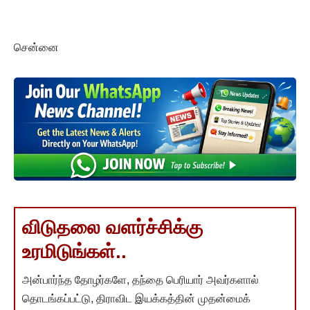
சென்னை
விடுதலை வளர்ச்சிக்கு
உரமிடுங்கள்..
அன்பார்ந்த தோழர்களே, தந்தை பெரியார் அவர்களால்
தொடங்கப்பட்டு, திராவிட இயக்கத்தின் முதன்மைக்