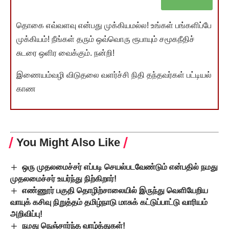
தொகை எவ்வளவு என்பது முக்கியமல்ல! உங்கள் பங்களிப்பே
முக்கியம்! நீங்கள் தரும் ஒவ்வொரு ரூபாயும் சமூகநீதிச்
சுடரை ஒளிர வைக்கும். நன்றி!
இணையம்வழி விடுதலை வளர்ச்சி நிதி தந்தவர்கள் பட்டியல்
காண
You Might Also Like
ஒரு முதலமைச்சர் எப்படி செயல்படவேண்டும் என்பதில் நமது
முதலமைச்சர் உயர்ந்து நிற்கிறார்!
எண்ணூர் பகுதி தொழிற்சாலையில் இருந்து வெளியேறிய
வாயுக் கசிவு நிறுத்தம் தமிழ்நாடு மாசுக் கட்டுப்பாட்டு வாரியம்
அறிவிப்பு!
நமது நெஞ்சார்ந்த வாழ்த்துகள்!