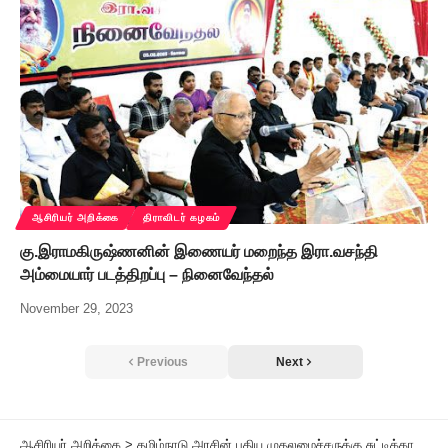
ஆசிரியர் அறிக்கை
திராவிடர் கழகம்
கு.இராமகிருஷ்ணனின் இணையர் மறைந்த இரா.வசந்தி
அம்மையார் படத்திறப்பு – நினைவேந்தல்
November 29, 2023
Previous
Next
ஆசிரியர் அறிக்கை
>
தமிழ்நாடு அரசின் புதிய முதலமைச்சருக்கு சுட்டிக்காட்டுகிறோம்!