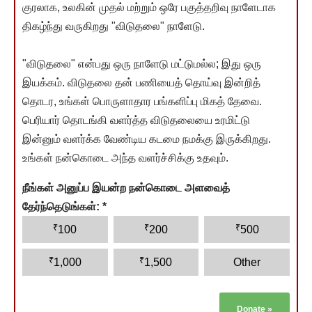
குரலாக, உலகின் முதல் மற்றும் ஒரே பகுத்தறிவு நாளேடாக
திகழ்ந்து வருகிறது "விடுதலை" நாளேடு.
"விடுதலை" என்பது ஒரு நாளேடு மட்டுமல்ல; இது ஒரு
இயக்கம். விடுதலை தன் பணியைத் தொய்வு இன்றித்
தொடர, உங்கள் பொருளாதார பங்களிப்பு மிகத் தேவை.
பெரியார் தொடங்கி வளர்த்த விடுதலையை உரமிட்டு
இன்னும் வளர்க்க வேண்டிய கடமை நமக்கு இருக்கிறது.
உங்கள் நன்கொடை அந்த வளர்ச்சிக்கு உதவும்.
நீங்கள் அனுப்ப இயன்ற நன்கொடை அளவைத்
தேர்ந்தெடுங்கள்:
*
₹
₹
₹
100
200
500
₹
₹
1,000
1,500
Other
Donate
»