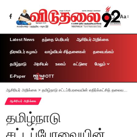
Aa
Latest News
தந்தை பெரியார்
ஆசிரியர் அறிக்கை
திராவிடர் கழகம்
வாழ்வியல் சிந்தனைகள்
தலையங்கம்
தமிழ்நாடு
அரசியல்
உலகம்
கட்டுரை
மேலும்
OTT
E-Paper
ஆசிரியர் அறிக்கை
>
தமிழ்நாடு சட்டப்பேரவையின் எதிர்க்கட்சித் தலைவராக உதயநிதி ஸ்டாலின்! தமிழர் தலைவர் ஆசிரியர் கி.வீரமணி வரவேற்பு
ஆசிரியர் அறிக்கை
தமிழ்நாடு
சட்டப்பேரவையின்