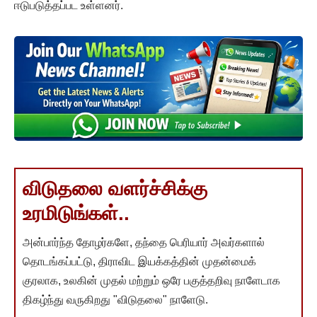
ஈடுபடுத்தப்பட உள்ளனர்.
விடுதலை வளர்ச்சிக்கு
உரமிடுங்கள்..
அன்பார்ந்த தோழர்களே, தந்தை பெரியார் அவர்களால்
தொடங்கப்பட்டு, திராவிட இயக்கத்தின் முதன்மைக்
குரலாக, உலகின் முதல் மற்றும் ஒரே பகுத்தறிவு நாளேடாக
திகழ்ந்து வருகிறது "விடுதலை" நாளேடு.