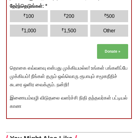
தேர்ந்தெடுங்கள்:
*
₹
₹
₹
100
200
500
₹
₹
1,000
1,500
Other
Donate
»
தொகை எவ்வளவு என்பது முக்கியமல்ல! உங்கள் பங்களிப்பே
முக்கியம்! நீங்கள் தரும் ஒவ்வொரு ரூபாயும் சமூகநீதிச்
சுடரை ஒளிர வைக்கும். நன்றி!
இணையம்வழி விடுதலை வளர்ச்சி நிதி தந்தவர்கள் பட்டியல்
காண