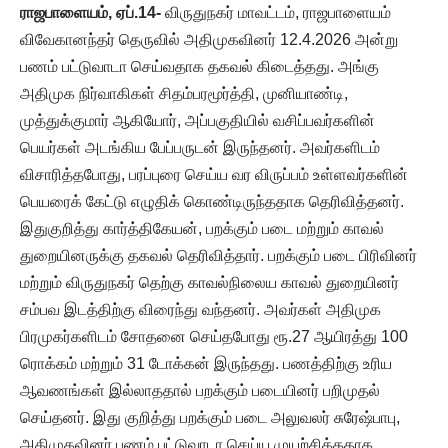
ராஜபாளையம்,
ஏப்.14-
விருதுநகர் மாவட்டம், ராஜபாளையம்
விவேகானந்தர் தெருவில் அதிமுகவினர் 12.4.2026 அன்று
பணம் பட்டுவாடா செய்வதாக தகவல் கிடைத்தது. அங்கு
அதிமுக நிர்வாகிகள் சிதம்பரமூர்த்தி, முனியாண்டி,
முத்துக்குமார் ஆகியோர், அப்பகுதியில் வசிப்பவர்களின்
பெயர்கள் அடங்கிய பேப்பருடன் இருந்தனர். அவர்களிடம்
விசாரித்தபோது, பரப்புரை செய்ய வர விருப்பம் உள்ளவர்களின்
பெயரைக் கேட்டு எழுதிக் கொண்டிருந்ததாக தெரிவித்தனர்.
இதுகுறித்து கார்த்திகேயன், பறக்கும் படை மற்றும் காவல்
துறையினருக்கு தகவல் தெரிவித்தார். பறக்கும் படை பிரிவினர்
மற்றும் விருதுநகர் தெற்கு காவல்நிலைய காவல் துறையினர்
சம்பவ இடத்திற்கு விரைந்து வந்தனர். அவர்கள் அதிமுக
பிரமுகர்களிடம் சோதனை செய்தபோது ரூ.27 ஆயிரத்து 100
ரொக்கம் மற்றும் 31 டோக்கன் இருந்தது. பணத்திற்கு உரிய
ஆவணங்கள் இல்லாததால் பறக்கும் படையினர் பறிமுதல்
செய்தனர். இது குறித்து பறக்கும் படை அலுவலர் சுரேஷ்பாபு,
அதிமுகவினர் பணம் பட்டுவாடா செய்ய முயற்சித்ததாக