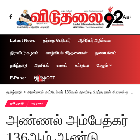
Aa
Latest News
தந்தை பெரியார்
ஆசிரியர் அறிக்கை
திராவிடர் கழகம்
வாழ்வியல் சிந்தனைகள்
தலையங்கம்
தமிழ்நாடு
அரசியல்
உலகம்
கட்டுரை
மேலும்
OTT
E-Paper
தமிழ்நாடு
>
அண்ணல் அம்பேத்கர் 136ஆம் ஆண்டு பிறந்த நாள் சிலைக்கு மாலை அணிவித்து உறுதிமொழி ஏற்பு!
தமிழ்நாடு
மற்றவை
அண்ணல் அம்பேத்கர்
136ஆம் ஆண்டு