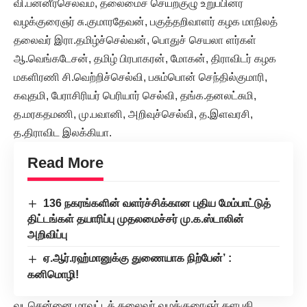
வி.பன்னீர்செல்வம், தலைமைச் செயற்குழு உறுப்பினர்
வழக்குரைஞர் சு.குமாரதேவன், பகுத்தறிவாளர் கழக மாநிலத்
தலைவர் இரா.தமிழ்ச்செல்வன், பொதுச் செயலா ளர்கள்
ஆ.வெங்கடேசன், தமிழ் பிரபாகரன், மோகன், திராவிடர் கழக
மகளிரணி சி.வெற்றிச்செல்வி, பசும்பொன் செந்தில்குமாரி,
கவுதமி, பேராசிரியர் பெரியார் செல்வி, தங்க.தனலட்சுமி,
த.மரகதமணி, மு.பவானி, அறிவுச்செல்வி, த.இளவரசி,
த.திராவிட இலக்கியா.
Read More
136 நகரங்களின் வளர்ச்சிக்கான புதிய மேம்பாட்டுத்
திட்டங்கள் தயாரிப்பு முதலமைச்சர் மு.க.ஸ்டாலின்
அறிவிப்பு
ஏ.ஆர்.ரஹ்மானுக்கு துணையாக நிற்பேன்’ :
கனிமொழி!
வடசென்னை மாவட்டத் தலைவர் வழக்குரைஞர் தளபதி