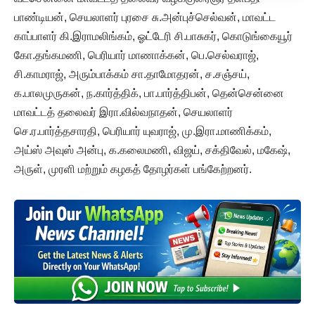
பாண்டியன், செயலாளர் புரசை சு.அன்புச்செல்வன், மாவட்ட
காப்பாளர் கி.இராமலிங்கம், ஓட்டேரி சி.பாசுகர், கொடுங்கையூர்
கோ.தங்கமணி, பெரியார் மாணாக்கன், பெ.செல்வராஜ்,
சி.காமராஜ், அரும்பாக்கம் சா.தாமோதரன், ச.சஞ்சய்,
க.பாலமுருகன், ந.கார்த்திக், பா.பார்த்திபன், தென்சென்னை
மாவட்டத் தலைவர் இரா.வில்வநாதன், செயலாளர்
செ.ர.பார்த்தசாரதி, பெரியார் யுவராஜ், மு.இரா.மாணிக்கம்,
அய்ஸ் அவுஸ் அன்பு, க.கலைமணி, விஜய், சக்திவேல், மகேஷ்,
அருள், முரளி மற்றும் கழகத் தோழர்கள் பங்கேற்றனர்.