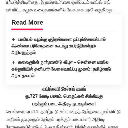
ஏற்படுத்தியுள்ளது. இதுதொடர்பான ஒளிப்படம் வாட்ஸ் அப்
உள்ளிட்ட சமூக வலைதளங்களில் வேகமாக பரவி வருகிறது.
Read More
பாலியல் வழக்கு குற்றங்களை ஒப்புக்கொண்டால்
ஆண்மை பரிசோதனை கூடாது உயர்நீதிமன்றம்
அறிவுறுத்தல்
கலைஞரின் நூற்றாண்டு விழா – சென்னை மாநில
கல்லூரியில் தனியார் வேலைவாய்ப்பு முகாம்: தமிழ்நாடு
அரசு தகவல்
தமிழ்நாடு
தேர்தல்
களம்
ரூ.727
கோடி
பணம்,
பொருட்கள்
சிக்கியது
பறக்கும்
படை
அதிரடி
நடவடிக்கை
!
சென்னை, ஏப்.14- தமிழ்நாடு சட்டமன்றத் தேர்தலை முன்னிட்டு
மாநிலம் முழுவதும் தேர்தல் பறக்கும் படையினர் அதிரடி
சோதனையில் ஈடுபட்டு வருகின்றனர். இதில் கணக்கில் வராத