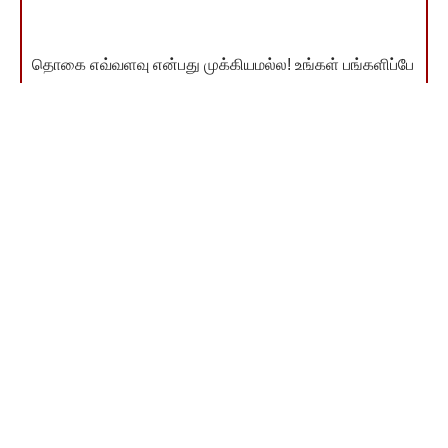
தொகை எவ்வளவு என்பது முக்கியமல்ல! உங்கள் பங்களிப்பே
முக்கியம்! நீங்கள் தரும் ஒவ்வொரு ரூபாயும் சமூகநீதிச்
சுடரை ஒளிர வைக்கும். நன்றி!
இணையம்வழி விடுதலை வளர்ச்சி நிதி தந்தவர்கள் பட்டியல்
காண
You Might Also Like
இனமலரே, முகத்தை எங்கே வைப்பாய்?
கள்ளக்குறிச்சியில் ரயில் நிலையம் அமைக்க நடவடிக்கை
தேர்தல் பரப்புரையில் முதலமைச்சர் மு.க.ஸ்டாலின் உறுதி
சமத்துவம் அடையும்வரை சலுகைகள் தேவைதான்
அமைச்சர் க.பொன்முடி