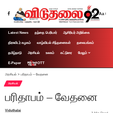
Aa
Latest News
தந்தை பெரியார்
ஆசிரியர் அறிக்கை
திராவிடர் கழகம்
வாழ்வியல் சிந்தனைகள்
தலையங்கம்
தமிழ்நாடு
அரசியல்
உலகம்
கட்டுரை
மேலும்
OTT
E-Paper
அரசியல்
>
பரிதாபம் – வேதனை
அரசியல்
பரிதாபம் – வேதனை
Viduthalai