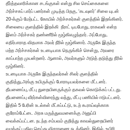
தீர்த்தவாரிக்கான சடங்குகள் என்று சில செய்கைகளை
அர்ச்சகப் பார்ப் பனர்கள் முடித்த பிறகு, ‘கடவுளர்’ சிலை யுடன்
20-க்கும் மேற்பட்ட கோயில் அர்ச்சகர்கள் குளத்தில் இறங்கினர்.
சிலையை குளத்தில் இறக்கி நீராட் டியபோது, ராகவன் என்ற
இளம் அர்ச்சகர் தண்ணீரில் மூழ்கிஎழுந்தார். அப்போது,
எதிர்பாராத விதமாக அவர் நீரில் மூழ்கினார். அருகே இருந்த
மற்ற அர்ச்சகர்கள் உடனடியாக நெருங்கிச் சென்று, அவரை
காப்பாற்ற முயன்றனர். ஆனால், அவர்களும் அடுத் தடுத்து நீரில்
மூழ்கினர்.
உடனடியாக அருகே இருந்தவர்கள் சிலர் குளத்தில்
குதித்து,அங்கு உயிருக்குப் போராடியவர்களை மீட்டனர்.
தீயணைப்பு, மீட்பு துறையினருக்கும் தகவல் கொடுக்கப் பட்டது.
தீயணைப்பு வீரர்கள்விரைந்து வந்து, மீட்பு பணியில் ஈடுபட்டனர்.
இதில் 5 பேரின் உடல்கள் மீட்கப்பட்டு, உடற் கூராய்வுக்காக
குரோம்பேட்டை அரசு மருத்துவமனைக்கு அனுப்பி
வைக்கப்பட்டன. நடந்த சம்பவம் குறித்து காவல்துறையினர்
வழக்குப் பதிவு செய்து விசாரணை நடத்தினர். இதில், உயிரி