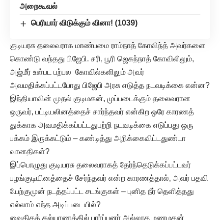
அறைகூவல்
பெரியார் விடுக்கும் வினா! (1039)
குடியரசு தலைவராக மாண்பமை ராம்நாத் கோவிந்த் அவர்களை
கொண்டு வந்தது பிஜேபி. சரி, பூரி ஜெகந்நாத் கோவிலிலும்,
அஜ்மீர் உள்பட பற்பல கோவில்களிலும் அவர்
அவமதிக்கப்பட்டபோது பிஜேபி அரசு எடுத்த நடவடிக்கை என்ன?
இந்தியாவின் முதல் குடிமகன், முப்படைக்கும் தலைவரான
ஒருவர், பட்டியலினத்தைச் சார்ந்தவர் என்கிற ஒரே காரணத்
துக்காக அவமதிக்கப்பட்டதுபற்றி நடவடிக்கை எடுப்பது ஒரு
பக்கம் இருக்கட்டும் – கண்டித்து அறிக்கைவிட்டதுண்டா
வானதிகள்?
இப்பொழுது குடியரசு தலைவராகத் தேர்ந்தெடுக்கப்பட்டவர்
பழங்குடியினத்தைச் சேர்ந்தவர் என்ற காரணத்தால், அவர் பதவி
யேற்குமுன் நடத்தப்பட்ட சடங்குகள் – புனித நீர் தெளித்தது
எல்லாம் எந்த அடிப்படையில்?
வைதிகக் கல்யாணத்தில் பார்ப்பனர் அல்லாத மணமகன்