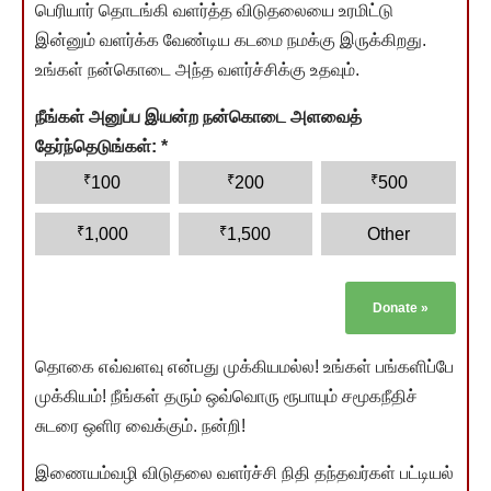
பெரியார் தொடங்கி வளர்த்த விடுதலையை உரமிட்டு
இன்னும் வளர்க்க வேண்டிய கடமை நமக்கு இருக்கிறது.
உங்கள் நன்கொடை அந்த வளர்ச்சிக்கு உதவும்.
நீங்கள் அனுப்ப இயன்ற நன்கொடை அளவைத்
தேர்ந்தெடுங்கள்:
*
₹
₹
₹
100
200
500
₹
₹
1,000
1,500
Other
Donate
»
தொகை எவ்வளவு என்பது முக்கியமல்ல! உங்கள் பங்களிப்பே
முக்கியம்! நீங்கள் தரும் ஒவ்வொரு ரூபாயும் சமூகநீதிச்
சுடரை ஒளிர வைக்கும். நன்றி!
இணையம்வழி விடுதலை வளர்ச்சி நிதி தந்தவர்கள் பட்டியல்