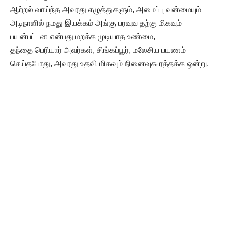
ஆற்றல் வாய்ந்த அவரது எழுத்துகளும், அமைப்பு வன்மையும்
அடிநாளில் நமது இயக்கம் அங்கு பரவுவ தற்கு மிகவும்
பயன்பட்டன என்பது மறக்க முடியாத உண்மை,
தந்தை பெரியார் அவர்கள், சிங்கப்பூர், மலேசிய பயணம்
செய்தபோது, அவரது உதவி மிகவும் நினைவுகூரத்தக்க ஒன்று.
தமிழ்நாட்டுத் தலைவர்கள், பெருமக்கள் எவர் சென்றாலும்
வரவேற்று உபசரிக்கும் சீரிய பண்பாளர் அவர்! உழைப்பால் உயர்ந்த
உத்தமர் அவர்!