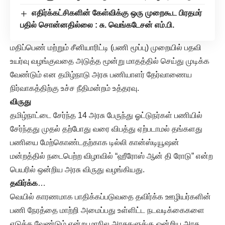
எதிர்க்கட்சிகளின் கேள்விக்கு ஒரு முறைகூட பிரதமர்
பதில் சொன்னதில்லை : சு. வெங்கடேசன் எம்.பி.
மதிப்பெண் மற்றும் சீனியாரிட்டி (பணி மூப்பு) முறையில் பதவி
உயர்வு வழங்குவதை அடுத்த மூன்று மாதத்தில் செய்து முடிக்க
வேண்டும் என தமிழ்நாடு அரசு பணியாளர் தேர்வாணைய
நிர்வாகத்திற்கு உச்ச நீதிமன்றம் உத்தரவு.
விருது
தமிழ்நாட்டை சேர்ந்த 14 அரசு பேருந்து ஓட்டுநர்கள் பணியில்
சேர்ந்தது முதல் தற்போது வரை விபத்து ஏற்படாமல் தங்களது
பணியை மேற்கொண்டதற்காக டில்லி கான்ஸ்டியூஷன்
மன்றத்தில் நடைபெற்ற விழாவில் “ஹீரோஸ் ஆன் தி ரோடு” என்ற
பெயரில் ஒன்றிய அரசு விருது வழங்கியது.
தவிர்க்க
…
வெயில் காரணமாக பாதிக்கப்படுவதை தவிர்க்க ஊழியர்களின்
பணி நேரத்தை மாற்றி அமைப்பது உள்ளிட்ட நடவடிக்கைகளை
எடுக்க வேண்டும் என்று மாநில அரசுகளுக்கு ஒன்றிய அரசு