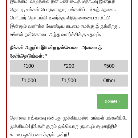
இயக்கம். விடுதலை தன் பணியைத் தொய்வு இன்றித்
தொடர, உங்கள் பொருளாதார பங்களிப்பு மிகத் தேவை.
பெரியார் தொடங்கி வளர்த்த விடுதலையை உரமிட்டு
இன்னும் வளர்க்க வேண்டிய கடமை நமக்கு இருக்கிறது.
உங்கள் நன்கொடை அந்த வளர்ச்சிக்கு உதவும்.
நீங்கள் அனுப்ப இயன்ற நன்கொடை அளவைத்
தேர்ந்தெடுங்கள்:
*
₹
₹
₹
100
200
500
₹
₹
1,000
1,500
Other
Donate
»
தொகை எவ்வளவு என்பது முக்கியமல்ல! உங்கள் பங்களிப்பே
முக்கியம்! நீங்கள் தரும் ஒவ்வொரு ரூபாயும் சமூகநீதிச்
சுடரை ஒளிர வைக்கும். நன்றி!