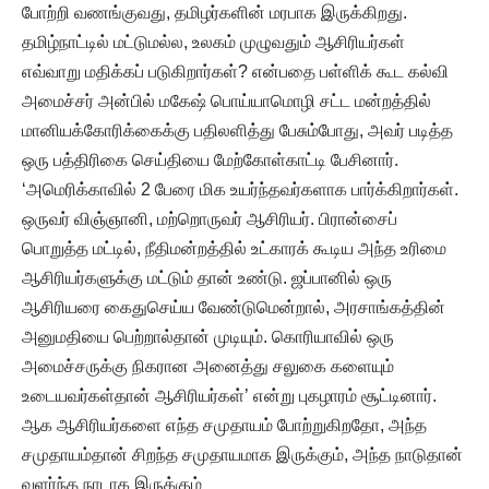
போற்றி வணங்குவது, தமிழர்களின் மரபாக இருக்கிறது.
தமிழ்நாட்டில் மட்டுமல்ல, உலகம் முழுவதும் ஆசிரியர்கள்
எவ்வாறு மதிக்கப் படுகிறார்கள்? என்பதை பள்ளிக் கூட கல்வி
அமைச்சர் அன்பில் மகேஷ் பொய்யாமொழி சட்ட மன்றத்தில்
மானியக்கோரிக்கைக்கு பதிலளித்து பேசும்போது, அவர் படித்த
ஒரு பத்திரிகை செய்தியை மேற்கோள்காட்டி பேசினார்.
‘அமெரிக்காவில் 2 பேரை மிக உயர்ந்தவர்களாக பார்க்கிறார்கள்.
ஒருவர் விஞ்ஞானி, மற்றொருவர் ஆசிரியர். பிரான்சைப்
பொறுத்த மட்டில், நீதிமன்றத்தில் உட்காரக் கூடிய அந்த உரிமை
ஆசிரியர்களுக்கு மட்டும் தான் உண்டு. ஜப்பானில் ஒரு
ஆசிரியரை கைதுசெய்ய வேண்டுமென்றால், அரசாங்கத்தின்
அனுமதியை பெற்றால்தான் முடியும். கொரியாவில் ஒரு
அமைச்சருக்கு நிகரான அனைத்து சலுகை களையும்
உடையவர்கள்தான் ஆசிரியர்கள்’ என்று புகழாரம் சூட்டினார்.
ஆக ஆசிரியர்களை எந்த சமுதாயம் போற்றுகிறதோ, அந்த
சமுதாயம்தான் சிறந்த சமுதாயமாக இருக்கும், அந்த நாடுதான்
வளர்ந்த நாடாக இருக்கும்