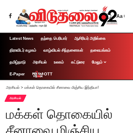
Aa
Latest News
தந்தை பெரியார்
ஆசிரியர் அறிக்கை
திராவிடர் கழகம்
வாழ்வியல் சிந்தனைகள்
தலையங்கம்
தமிழ்நாடு
அரசியல்
உலகம்
கட்டுரை
மேலும்
OTT
E-Paper
அரசியல்
>
மக்கள் தொகையில் சீனாவை மிஞ்சிய இந்தியா!
அரசியல்
மக்கள் தொகையில்
சீனாவை மிஞ்சிய