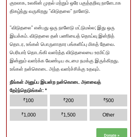
குரலாக, உலகின் முதல் மற்றும் ஒரே பகுத்தறிவு நாளேடாக
திகழ்ந்து வருகிறது "விடுதலை" நாளேடு.
"விடுதலை" என்பது ஒரு நாளேடு மட்டுமல்ல; இது ஒரு
இயக்கம். விடுதலை தன் பணியைத் தொய்வு இன்றித்
தொடர, உங்கள் பொருளாதார பங்களிப்பு மிகத் தேவை.
பெரியார் தொடங்கி வளர்த்த விடுதலையை உரமிட்டு
இன்னும் வளர்க்க வேண்டிய கடமை நமக்கு இருக்கிறது.
உங்கள் நன்கொடை அந்த வளர்ச்சிக்கு உதவும்.
நீங்கள் அனுப்ப இயன்ற நன்கொடை அளவைத்
தேர்ந்தெடுங்கள்:
*
₹
₹
₹
100
200
500
₹
₹
1,000
1,500
Other
Donate
»