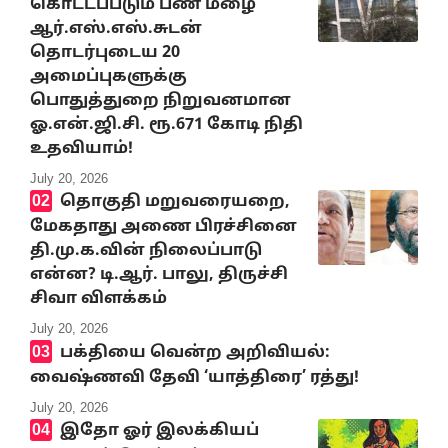
கொட்டப்படும் பண மழை
ஆர்.எஸ்.எஸ்.சுடன்
தொடர்புடைய 20
அமைப்புகளுக்கு
பொதுத்துறை நிறுவனமான
ஓ.என்.ஜி.சி. ரூ.671 கோடி நிதி
உதவியாம்!
July 20, 2026
தொகுதி மறுவரையறை,
மேகதாது அணை பிரச்சினை
தி.மு.க.வின் நிலைப்பாடு
என்ன? டி.ஆர். பாலு, திருச்சி
சிவா விளக்கம்
July 20, 2026
பக்தியை வென்ற அறிவியல்:
வைஷ்ணவி தேவி ‘யாத்திரை’ ரத்து!
July 20, 2026
இதோ ஓர் இலக்கியப்