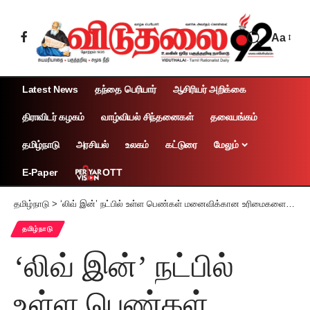
Aa
Latest News
தந்தை பெரியார்
ஆசிரியர் அறிக்கை
திராவிடர் கழகம்
வாழ்வியல் சிந்தனைகள்
தலையங்கம்
தமிழ்நாடு
அரசியல்
உலகம்
கட்டுரை
மேலும்
OTT
E-Paper
தமிழ்நாடு
>
‘லிவ் இன்’ நட்பில் உள்ள பெண்கள் மனைவிக்கான உரிமைகளை பெறலாம் உயர்நீதிமன்ற மதுரை அமர்வு கருத்து
தமிழ்நாடு
‘லிவ் இன்’ நட்பில்
உள்ள பெண்கள்