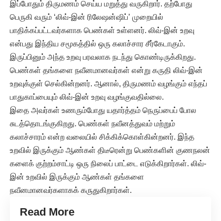
இப்போதும் திருமணம் செய்ய மறுத்து வருகிறார். தற்போது
பெருகி வரும் ‘லிவ்-இன் ரிலேஷன்ஷிப்’ முறையில்
பாதிக்கப்பட்டவர்களாக பெண்கள் உள்ளனர். லிவ்-இன் உறவு
என்பது இந்திய சமூகத்தில் ஒரு கலாச்சார சீர்கேடாகும்.
இருப்பினும் அந்த உறவு பரவலாக நடந்து கொண்டிருக்கிறது.
பெண்கள் தங்களை நவீனமானவர்கள் என்று கருதி லிவ்-இன்
உறவுக்குள் செல்கின்றனர். ஆனால், திருமணம் வழங்கும் எந்தப்
பாதுகாப்பையும் லிவ்-இன் உறவு வழங்குவதில்லை.
இதை அவர்கள் உணரும்போது யதார்த்தம் நெருப்பைப் போல
சுடத்தொடங்குகிறது. பெண்கள் நவீனத்துவம் மற்றும்
கலாச்சாரம் என்ற வலையில் சிக்கிக்கொள்கின்றனர். இந்த
உறவில் இருக்கும் ஆண்கள் திடீரென்று பெண்களின் குணநலன்
களைக் குற்றம்சாட்டி ஒரு நிலைப் பாட்டை எடுக்கிறார்கள். லிவ்-
இன் உறவில் இருக்கும் ஆண்கள் தங்களை
நவீனமானவர்களாகக் கருதுகிறார்கள்.
Read More