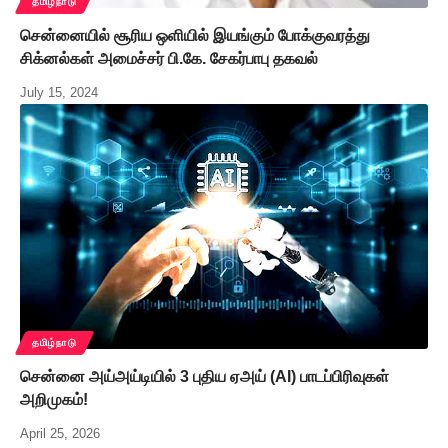
தமிழ்நாடு
சென்னையில் சூரிய ஒளியில் இயங்கும் போக்குவரத்து
சிக்னல்கள் அமைச்சர் பி.கே. சேகர்பாபு தகவல்
July 15, 2024
தமிழ்நாடு
சென்னை அய்அய்டியில் 3 புதிய ஏஅய் (AI) பாடப்பிரிவுகள்
அறிமுகம்!
April 25, 2026