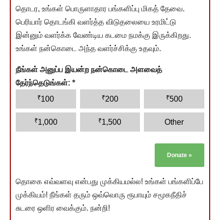
தொடர, உங்கள் பொருளாதார பங்களிப்பு மிகத் தேவை.
பெரியார் தொடங்கி வளர்த்த விடுதலையை உரமிட்டு
இன்னும் வளர்க்க வேண்டிய கடமை நமக்கு இருக்கிறது.
உங்கள் நன்கொடை அந்த வளர்ச்சிக்கு உதவும்.
நீங்கள் அனுப்ப இயன்ற நன்கொடை அளவைத்
தேர்ந்தெடுங்கள்:
*
₹
₹
₹
100
200
500
₹
₹
1,000
1,500
Other
Donate
»
தொகை எவ்வளவு என்பது முக்கியமல்ல! உங்கள் பங்களிப்பே
முக்கியம்! நீங்கள் தரும் ஒவ்வொரு ரூபாயும் சமூகநீதிச்
சுடரை ஒளிர வைக்கும். நன்றி!