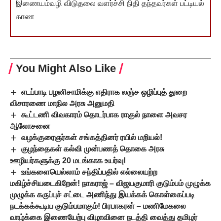
இணையம்வழி விடுதலை வளர்ச்சி நிதி தந்தவர்கள் பட்டியல்
காண
You Might Also Like
எடப்பாடி பழனிசாமிக்கு எதிராக லஞ்ச ஒழிப்புத் துறை
விசாரணை மாநில அரசு அனுமதி
கூட்டணி விவகாரம் தொடர்பாக ராகுல் நாளை அவசர
ஆலோசனை
வழக்குரைஞர்கள் சங்கத்தினர் ரயில் மறியல்!
குழந்தைகள் கல்வி முன்பணத் தொகை அரசு
ஊழியர்களுக்கு 20 மடங்காக உயர்வு!
உங்களையெல்லாம் சந்திப்பதில் எல்லையற்ற
மகிழ்ச்சியடைகிறேன்! நாகராஜ் – விஜயகுமாரி குடும்பம் முழுக்க
முழுக்க கருப்புச் சட்டை அணிந்து இயக்கக் கொள்கைப்படி
நடக்கக்கூடிய குடும்பமாகும்! பிரபாகரன் – மணிமேகலை
வாழ்க்கை இணையேற்பு விழாவினை நடத்தி வைத்து தமிழர்