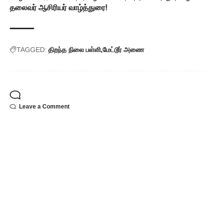
தலைவர் ஆசிரியர் வாழ்த்துரை!
TAGGED:
திறந்த நிலை பள்ளி
மேட்டூர் அணை
Leave a Comment
Popular Posts
போர்நிறுத்தம் அமலில்
இருந்தும் காசாவில் 300
குழந்தைகள் உயிரிழப்பு
யூனிசெஃப் அதிர்ச்சி
அறிவிப்பு