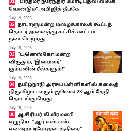
‘‘பிரதமர் நரேந்திர மோடி பதவி விலக
வேண்டும்” அபிஜித் தீப்கே
July 19, 2026
நாடாளுமன்ற மழைக்காலக் கூட்டத்
தொடர் அனைத்து கட்சிக் கூட்டம்
நடைபெற்றது
July 19, 2026
“யுனெஸ்கோ மன்ற
விருதும், ‘இனமலர்’
கும்பலின் ரீல்களும்!”
July 19, 2026
தமிழ்நாடு அரசுப் பள்ளிகளில் கலைத்
திருவிழா : வரும் ஜூலை 23-ஆம் தேதி
தொடங்குகிறது
July 19, 2026
ஆசிரியர் கி.வீரமணி
எழுதிய, “ஆர்.எஸ்.எஸ்.
என்னும் டிரோஜன் குதிரை”