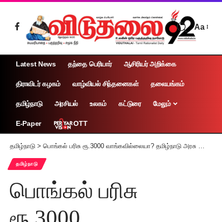
Aa
Latest News
தந்தை பெரியார்
ஆசிரியர் அறிக்கை
திராவிடர் கழகம்
வாழ்வியல் சிந்தனைகள்
தலையங்கம்
தமிழ்நாடு
அரசியல்
உலகம்
கட்டுரை
மேலும்
OTT
E-Paper
தமிழ்நாடு
>
பொங்கல் பரிசு ரூ.3000 வாங்கவில்லையா? தமிழ்நாடு அரசு வெளிட்ட முக்கிய அறிவிப்பு
தமிழ்நாடு
பொங்கல் பரிசு
ரூ.3000