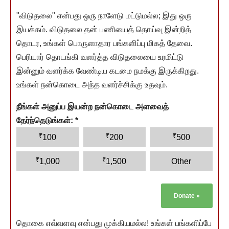
"விடுதலை" என்பது ஒரு நாளேடு மட்டுமல்ல; இது ஒரு
இயக்கம். விடுதலை தன் பணியைத் தொய்வு இன்றித்
தொடர, உங்கள் பொருளாதார பங்களிப்பு மிகத் தேவை.
பெரியார் தொடங்கி வளர்த்த விடுதலையை உரமிட்டு
இன்னும் வளர்க்க வேண்டிய கடமை நமக்கு இருக்கிறது.
உங்கள் நன்கொடை அந்த வளர்ச்சிக்கு உதவும்.
நீங்கள் அனுப்ப இயன்ற நன்கொடை அளவைத்
தேர்ந்தெடுங்கள்:
*
₹
₹
₹
100
200
500
₹
₹
1,000
1,500
Other
Donate
»
தொகை எவ்வளவு என்பது முக்கியமல்ல! உங்கள் பங்களிப்பே