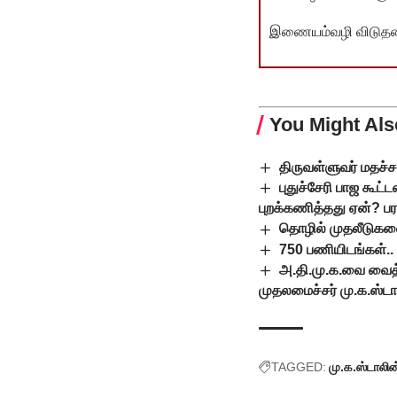
இணையம்வழி விடுதலை 
You Might Als
திருவள்ளுவர் மதச்சார
புதுச்சேரி பாஜ கூட்
புறக்கணித்தது ஏன்? பர
தொழில் முதலீடுகளை
750 பணியிடங்கள்.
அ.தி.மு.க.வை வைத்
முதலமைச்சர் மு.க.ஸ்ட
TAGGED:
மு.க.ஸ்டாலின