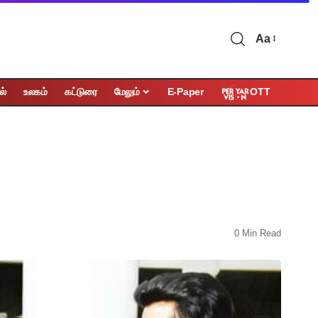
Aa
OTT
ல்
உலகம்
கட்டுரை
மேலும்
E-Paper
0 Min Read