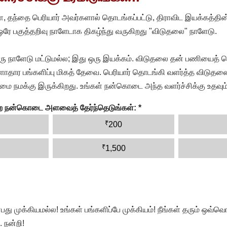
, தந்தை பெரியார் அவர்களால் தொடங்கப்பட்டு, திராவிட இயக்கத்தின
 ஒரே பகுத்தறிவு நாளேடாக திகழ்ந்து வருகிறது "விடுதலை" நாளேடு.
ரு நாளேடு மட்டுமல்ல; இது ஒரு இயக்கம். விடுதலை தன் பணியைத் த
தார பங்களிப்பு மிகத் தேவை. பெரியார் தொடங்கி வளர்த்த விடுதலை
ை நமக்கு இருக்கிறது. உங்கள் நன்கொடை அந்த வளர்ச்சிக்கு உதவும்
ன்ற நன்கொடை அளவைத் தேர்ந்தெடுங்கள்:
*
₹
200
₹
1,500
முக்கியமல்ல! உங்கள் பங்களிப்பே முக்கியம்! நீங்கள் தரும் ஒவ்வொர
 நன்றி!