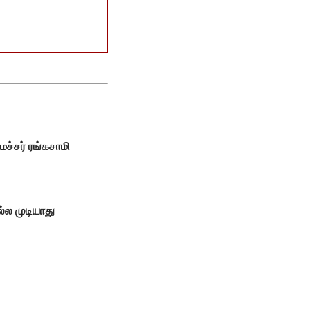
ைச்சர் ரங்கசாமி
்ல முடியாது