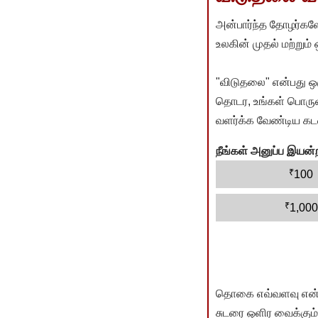
அன்பார்ந்த தோழர்களே
உலகின் முதல் மற்றும்
"விடுதலை" என்பது ஒ
தொடர, உங்கள் பொருளா
வளர்க்க வேண்டிய கடம
நீங்கள் அனுப்ப இய
₹
100
₹
1,000
தொகை எவ்வளவு என்பது 
சுடரை ஒளிர வைக்கும்.