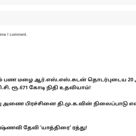
 time I comment.
டும் பண மழை ஆர்.எஸ்.எஸ்.சுடன் தொடர்புடைய 20
. ரூ.671 கோடி நிதி உதவியாம்!
ை பிரச்சினை தி.மு.க.வின் நிலைப்பாடு என்ன
ணவி தேவி ‘யாத்திரை’ ரத்து!