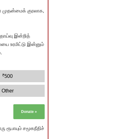
் முதன்மைக் குரலாக,
ொய்வு இன்றித்
யை உரமிட்டு இன்னும்
.
₹
500
Other
Donate
»
ு ரூபாயும் சமூகநீதிச்