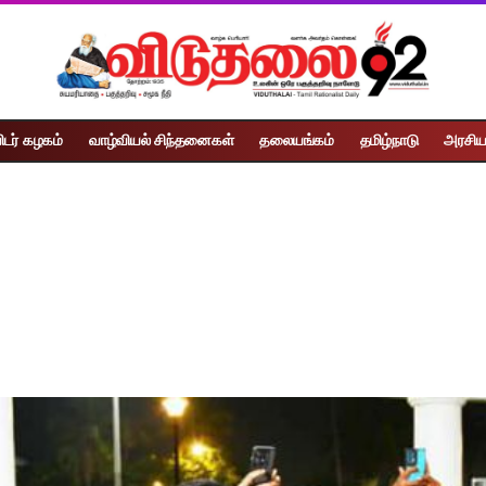
ிடர் கழகம்
வாழ்வியல் சிந்தனைகள்
தலையங்கம்
தமிழ்நாடு
அரசிய