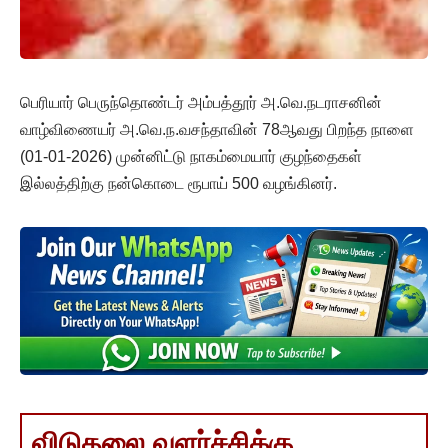
பெரியார் பெருந்தொண்டர் அம்பத்தூர் அ.வெ.நடராசனின்
வாழ்விணையர் அ.வெ.ந.வசந்தாவின் 78ஆவது பிறந்த நாளை
(01-01-2026) முன்னிட்டு நாகம்மையார் குழந்தைகள்
இல்லத்திற்கு நன்கொடை ரூபாய் 500 வழங்கினர்.
விடுதலை வளர்ச்சிக்கு