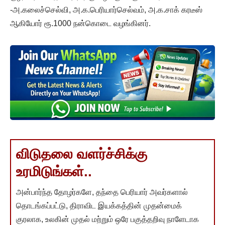
-அ.கலைச்செல்வி, அ.க.பெரியார்செல்வம், அ.க.சாக் கரடீஸ்
ஆகியோர் ரூ.1000 நன்கொடை வழங்கினர்.
விடுதலை வளர்ச்சிக்கு
உரமிடுங்கள்..
அன்பார்ந்த தோழர்களே, தந்தை பெரியார் அவர்களால்
தொடங்கப்பட்டு, திராவிட இயக்கத்தின் முதன்மைக்
குரலாக, உலகின் முதல் மற்றும் ஒரே பகுத்தறிவு நாளேடாக