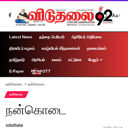
Aa
Latest News
தந்தை பெரியார்
ஆசிரியர் அறிக்கை
திராவிடர் கழகம்
வாழ்வியல் சிந்தனைகள்
தலையங்கம்
தமிழ்நாடு
அரசியல்
உலகம்
கட்டுரை
மேலும்
OTT
E-Paper
நன்கொடை
>
நன்கொடை
நன்கொடை
நன்கொடை
viduthalai