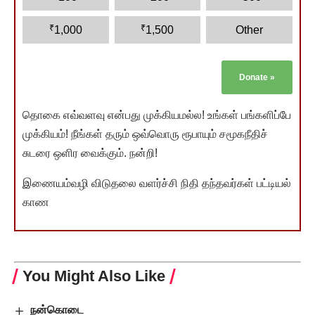
₹
₹
1,000
1,500
Other
Donate
»
தொகை எவ்வளவு என்பது முக்கியமல்ல! உங்கள் பங்களிப்பே
முக்கியம்! நீங்கள் தரும் ஒவ்வொரு ரூபாயும் சமூகநீதிச்
சுடரை ஒளிர வைக்கும். நன்றி!
இணையம்வழி விடுதலை வளர்ச்சி நிதி தந்தவர்கள் பட்டியல்
காண
You Might Also Like
நன்கொடை