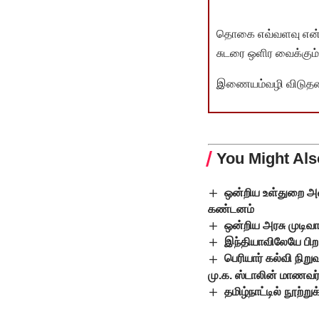
தொகை எவ்வளவு என்பது 
சுடரை ஒளிர வைக்கும்.
இணையம்வழி விடுதலை 
You Might Als
ஒன்றிய உள்துறை அ
கண்டனம்
ஒன்றிய அரசு முடிவா
இந்தியாவிலேயே பிற 
பெரியார் கல்வி நிற
மு.க. ஸ்டாலின் மாணவர்க
தமிழ்நாட்டில் நூற்ற