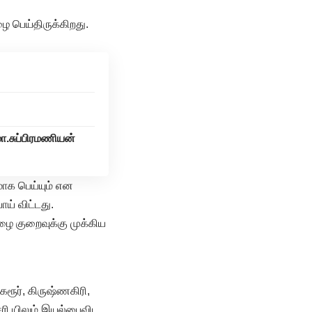
ழை பெய்திருக்கிறது.
மா.சுப்பிரமணியன்
ாக பெய்யும் என
ோய் விட்டது.
ழை குறைவுக்கு முக்கிய
 கரூர், கிருஷ்ணகிரி,
்சேரி யிலும் இயல்பைவிட