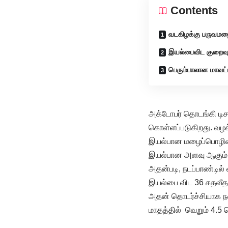
Contents
வடகிழக்கு பருவம
இயல்பைவிட குறைவ
பெரும்பாலான மாவட
அக்டோபர் தொடங்கி டிச
கொள்ளப்படுகிறது. வழக்
இயல்பான மழைப்பொழிவாக 
இயல்பான அளவு ஆகும்
அதன்படி, நடப்பாண்டில
இயல்பை விட 36 சதவீதம
அதன் தொடர்ச்சியாக நவம
மாதத்தில் வெறும் 4.5