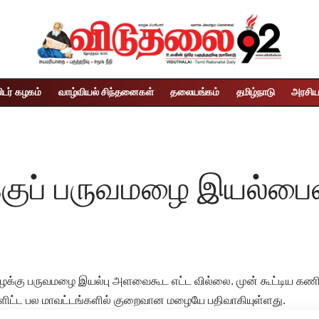
ிடர் கழகம்
வாழ்வியல் சிந்தனைகள்
தலையங்கம்
தமிழ்நாடு
அரசிய
ழக்குப் பருவமழை இயல்பை
க்கு பருவமழை இயல்பு அளவைகூட எட்ட வில்லை. முன் கூட்டிய கணிப
ிட்ட பல மாவட்டங்களில் குறைவான மழையே பதிவாகியுள்ளது.