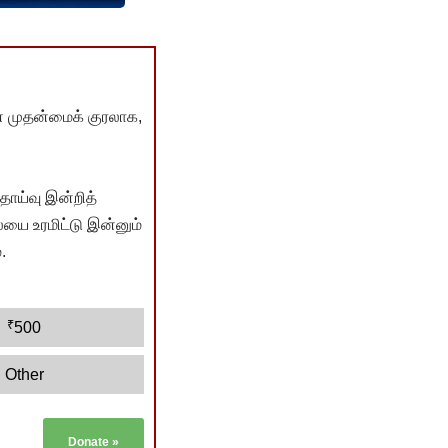
் முதன்மைக் குரலாக,
ொய்வு இன்றித்
யை உரமிட்டு இன்னும்
.
₹
500
Other
Donate
»