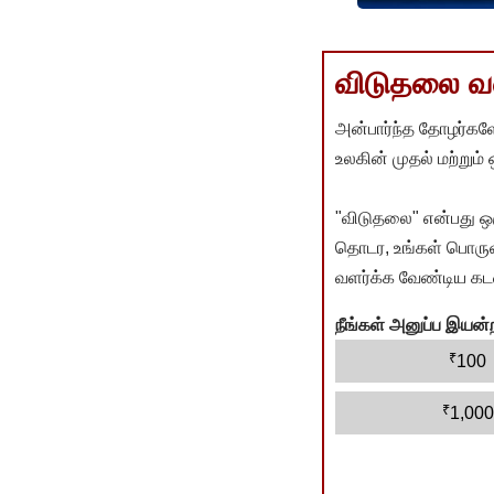
விடுதலை வளர
அன்பார்ந்த தோழர்களே
உலகின் முதல் மற்றும்
"விடுதலை" என்பது ஒ
தொடர, உங்கள் பொருளா
வளர்க்க வேண்டிய கடம
நீங்கள் அனுப்ப இய
₹
100
₹
1,000