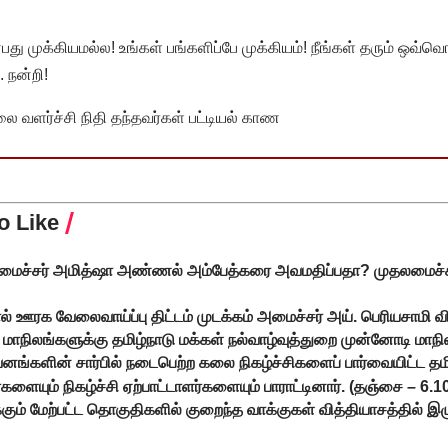
முக்கியமல்ல! உங்கள் பங்களிப்பே முக்கியம்! நீங்கள் தரும் ஒவ்வொர
 நன்றி!
வளர்ச்சி நிதி தந்தவர்கள் பட்டியல் காண
o Like
மைச்சர் அமித்ஷா அண்ணல் அம்பேத்கரை அவமதிப்பதா? முதலமைச்ச
ல் ஊரக வேலைவாய்ப்பு திட்டம் முடக்கம் அமைச்சர் அய். பெரியசாமி வ
மாநிலங்களுக்கு தமிழ்நாடு மக்கள் நல்வாழ்வுத்துறை முன்னோடி மாநி
ுவனங்களின் சார்பில் நடைபெற்ற கலை நிகழ்ச்சிகளைப் பார்வையிட்ட தம
ளையும் நிகழ்ச்சி ஏற்பாட்டாளர்களையும் பாராட்டினார். (தஞ்சை – 6.1
ுக்கும் மேற்பட்ட தொகுதிகளில் குறைந்த வாக்குகள் வித்தியாசத்தில் இழ