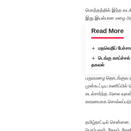
மொத்தத்தில் இந்த வடகிழ
இது இயல்பான மழை அள
Read More
மதவெறிப் பேச்ச
டெங்கு காய்ச்சல
தகவல்
பருவமழை தொடங்குவ தற
முன்கூட்டிய கணிப்பில் 
கடல்சார்ந்த அலை வுகள
காரணமாக சொல்லப்படு 
தமிழ்நாட்டில் சென்னை, 
பெரம்பலூர், சேலம், தேனி