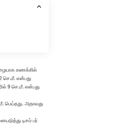
வமழையாக கணக்கில்
 செ.மீ. என்பது
ல் 9 செ.மீ. என்பது
மீ. பெய்தது. அதாவது
யடுத்து டிசம் பர்