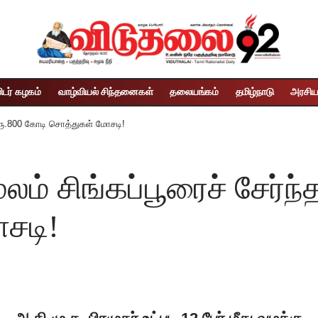
ிடர் கழகம்
வாழ்வியல் சிந்தனைகள்
தலையங்கம்
தமிழ்நாடு
அரசிய
 ரூ.800 கோடி சொத்துகள் மோசடி!
 சிங்கப்பூரைச் சேர்ந்த 
சடி!