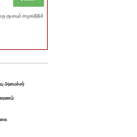
ு ரூபாயும் சமூகநீதிச்
ிவு அமைச்சர்
ிவாரணம்
க்கை