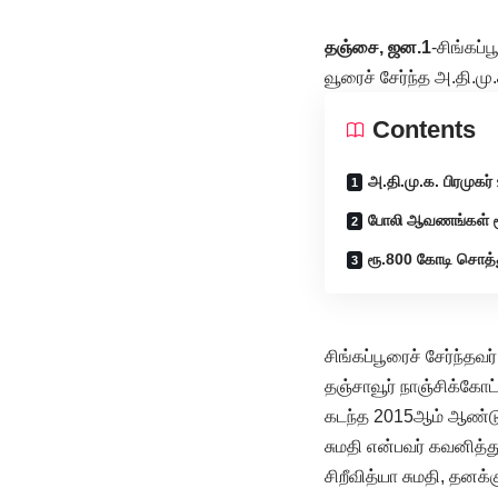
தஞ்சை, ஜன.1
-சிங்கப்
வூரைச் சேர்ந்த அ.தி.மு.
Contents
அ.தி.மு.க. பிரமுகர் 
போலி ஆவணங்கள் ம
ரூ.800 கோடி சொத்
சிங்கப்பூரைச் சேர்ந்த
தஞ்சாவூர் நாஞ்சிக்கோட
கடந்த 2015ஆம் ஆண்டு 
சுமதி என்பவர் கவனித்து
சிறீவித்யா சுமதி, தன