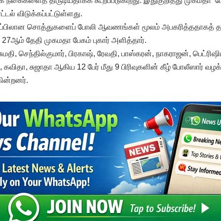
்க நகைகளைத் திருடியதாகக் கூறப்படுகிறது. இதுகுறித்து முகமதா ப
டல் விடுக்கப்பட்டுள்ளது.
ிப்பிலான சொத்துகளைப் போலி ஆவணங்கள் மூலம் அபகரித்ததாகத் தஞ்சா
் 27ஆம் தேதி முகமதா பேகம் புகார் அளித்தார்.
சுமதி, செந்தில்குமார், பிரகாஷ், ரேவதி, பாஸ்கரன், நாகராஜன், பெட்ரி
ிதா, சுஜாதா ஆகிய 12 பேர் மீது 9 பிரிவுகளின் கீழ் போலீஸார் வழக்க
ின்றனர்.