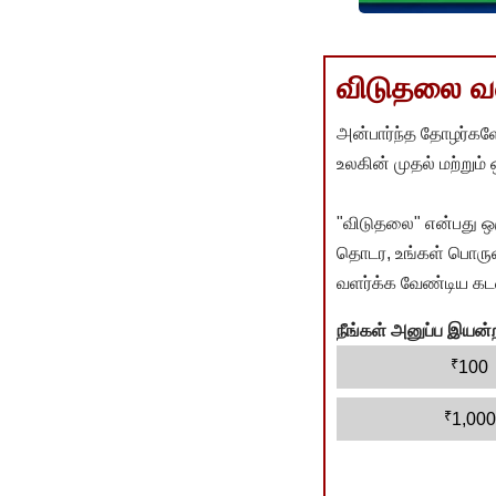
விடுதலை வளர
அன்பார்ந்த தோழர்களே
உலகின் முதல் மற்றும்
"விடுதலை" என்பது ஒ
தொடர, உங்கள் பொருளா
வளர்க்க வேண்டிய கடம
நீங்கள் அனுப்ப இய
₹
100
₹
1,000