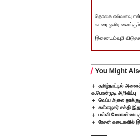
தொகை எவ்வளவு என்பது 
சுடரை ஒளிர வைக்கும்.
இணையம்வழி விடுதலை 
You Might Als
தமிழ்நாட்டில் அனைத
க.பொன்முடி அறிவிப்பு
வெப்ப அலை தாக்குதல
கள்ளழகர் சக்தி இத
பள்ளி மேலாண்மை கு
ரேசன் கடைகளில் இன