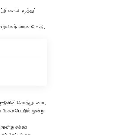
்றி கையெழுத்துப்
னது உறவினர்களான ரேவதி,
ாஜுதீனின் சொத்துகளை,
பேகம் பெயரில் மூன்று
 நான்கு சக்கர