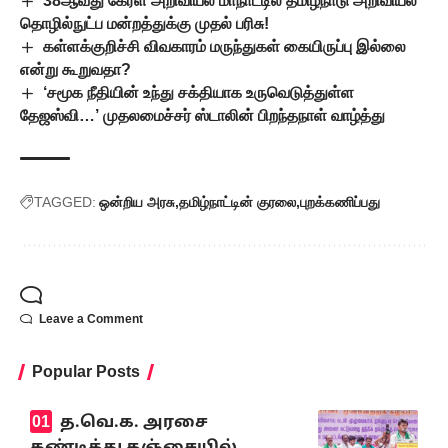
38ஆவது கேரள அறிவியல் மாநாட்டில் தமிழ்நாடு அறிவியல்
தொழில்நுட்ப மன்றத்துக்கு முதல் பரிசு!
கள்ளக்குறிச்சி விவகாரம் மருந்துகள் கையிருப்பு இல்லை
என்று கூறுவதா?
‘சமூக நீதியின் உந்து சக்தியாக உருவெடுத்துள்ள
தேஜஸ்வி…’ முதலமைச்சர் ஸ்டாலின் பிறந்தநாள் வாழ்த்து
TAGGED:
ஒன்றிய அரசு
தமிழ்நாட்டின் குரலை
புறக்கணிப்பது
Leave a Comment
Popular Posts
த.வெ.க. அரசை