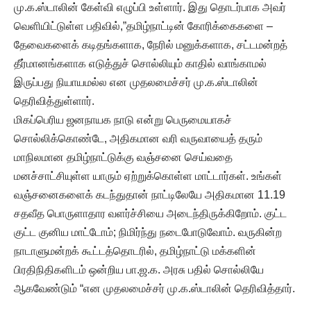
மு.க.ஸ்டாலின் கேள்வி எழுப்பி உள்ளார். இது தொடர்பாக அவர்
வெளியிட்டுள்ள பதிவில்,”தமிழ்நாட்டின் கோரிக்கைகளை –
தேவைகளைக் கடிதங்களாக, நேரில் மனுக்களாக, சட்டமன்றத்
தீர்மானங்களாக எடுத்துச் சொல்லியும் காதில் வாங்காமல்
இருப்பது நியாயமல்ல என முதலமைச்சர் மு.க.ஸ்டாலின்
தெரிவித்துள்ளார்.
மிகப்பெரிய ஜனநாயக நாடு என்று பெருமையாகச்
சொல்லிக்கொண்டே, அதிகமான வரி வருவாயைத் தரும்
மாநிலமான தமிழ்நாட்டுக்கு வஞ்சனை செய்வதை
மனச்சாட்சியுள்ள யாரும் ஏற்றுக்கொள்ள மாட்டார்கள். உங்கள்
வஞ்சனைகளைக் கடந்துதான் நாட்டிலேயே அதிகமான 11.19
சதவீத பொருளாதார வளர்ச்சியை அடைந்திருக்கிறோம். குட்ட
குட்ட குனிய மாட்டோம்; நிமிர்ந்து நடைபோடுவோம். வருகின்ற
நாடாளுமன்றக் கூட்டத்தொடரில், தமிழ்நாட்டு மக்களின்
பிரதிநிதிகளிடம் ஒன்றிய பா.ஜ.க. அரசு பதில் சொல்லியே
ஆகவேண்டும் “என முதலமைச்சர் மு.க.ஸ்டாலின் தெரிவித்தார்.