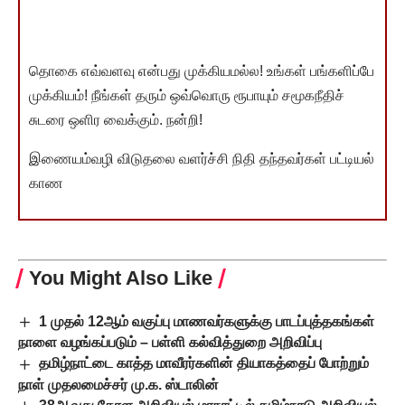
தொகை எவ்வளவு என்பது முக்கியமல்ல! உங்கள் பங்களிப்பே
முக்கியம்! நீங்கள் தரும் ஒவ்வொரு ரூபாயும் சமூகநீதிச்
சுடரை ஒளிர வைக்கும். நன்றி!
இணையம்வழி விடுதலை வளர்ச்சி நிதி தந்தவர்கள் பட்டியல்
காண
You Might Also Like
1 முதல் 12ஆம் வகுப்பு மாணவர்களுக்கு பாடப்புத்தகங்கள்
நாளை வழங்கப்படும் – பள்ளி கல்வித்துறை அறிவிப்பு
தமிழ்நாட்டை காத்த மாவீரர்களின் தியாகத்தைப் போற்றும்
நாள் முதலமைச்சர் மு.க. ஸ்டாலின்