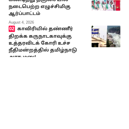
கண்டித்து தஞ்சையில்
நடைபெற்ற எழுச்சிமிகு
ஆர்ப்பாட்டம்
August 4, 2026
காவிரியில் தண்ணீர்
திறக்க கருநாடகாவுக்கு
உத்தரவிடக் கோரி உச்ச
நீதிமன்றத்தில் தமிழ்நாடு
அரசு மனு!
August 4, 2026
எதிர்க்கட்சித் தலைவர்
உதயநிதி அவர்களை
எந்தவித முகாந்திரமுமின்றி
கைது செய்திருப்பது
கண்டிக்கத்தக்கது!
August 4, 2026
ஆணவம் அழிவை
விரைவுபடுத்தும்! த.வெ.க.