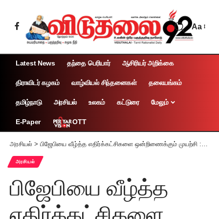
Aa
Latest News
தந்தை பெரியார்
ஆசிரியர் அறிக்கை
திராவிடர் கழகம்
வாழ்வியல் சிந்தனைகள்
தலையங்கம்
தமிழ்நாடு
அரசியல்
உலகம்
கட்டுரை
மேலும்
OTT
E-Paper
அரசியல்
>
பிஜேபியை வீழ்த்த எதிர்க்கட்சிகளை ஒன்றிணைக்கும் முயற்சி : நிதிஷ்குமார் மும்பை பயணம்
அரசியல்
பிஜேபியை வீழ்த்த
எதிர்க்கட்சிகளை