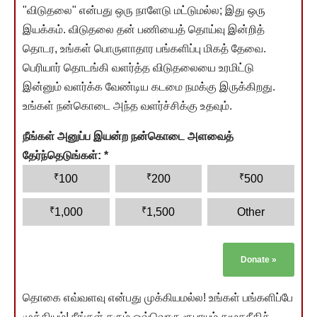
"விடுதலை" என்பது ஒரு நாளேடு மட்டுமல்ல; இது ஒரு
இயக்கம். விடுதலை தன் பணியைத் தொய்வு இன்றித்
தொடர, உங்கள் பொருளாதார பங்களிப்பு மிகத் தேவை.
பெரியார் தொடங்கி வளர்த்த விடுதலையை உரமிட்டு
இன்னும் வளர்க்க வேண்டிய கடமை நமக்கு இருக்கிறது.
உங்கள் நன்கொடை அந்த வளர்ச்சிக்கு உதவும்.
நீங்கள் அனுப்ப இயன்ற நன்கொடை அளவைத்
தேர்ந்தெடுங்கள்:
*
₹
₹
₹
100
200
500
₹
₹
1,000
1,500
Other
Donate
»
தொகை எவ்வளவு என்பது முக்கியமல்ல! உங்கள் பங்களிப்பே
முக்கியம்! நீங்கள் தரும் ஒவ்வொரு ரூபாயும் சமூகநீதிச்