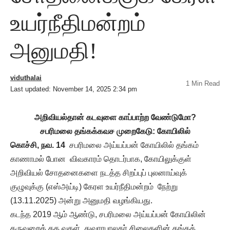
உயர்நீதிமன்றம்
அனுமதி!
viduthalai
1 Min Read
Last updated: November 14, 2025 2:34 pm
அறிவியல்தான் கடவுளை காப்பாற்ற வேண்டுமோ?
சபரிமலை தங்கக்கவச முறைகேடு: கோயிலில்
கொச்சி, நவ. 14
சபரிமலை அய்யப்பன் கோயிலில் தங்கம்
காணாமல் போன விவகாரம் தொடர்பாக, கோயிலுக்குள்
அறிவியல் சோதனைகளை நடத்த சிறப்புப் புலனாய்வுக்
குழுவுக்கு (எஸ்அய்டி) கேரள உயர்நீதிமன்றம் நேற்று
(13.11.2025) அன்று அனுமதி வழங்கியது.
கடந்த 2019 ஆம் ஆண்டு, சபரிமலை அய்யப்பன் கோயிலின்
கருவறைக் கத வுகள், துவாரபாலகர் சிலைகளின் தங்கக்