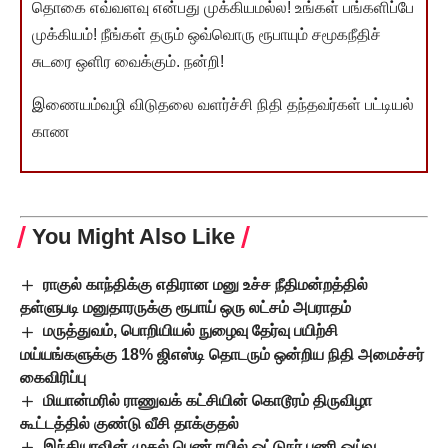
தொகை எவ்வளவு என்பது முக்கியமல்ல! உங்கள் பங்களிப்பே
முக்கியம்! நீங்கள் தரும் ஒவ்வொரு ரூபாயும் சமூகநீதிச்
சுடரை ஒளிர வைக்கும். நன்றி!
இணையம்வழி விடுதலை வளர்ச்சி நிதி தந்தவர்கள் பட்டியல்
காண
You Might Also Like
ராகுல் காந்திக்கு எதிரான மனு உச்ச நீதிமன்றத்தில்
தள்ளுபடி மனுதாரருக்கு ரூபாய் ஒரு லட்சம் அபராதம்
மருத்துவம், பொறியியல் நுழைவு தேர்வு பயிற்சி
மய்யங்களுக்கு 18% ஜிஎஸ்டி தொடரும் ஒன்றிய நிதி அமைச்சர்
கைவிரிப்பு
மியான்மரில் ராணுவக் கட்சியின் கொடூரம் திருவிழா
கூட்டத்தில் குண்டு வீசி தாக்குதல்
இந்தியாவின் முதல் பெண் ரயில் ஓட்டுநர் பணி ஓய்வு