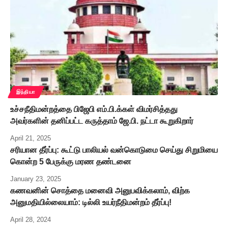
இந்தியா
உச்சநீதிமன்றத்தை பிஜேபி எம்.பி.க்கள் விமர்சித்தது
அவர்களின் தனிப்பட்ட கருத்தாம் ஜே.பி. நட்டா கூறுகிறார்
April 21, 2025
சரியான தீர்ப்பு: கூட்டு பாலியல் வன்கொடுமை செய்து சிறுமியை
கொன்ற 5 பேருக்கு மரண தண்டனை
January 23, 2025
கணவனின் சொத்தை மனைவி அனுபவிக்கலாம், விற்க
அனுமதியில்லையாம்: டில்லி உயர்நீதிமன்றம் தீர்ப்பு!
April 28, 2024