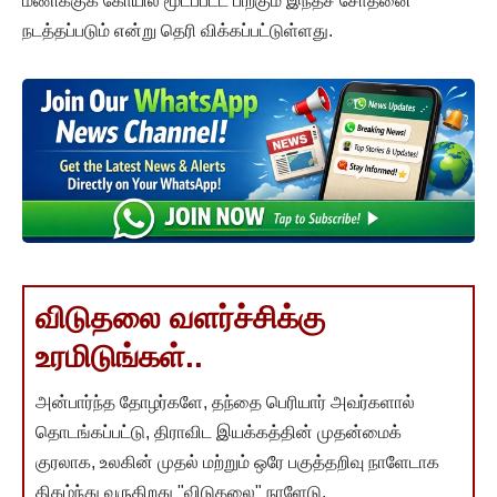
மணிக்குக் கோயில் மூடப்பட்ட பிறகும் இந்தச் சோதனை
நடத்தப்படும் என்று தெரி விக்கப்பட்டுள்ளது.
விடுதலை வளர்ச்சிக்கு
உரமிடுங்கள்..
அன்பார்ந்த தோழர்களே, தந்தை பெரியார் அவர்களால்
தொடங்கப்பட்டு, திராவிட இயக்கத்தின் முதன்மைக்
குரலாக, உலகின் முதல் மற்றும் ஒரே பகுத்தறிவு நாளேடாக
திகழ்ந்து வருகிறது "விடுதலை" நாளேடு.