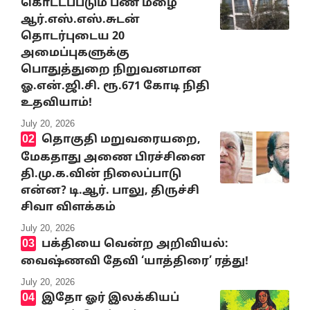
கொட்டப்படும் பண மழை
ஆர்.எஸ்.எஸ்.சுடன்
தொடர்புடைய 20
அமைப்புகளுக்கு
பொதுத்துறை நிறுவனமான
ஓ.என்.ஜி.சி. ரூ.671 கோடி நிதி
உதவியாம்!
July 20, 2026
தொகுதி மறுவரையறை,
மேகதாது அணை பிரச்சினை
தி.மு.க.வின் நிலைப்பாடு
என்ன? டி.ஆர். பாலு, திருச்சி
சிவா விளக்கம்
July 20, 2026
பக்தியை வென்ற அறிவியல்:
வைஷ்ணவி தேவி ‘யாத்திரை’ ரத்து!
July 20, 2026
இதோ ஓர் இலக்கியப்