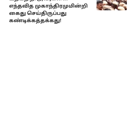
எந்தவித முகாந்திரமுமின்றி
கைது செய்திருப்பது
கண்டிக்கத்தக்கது!
August 4, 2026
ஆணவம் அழிவை
விரைவுபடுத்தும்! த.வெ.க.
அரசுக்கு தி.மு.க. தலைவர்
மு.க.ஸ்டாலின் எச்சரிக்கை!
August 5, 2026
உதயநிதி ஸ்டாலின்
கைதுக்கு தலைவர்கள்
கண்டனம்!
August 5, 2026
பெரியார்
பன்னாட்டமைப்பின்
‘‘சமூகநீதிக்கான கி.வீரமணி
விருது’’ வழங்கும் விழா –