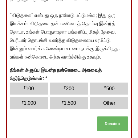
"விடுதலை" என்பது ஒரு நாளேடு மட்டுமல்ல; இது ஒரு
இயக்கம். விடுதலை தன் பணியைத் தொய்வு இன்றித்
தொடர, உங்கள் பொருளாதார பங்களிப்பு மிகத் தேவை.
பெரியார் தொடங்கி வளர்த்த விடுதலையை உரமிட்டு
இன்னும் வளர்க்க வேண்டிய கடமை நமக்கு இருக்கிறது.
உங்கள் நன்கொடை அந்த வளர்ச்சிக்கு உதவும்.
நீங்கள் அனுப்ப இயன்ற நன்கொடை அளவைத்
தேர்ந்தெடுங்கள்:
*
₹
₹
₹
100
200
500
₹
₹
1,000
1,500
Other
Donate
»