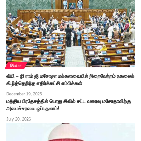
இந்தியா
விபி – ஜி ராம் ஜி மசோதா மக்களவையில் நிறைவேற்றம் நகலைக்
கிழித்தெறிந்த எதிர்க்கட்சி எம்பிக்கள்
December 19, 2025
மத்திய பிரதேசத்தில் பொது சிவில் சட்ட வரைவு மசோதாவிற்கு
அமைச்சரவை ஒப்புதலாம்!
July 20, 2026