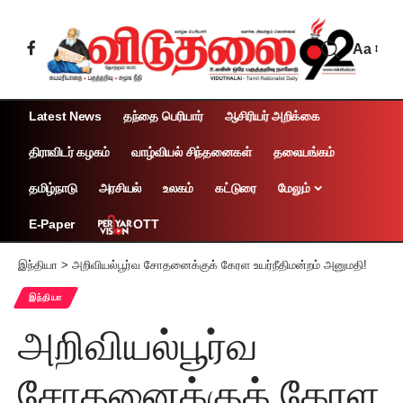
Aa
Latest News
தந்தை பெரியார்
ஆசிரியர் அறிக்கை
திராவிடர் கழகம்
வாழ்வியல் சிந்தனைகள்
தலையங்கம்
தமிழ்நாடு
அரசியல்
உலகம்
கட்டுரை
மேலும்
OTT
E-Paper
இந்தியா
>
அறிவியல்பூர்வ சோதனைக்குக் கேரள உயர்நீதிமன்றம் அனுமதி!
இந்தியா
அறிவியல்பூர்வ
சோதனைக்குக் கேரள