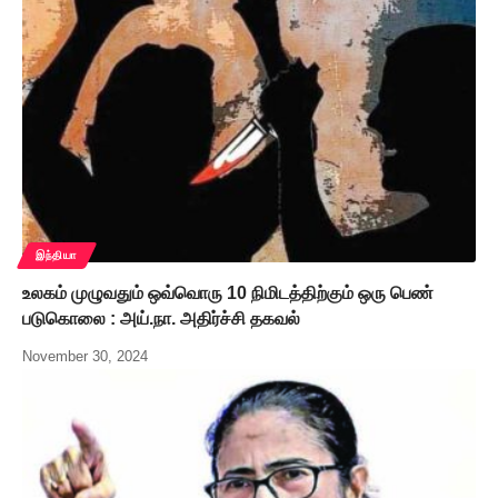
இந்தியா
உலகம் முழுவதும் ஒவ்வொரு 10 நிமிடத்திற்கும் ஒரு பெண்
படுகொலை : அய்.நா. அதிர்ச்சி தகவல்
November 30, 2024