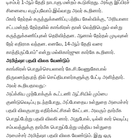
டிசம்பர் 1-ஆம் தேதி நாடாளு மன்றம் கூடுகிறது. அங்கு இப்பிரச்
சினையை எழுப்புவோம்.இவ்வாறு அவர் கூறினார்.
பீகார் தேர்தல் கருத்துக்கணிப்பு பற்றிய கேள்விக்கு, “அரியானா
சட்டமன்றத் தேர்தலில் காங்கிரஸ் தான் வெற்றிபெறும் என்று
கருத்துக்கணிப்புகள் தெரிவித்தன. ஆனால் தேர்தல் முடிவுகள்
நேர் எதிராக வந்தன. எனவே, 14-ஆம் தேதி வரை
காத்திருப்போம்” என்று மல்லிகார்ஜுன கார்கே கூறினார்.
அமித்ஷா பதவி விலக வேண்டும்
காங்கிரஸ் பொதுச்செயலாளர் கே.சி.வேணுகோபால்
திருவனந்தபுரத் தில் செய்தியாளர்களுக்கு பேட்டி அளித்தார்.
அவர் கூறியதாவது:-
அய்க்கிய முற்போக்குக் கூட்டணி ஆட்சியில் மும்பை
குண்டுவெடிப்பு நடந்தபோது, அப்போதைய உள்துறை அமைச்சர்
பதவி விலகுமாறு எதிர்க்கட்சிகள் கேட்டன. அவரும் தார்மீக
பொறுப்பேற்று பதவி விலகி னார். அதுபோல், டில்லி கார் வெடிப்பு
சம்பவத்துக்கு தார்மீக பொறுப்பேற்று மத்திய உள்துறை
அமைச்சர் அமித்ஷா பதவி விலக வேண்டும். இது ஒரு