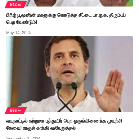
இந்தியா
பிரிஜ் பூஷனின் மகனுக்கு கொடுத்த சீட்டை பா.ஜ.க. திரும்பப்
பெற வேண்டும்!
May 14, 2024
இந்தியா
வயநாட்டில் சுற்றுலா புத்துயிர் பெற ஒருங்கிணைந்த முயற்சி
தேவை! ராகுல் காந்தி வலியுறுத்தல்
September 3, 2024