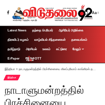
Aa
Latest News
தந்தை பெரியார்
ஆசிரியர் அறிக்கை
திராவிடர் கழகம்
வாழ்வியல் சிந்தனைகள்
தலையங்கம்
தமிழ்நாடு
அரசியல்
உலகம்
கட்டுரை
மேலும்
OTT
E-Paper
இந்தியா
>
நாடாளுமன்றத்தில் பிரச்சினையை கிளப்புவோம் காங்கிரஸ் தலைவர் கார்கே பேட்டி
இந்தியா
நாடாளுமன்றத்தில்
பிரச்சினையை