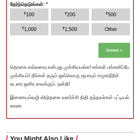
தேர்ந்தெடுங்கள்:
*
₹
₹
₹
100
200
500
₹
₹
1,000
1,500
Other
Donate
»
தொகை எவ்வளவு என்பது முக்கியமல்ல! உங்கள் பங்களிப்பே
முக்கியம்! நீங்கள் தரும் ஒவ்வொரு ரூபாயும் சமூகநீதிச்
சுடரை ஒளிர வைக்கும். நன்றி!
இணையம்வழி விடுதலை வளர்ச்சி நிதி தந்தவர்கள் பட்டியல்
காண
You Might Also Like