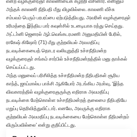
என்ற வழக்குரைஞா் காலணியைக் கழற்றி வீசினார். எனினும்
அந்தக் காலணி நீதிபதி மீது விழவில்லை. காலணி வீச்சு
சம்பவம் பெரும் பரபரப்பை ஏற்படுத்தியது. அவரின் வழக்குரைஞா்
உரிமத்தை இந்திய பார் கவுன்சில் உடனடியாக ரத்து செய்தது.
அட்டா்னி ஜெனரல் ஆா்.வெங்கடரமணி அனுமதியின் பேரில்,
ராகேஷ் கிஷோர் (71) மீது குற்றவியல் அவமதிப்பு
நடவடிக்கையைத் தொடர வலியுறுத்தி உச்சநீதிமன்ற
வழக்குரைஞா் சங்கம் சார்பில் உச்சநீதிமன்றத்தில் மனு தாக்கல்
செய்யப்பட்டது.
அந்த மனுவைப் பரிசீலித்த உச்சநீதிமன்ற நீதிபதிகள் சூரிய
காந்த், ஜாய்மால்ய பாக்சி ஆகியோர் அடங்கிய அமா்வு, ‘இந்த
விவகாரத்தில் வழக்குரைஞருக்கு எதிராக அவமதிப்பு
நடவடிக்கை மேற்கொள்ள உச்சநீதிமன்றத் தலைமை நீதிபதியே
மறுப்பு தெரிவித்துவிட்டார். எனவே, அவருக்கு எதிராக
குற்றவியல் அவமதிப்பு நடவடிக்கையை மேற்கொள்ள நீதிமன்றம்
விரும்பவில்லை’ என்று குறிப்பிட்டது.