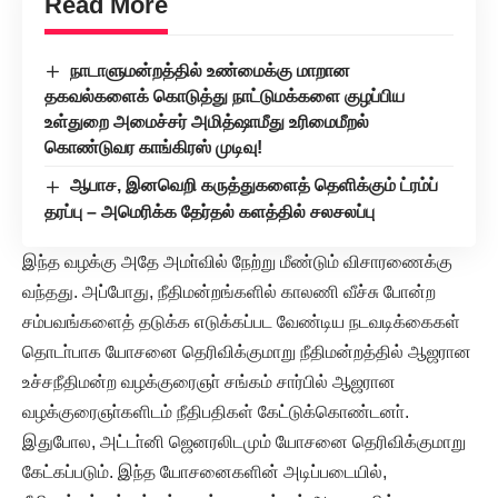
Read More
நாடாளுமன்றத்தில் உண்மைக்கு மாறான
தகவல்களைக் கொடுத்து நாட்டுமக்களை குழப்பிய
உள்துறை அமைச்சர் அமித்ஷாமீது உரிமைமீறல்
கொண்டுவர காங்கிரஸ் முடிவு!
ஆபாச, இனவெறி கருத்துகளைத் தெளிக்கும் ட்ரம்ப்
தரப்பு – அமெரிக்க தேர்தல் களத்தில் சலசலப்பு
இந்த வழக்கு அதே அமா்வில் நேற்று மீண்டும் விசாரணைக்கு
வந்தது. அப்போது, நீதிமன்றங்களில் காலணி வீச்சு போன்ற
சம்பவங்களைத் தடுக்க எடுக்கப்பட வேண்டிய நடவடிக்கைகள்
தொடா்பாக யோசனை தெரிவிக்குமாறு நீதிமன்றத்தில் ஆஜரான
உச்சநீதிமன்ற வழக்குரைஞா் சங்கம் சார்பில் ஆஜரான
வழக்குரைஞா்களிடம் நீதிபதிகள் கேட்டுக்கொண்டனா்.
இதுபோல, அட்டா்னி ஜெனரலிடமும் யோசனை தெரிவிக்குமாறு
கேட்கப்படும். இந்த யோசனைகளின் அடிப்படையில்,