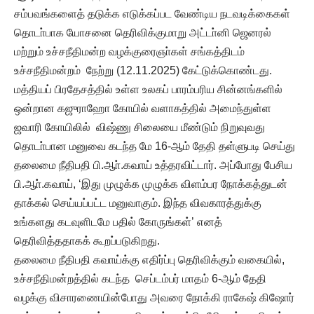
சம்பவங்களைத் தடுக்க எடுக்கப்பட வேண்டிய நடவடிக்கைகள்
தொடா்பாக யோசனை தெரிவிக்குமாறு அட்டா்னி ஜெனரல்
மற்றும் உச்சநீதிமன்ற வழக்குரைஞா்கள் சங்கத்திடம்
உச்சநீதிமன்றம் நேற்று (12.11.2025) கேட்டுக்கொண்டது.
மத்தியப் பிரதேசத்தில் உள்ள உலகப் பாரம்பரிய சின்னங்களில்
ஒன்றான கஜுராஹோ கோயில் வளாகத்தில் அமைந்துள்ள
ஜவாரி கோயிலில் விஷ்ணு சிலையை மீண்டும் நிறுவுவது
தொடா்பான மனுவை கடந்த மே 16-ஆம் தேதி தள்ளுபடி செய்து
தலைமை நீதிபதி பி.ஆா்.கவாய் உத்தரவிட்டார். அப்போது பேசிய
பி.ஆா்.கவாய், ‘இது முழுக்க முழுக்க விளம்பர நோக்கத்துடன்
தாக்கல் செய்யப்பட்ட மனுவாகும். இந்த விவகாரத்துக்கு
உங்களது கடவுளிடமே பதில் கோருங்கள்’ எனத்
தெரிவித்ததாகக் கூறப்படுகிறது.
தலைமை நீதிபதி கவாய்க்கு எதிர்ப்பு தெரிவிக்கும் வகையில்,
உச்சநீதிமன்றத்தில் கடந்த செப்டம்பர் மாதம் 6-ஆம் தேதி
வழக்கு விசாரணையின்போது அவரை நோக்கி ராகேஷ் கிஷோர்