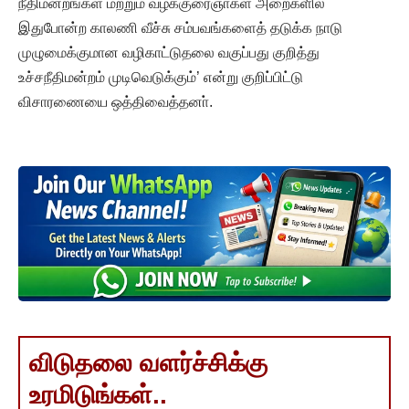
நீதிமன்றங்கள் மற்றும் வழக்குரைஞா்கள் அறைகளில்
இதுபோன்ற காலணி வீச்சு சம்பவங்களைத் தடுக்க நாடு
முழுமைக்குமான வழிகாட்டுதலை வகுப்பது குறித்து
உச்சநீதிமன்றம் முடிவெடுக்கும்’ என்று குறிப்பிட்டு
விசாரணையை ஒத்திவைத்தனா்.
விடுதலை வளர்ச்சிக்கு
உரமிடுங்கள்..