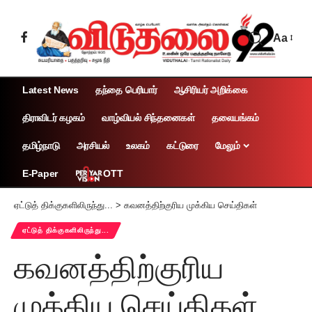
Aa
Latest News
தந்தை பெரியார்
ஆசிரியர் அறிக்கை
திராவிடர் கழகம்
வாழ்வியல் சிந்தனைகள்
தலையங்கம்
தமிழ்நாடு
அரசியல்
உலகம்
கட்டுரை
மேலும்
OTT
E-Paper
ஏட்டுத் திக்குகளிலிருந்து...
>
கவனத்திற்குரிய முக்கிய செய்திகள்
ஏட்டுத் திக்குகளிலிருந்து...
கவனத்திற்குரிய
முக்கிய செய்திகள்