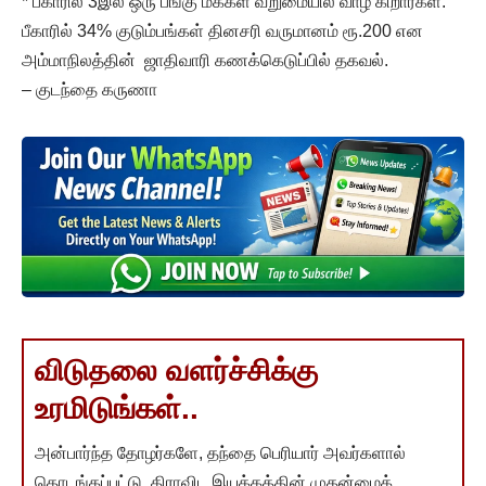
* பீகாரில் 3இல் ஒரு பங்கு மக்கள் வறுமையில் வாழ் கிறார்கள்.
பீகாரில் 34% குடும்பங்கள் தினசரி வருமானம் ரூ.200 என
அம்மாநிலத்தின் ஜாதிவாரி கணக்கெடுப்பில் தகவல்.
– குடந்தை கருணா
விடுதலை வளர்ச்சிக்கு
உரமிடுங்கள்..
அன்பார்ந்த தோழர்களே, தந்தை பெரியார் அவர்களால்
தொடங்கப்பட்டு, திராவிட இயக்கத்தின் முதன்மைக்