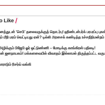
o Like
்துடன் ‘செபி’ தலைவருக்குத் தொடர்பு! ஹிண்டன்பர்க் பரபரப்பு புகார
ம் மீறி மரம் வெட்டியது ஏன்? டில்லி அரசைக் கண்டித்த உச்சநீதிமன்றம
ழிக்கும் பிஜேபி ஓர் ஒட்டுண்ணி – மோடிக்கு காங்கிரஸ் பதிலடி!
ன் ஜனநாயகம்! மக்களவையில் விவாதம் இல்லாமல் திருத்தப்பட்ட வ
ராடும் ரிசர்வ் வங்கி