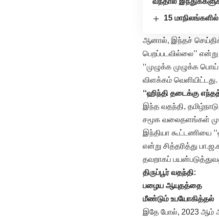
வந்தால் இந்துக்களு
15 மாநிலங்களில்
ஆனால், இந்தச் செய்திக
பெறப்படவில்லை’’ என்று 
‘‘முழுக்க முழுக்க பொய
விளக்கம் வெளியிட்டது.
‘‘ஹிந்தி தடைக்கு எந்தத
இந்த வதந்தி, தமிழ்நாடு
சமூக வலைதளங்கள் முத
இந்தியா கூட்டணியை ‘‘ஹ
என்று சித்தரித்து பா.
தவறாகப் பயன்படுத்துவ
திருப்பூர் வதந்தி:
பழைய ஆயுதத்தை
மீண்டும் உபயோகித்தல்
இதே போல், 2023 ஆம் ஆண