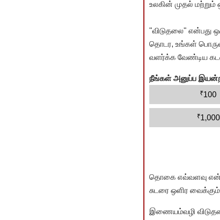
உலகின் முதல் மற்றும்
"விடுதலை" என்பது ஒ
தொடர, உங்கள் பொருளா
வளர்க்க வேண்டிய கடம
நீங்கள் அனுப்ப இய
₹
100
₹
1,000
தொகை எவ்வளவு என்பது 
சுடரை ஒளிர வைக்கும்.
இணையம்வழி விடுதலை 