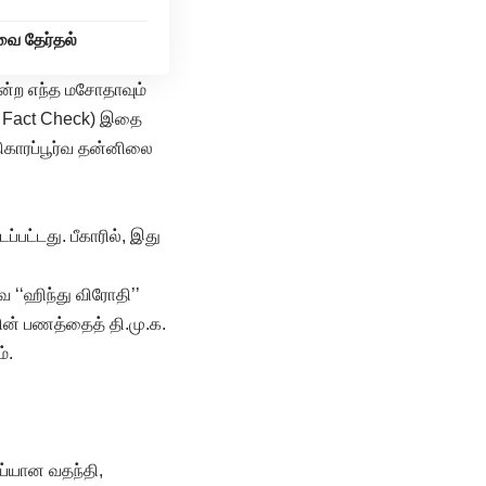
வை தேர்தல்
ோன்ற எந்த மசோதாவும்
(TN Fact Check) இதை
திகாரப்பூர்வ தன்னிலை
்பட்டது. பீகாரில், இது
ை ‘‘ஹிந்து விரோதி’’
ளின் பணத்தைத் தி.மு.க.
்.
ொய்யான வதந்தி,