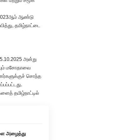
ள் மற்றும் சமூக
, 2023ஆம் ஆண்டு
்பித்து, தமிழ்நாட்டை
15.10.2025 அன்று
்யும் மசோதாவை
னர்களுக்குச் சொந்த
ப்பட்டது.
களைத் தமிழ்நாட்டில்
்களை அழைத்து