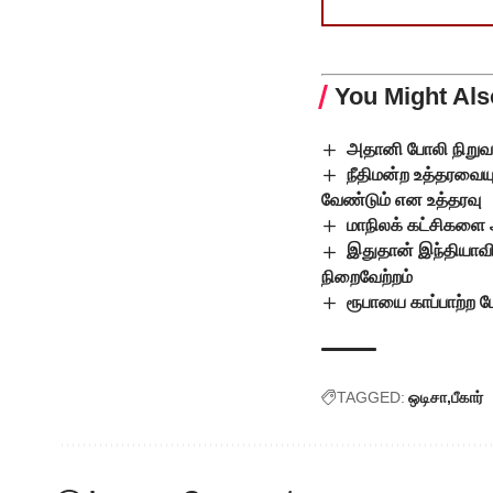
You Might Als
அதானி போலி நிறுவனத
நீதிமன்ற உத்தரவையு
வேண்டும் என உத்தரவு
மாநிலக் கட்சிகளை அ
இதுதான் இந்தியாவி
நிறைவேற்றம்
ரூபாயை காப்பாற்ற போ
TAGGED:
ஒடிசா
பீகார்