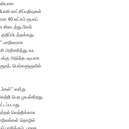
போலியான
 போலி காட்சிப்பதிவுகள்
ாக 40 லட்சம் ரூபாய்
 கிடைத்து பீகார்
குறிப்பிடத்தக்கது.
’’ மாநிலமாக
்சி அதிகரித்து, வட
ைக்கு அடுத்த படியாக
ூரத், பெங்களூருவில்
ர்கள்’’ என்று
 வெற்றி பெற முயல்கிறது.
ட்டப்படாது.
ர்தல் வெற்றிக்காக
ாநிலங்கள் தொழில்
் பாதிக்கும். பாஜக