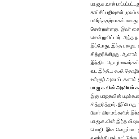
பா.ஜ.க.வால் பரப்பப்பட்
காட்சிப்பதிவுகள் மூலம்
பகிர்ந்ததற்காகக் கைது
சென்றுள்ளது. இவர் கைத
சென்றுவிட்டார். அந்த நப
இப்போது, இந்த பழைய வ
சித்தரிக்கிறது. ஆனால் 
இந்திய தொழிலாளர்கள் (
வட இந்திய கூலி தொழில
உள்ளூர் அமைப்புகளால் த
பா.ஜ.க.வின் அரசியல் சத
இது பாஜகவின் பழக்கமான
சித்தரித்தார். இப்போது
பீகார் கிராமங்களில் இந
பா.ஜ.க.வின் இந்த விஷம
மொழி, இன வெறுப்பை தூ
வளர்ச்சியால் நாட்டுக்