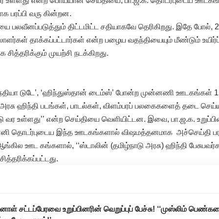
ர உள்ளது என்ற பொய்யான செய்தியை, பா.ஜ.க. தொடர்புடைய ஊடகங்க
 பரப்பி வரு கின்றன.
யை பலவீனப்படுத்தும் திட்டமிட்ட சதியாகவே தெரிகிறது. இதே போல்
ிலாளர்கள் தாக்கப்பட்டார்கள் என்ற பழைய வதந்தியையும் மீண்டும் உயிர்ப
சித்தரிக்கும் முயற்சி நடக்கிறது.
இந்தியா டுடே’, ‘ஹிந்துஸ்தான் டைம்ஸ்’ போன்ற முன்னணி ஊடகங்கள் 
 அரசு ஹிந்தி படங்கள், பாடல்கள், விளம்பரப் பலகைகளைத் தடை செய
ு வர உள்ளது’’ என்ற செய்தியை வெளியிட்டன. இவை, பா.ஜ.க. உறுப்பி
னி தொடர்புடைய இந்த ஊடகங்களால் விஷமத்தனமாக அச்செய்தி பரப்ப
ம் ஆங்கில ஊட கங்களால், ‘‘ஸ்டாலின் (தமிழ்நாடு அரசு) ஹிந்தி பேசுபவர்
சித்தரிக்கப்பட்டது.
்னாள் சட்டப்பேரவை உறுப்பினரின் வெறுப்புப் பேச்சு! ‘‘முஸ்லிம் பெண