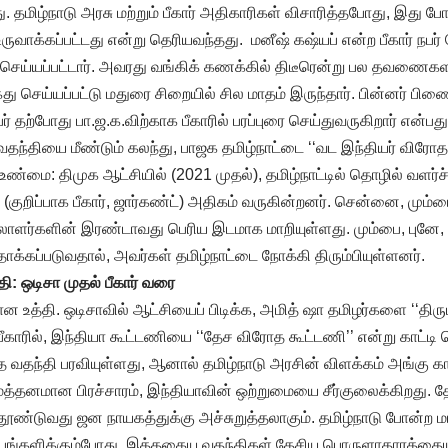
டது. தமிழ்நாடு அரசு மற்றும் பீகார் அதிகாரிகள் விசாரித்தபோது, இது 
 உருவாக்கப்பட்டது என்று தெரியவந்தது. மனீஷ் கஷ்யப் என்ற பீகார் நபர்
 செய்யப்பட்டார். அவரது வங்கிக் கணக்கில் திடீரென்று பல தவணைகள
ு செய்யப்பட்டு மதுரை சிறையில் சில மாதம் இருந்தார். பின்னர் பிணை
ர் தற்போது பா.ஜ.க.விற்காக பீகாரில் பரப்புரை செய்துவருகிறார் என்பது 
தந்தியை மீண்டும் கலந்து, பாஜக தமிழ்நாட்டை ‘‘வட இந்தியர் விரோத
உண்மை: திமுக ஆட்சியில் (2021 முதல்), தமிழ்நாட்டில் தொழில் வளர்ச
குறிப்பாக பீகார், ஜார்கண்ட்) அதிகம் வருகின்றனர். சென்னை, மும்ப
ாளர்களின் இரண்டாவது பெரிய இடமாக மாறியுள்ளது. மும்பை, புனே, ச
ாக்கப்படுவதால், அவர்கள் தமிழ்நாட்டை நோக்கி திரும்பியுள்ளனர்.
ி: ஒடிசா முதல் பீகார் வரை
 உத்தி. ஒடிசாவில் ஆட்சியைப் பிடிக்க, அமித் ஷா தமிழர்களை ‘‘திருட
 பீகாரில், இந்தியா கூட்டணியை ‘‘தேச விரோத கூட்டணி’’ என்று காட்டி
்த வதந்தி பரவியுள்ளது, ஆனால் தமிழ்நாடு அரசின் விளக்கம் அங்கு கா
த்தனமான பிரச்சாரம், இந்தியாவின் ஒற்றுமையை சீர்குலைக்கிறது. தே
ண்டுவது ஜன நாயகத்துக்கு அச்சுறுத்தலாகும். தமிழ்நாடு போன்ற ம
கு பங்களிக்கும்போது, இத்தகைய வதந்திகள் தேசிய பொருளாதாரத்தையும