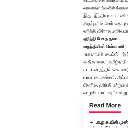
சட்டத்தைக் கொண்டு வ
வலைதளங்களில் வேகமாக
இது, இந்தியா கூட்டணி
திருப்பூரில் பீகார் தொழ
ஹிந்தி விரோத மாநிலமாக 
ஹிந்தி பேசத் தடை
வதந்தியின் பின்னணி
‘எகனாமிக் டைம்ஸ்’, ‘
அதிகாலை, ‘‘தமிழ்நாடு
சட்டமன்றத்தில் கொண்ட
மான ஊடகங்கள். அம்பா
பீகாரில், ஹிந்தி மற்று
வாழவிடமாட்டார்’’ என்று 
Read More
பா.ஜ.க.வின் முன