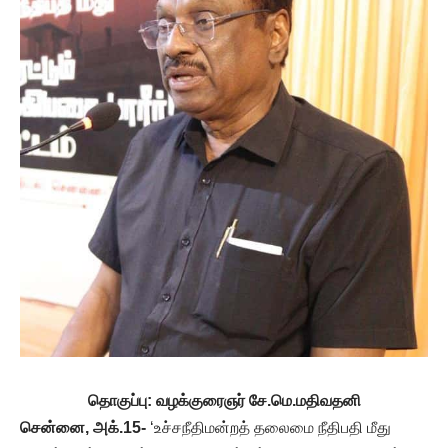
தொகுப்பு: வழக்குரைஞர் சே.மெ.மதிவதனி
சென்னை, அக்.15-
‘உச்சநீதிமன்றத் தலைமை நீதிபதி மீது