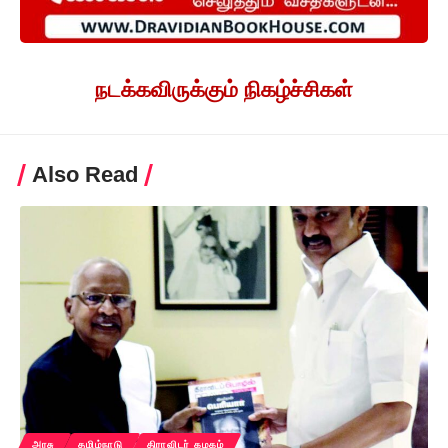
நடக்கவிருக்கும் நிகழ்ச்சிகள்
Also Read
அரசு
தமிழ்நாடு
திராவிடர் கழகம்