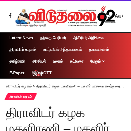
Aa
Latest News
தந்தை பெரியார்
ஆசிரியர் அறிக்கை
திராவிடர் கழகம்
வாழ்வியல் சிந்தனைகள்
தலையங்கம்
தமிழ்நாடு
அரசியல்
உலகம்
கட்டுரை
மேலும்
OTT
E-Paper
திராவிடர் கழகம்
>
திராவிடர் கழக மகளிரணி – மகளிர் பாசறை கலந்துரையாடல் கூட்டம்
திராவிடர் கழகம்
திராவிடர் கழக
மகளிரணி – மகளிர்