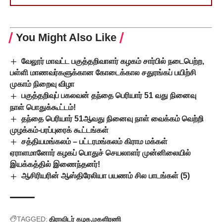
You Might Also Like
வேலூர் மாவட்ட பகுத்தறிவாளர் கழகம் சார்பில் நடைபெற்ற,
பள்ளி மாணவர்களுக்கான கோடைக்கால சதுரங்கப் பயிற்சி
முகாம் நிறைவு விழா
பகுத்தறிவுப் பகலவன் தந்தை பெரியார் 51 வது நினைவு
நாள் பொதுக்கூட்டம்!
தந்தை பெரியார் 51ஆவது நினைவு நாள் வைக்கம் வெற்றி
முழக்கம்-பரப்புரைக் கூட்டங்கள்
சத்தியமங்கலம் – பட்டரமங்கலம் கிராம மக்கள்
ஏராளமானோர் கழகப் பொதுச் செயலாளர் முன்னிலையில்
இயக்கத்தில் இணைந்தனர்!
ஆசிரியரின் ஆஸ்திரேலியா பயணம் சில பாடங்கள் (5)
TAGGED:
திராவிடர் கழக
மகளிரணி