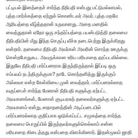
பட்டியல் இனத்தைச் சார்ந்த நீதிபதி என்பது மட்டுமல்லாமல்,
புத்த மார்க்கத்தை ஏற்றுக் கொண்டவர் அவர். புத்த மதமே
ஆரியத்தை வீழ்த்ததான் உருவானது. அதை மனதில்
வைத்துதான் ஏதோ ஒரு சந்தர்ப்பத்தை பயன்படுத்தி தலைமை
நீதிபதியின் மீது இந்த செருப்பு வீச்சு நடைபெற்று இருக்கிறது
என்றார். தலைமை நீதிபதி அவர்கள் அவரின் சொந்த ஊருக்கு
சென்றபோதுகூட அவருக்கான உரிய மரியாதை தரப்படவில்லை.
இதுவே நீதிபதி பார்ப்பனராக இருந்திருந்தால் இப்படி ஒரு
சம்பவம் நடந்திருக்குமா? நாடே கொந்தளித்து இருக்கும்
அல்லவா என்ற கேள்வியை முன் வைத்தார். பார்ப்பனரல்லாத
வகுப்பைச் சார்ந்த மேனாள் நீதிபதி களுக்கு ஏற்பட்ட
அவமானங்கள், மேனாள் குடியரசுத் தலைவர்களுக்கு ஏற்பட்ட
அவமானம் என்று, ஸநாதனத்தின் அடிப்படையில்
பார்ப்பனரல்லாத குறிப்பாக ஒடுக்கப்பட்ட சமூகத்தை சார்ந்த
தலைமை பொறுப்பில் இருந்தவர்களுக்கெல்லாம் என்ன
மரியாதை கிடைத்தது என்பதை விளக்கினார். இதன்மூலம் ஜாதி