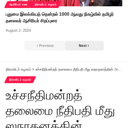
ஆசிரியர் உரை
திராவிடர் கழகம்
புதுமை இலக்கியத் தென்றல் 1000 ஆவது நிகழ்வில் தமிழர்
தலைவர் ஆசிரியர் சிறப்புரை
August 2, 2024
Previous
Next
திராவிடர் கழகம்
>
உச்சநீதிமன்றத் தலைமை நீதிபதி மீது ஸநாதனத்தின் அடிப்படையில் செருப்பு வீசுவதா? சென்னைப் பெரியார் திடலில் சிறப்புக்கூட்டம் – ஒரு பார்வை!
திராவிடர் கழகம்
உச்சநீதிமன்றத்
தலைமை நீதிபதி மீது
ஸநாதனத்தின்