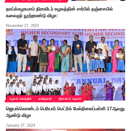
தாய்க்கழகமாம் திராவிடர் கழகத்தின் சார்பில் தஞ்சையில்
கலைஞர் நூற்றாண்டு விழா:
November 27, 2023
கழகக் களத்தில்
தமிழ்நாடு
திராவிடர் கழகம்
ஜெயங்கொண்டம் பெரியார் மெட்ரிக் மேல்நிலைப்பள்ளி 17ஆவது
ஆண்டு விழா
January 27, 2024