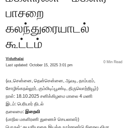
பாசறை
கலந்துரையாடல்
கூட்டம்
Viduthalai
0 Min Read
Last updated: October 15, 2025 3:01 pm
(வடசென்னை, தென்சென்னை, ஆவடி, தாம்பரம்,
சோழிங்கநல்லூர், கும்மிடிப்பூண்டி, திருவொற்றியூர்)
நாள்: 18.10.2025 சனிக்கிழமை மாலை 4 மணி
இடம்: பெரியார் திடல்
தலைமை:
இறைவி
(மாநில மகளிரணி துணைச் செயலாளர்)
பொருள்: சுயமரியாதை இயக்க நூற்றாண்டு நிறைவு விழா