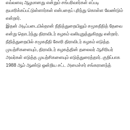
எவ்வளவு ஆழமானது என்றும் சங்பரிவார்கள் எப்படி
தயாரிக்கப்பட்டுள்ளார்கள் என்பதைப் புரிந்து கொள்ள வேண்டும்
என்றார்.
இதன் அடிப்படையில்தான் நீதித்துறையிலும் சமூகநீதித் தேவை
என்று தொடர்ந்து திராவிடர் கழகம் வலியுறுத்துகிறது என்றார்.
நீதித்துறையில் சமூகநீதி கோரி திராவிடர் கழகம் எடுத்த
முயற்சிகளையும், திராவிடர் கழகத்தின் தலைவர் ஆசிரியர்
அவர்கள் எடுத்த முயற்சிகளையும் எடுத்துரைத்தார். குறிப்பாக
1988 ஆம் ஆண்டு ஒன்றிய சட்ட அமைச்சர் சங்கரானந்த்
அவர்களிடம் ஆசிரியர் சந்தித்து கொடுத்த மனுவினை நினைவு
கூர்ந்தார். அம்மனுவில் நீதித்துறையில் சமூக நீதியும்
இடஒதுக்கிடும் தேவை என்று குறிப்பிடப்பட்டதை விளக்கினார்.
இன்றுவரை அதற்கான எந்த முன்னெடுப்புகளும்
எடுக்கப்படவில்லை என்றால், அதிகார மட்டத்தில் ஜாதி பரவி
இருக்கிறது என்றும் அதனை ஒழிப்பதற்காகத்தான் சட்ட எரிப்பு
வரை தந்தை பெரியார் சென்றார் என்பதைக் குறிப்பிட்டார்.
தமிழ்நாடு தவிர இந்த சம்பவத்திற்கு எதிர்ப்புக் குரல் எந்த